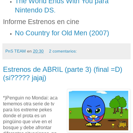
The World Ends With You para
Nintendo DS.
Informe Estrenos en cine
No Country for Old Men (2007)
PnS TEAM
en
20:30
2 comentarios:
Estrenos de ABRIL (parte 3) (final =D)
(si????? jajaj)
*)Penguin no Mondai: aca
tememos otra serie de tv
para los extreme pekes
donde el prota es un
pingüino que vive en el
bosque y debe afrontar