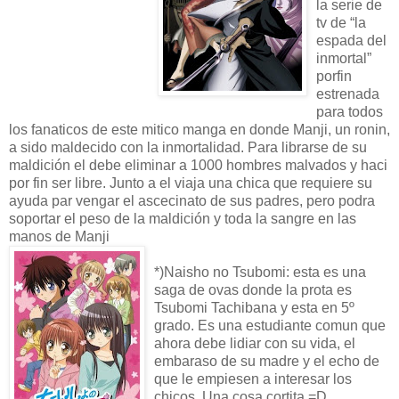
la serie de
tv de “la
espada del
inmortal”
porfin
estrenada
para todos
los fanaticos de este mitico manga en donde Manji, un ronin,
a sido maldecido con la inmortalidad. Para librarse de su
maldición el debe eliminar a 1000 hombres malvados y haci
por fin ser libre. Junto a el viaja una chica que requiere su
ayuda par vengar el ascecinato de sus padres, pero podra
soportar el peso de la maldición y toda la sangre en las
manos de Manji
*)Naisho no Tsubomi: esta es una
saga de ovas donde la prota es
Tsubomi Tachibana y esta en 5º
grado. Es una estudiante comun que
ahora debe lidiar con su vida, el
embaraso de su madre y el echo de
que le empiesen a interesar los
chicos. Una cosa cortita =D