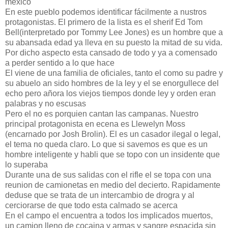
mexico
En este pueblo podemos identificar fácilmente a nustros
protagonistas. El primero de la lista es el sherif Ed Tom
Bell(interpretado por Tommy Lee Jones) es un hombre que a
su abansada edad ya lleva en su puesto la mitad de su vida.
Por dicho aspecto esta cansado de todo y ya a comensado
a perder sentido a lo que hace
El viene de una familia de oficiales, tanto el como su padre y
su abuelo an sido hombres de la ley y el se enorgullece del
echo pero añora los viejos tiempos donde ley y orden eran
palabras y no escusas
Pero el no es porquien cantan las campanas. Nuestro
principal protagonista en ecena es Llewelyn Moss
(encarnado por Josh Brolin). El es un casador ilegal o legal,
el tema no queda claro. Lo que si savemos es que es un
hombre inteligente y habli que se topo con un insidente que
lo superaba
Durante una de sus salidas con el rifle el se topa con una
reunion de camionetas en medio del decierto. Rapidamente
deduse que se trata de un intercambio de drogra y al
cerciorarse de que todo esta calmado se acerca
En el campo el encuentra a todos los implicados muertos,
un camion lleno de cocaina y armas y sangre espacida sin