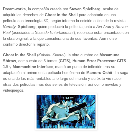
Dreamworks
, la compañía creada por
Steven Spielberg
, acaba de
adquirir los derechos de
Ghost in the Shell
para adaptarla en una
película con tecnología 3D, según informa la edición online de la revista
Variety
.
Spielberg
, quien producirá la película junto a
Avi Arad
y
Steven
Paul
(asociados a
Seaside Entertainment
), reconoce estar encantado con
la obra original, a la que considera una de sus favoritas. Aún no se
confirmo director ni reparto.
Ghost in the Shell
(
Kokaku Kidotai
), la obra cumbre de
Masamune
Shirow
, compuesta de 3 tomos (
GITS
),
Human Error Processor GITS
1.5
y
Manmachine Interface
, marcó un punto de inflexión tras su
adaptación al anime en la película homónima de
Mamoru Oshii
. La saga
es una de las más rentables a lo largo del mundo y su éxito vio nacer
otras dos películas más dos series de televisión, así como novelas y
videojuegos.