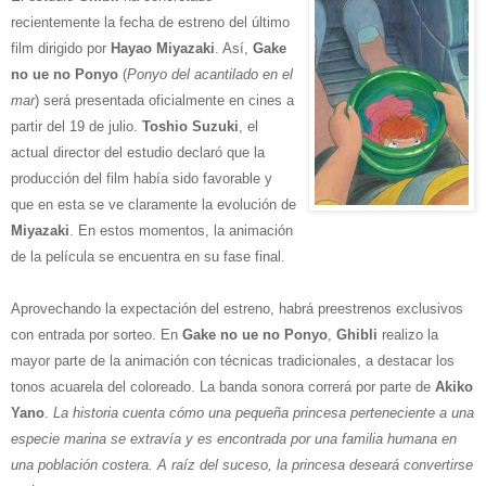
recientemente la fecha de estreno del último
film dirigido por
Hayao Miyazaki
. Así,
Gake
no ue no Ponyo
(
Ponyo del acantilado en el
mar
) será presentada oficialmente en cines a
partir del 19 de julio.
Toshio Suzuki
, el
actual director del estudio declaró que la
producción del film había sido favorable y
que en esta se ve claramente la evolución de
Miyazaki
. En estos momentos, la animación
de la película se encuentra en su fase final.
Aprovechando la expectación del estreno, habrá preestrenos exclusivos
con entrada por sorteo. En
Gake no ue no Ponyo
,
Ghibli
realizo la
mayor parte de la animación con técnicas tradicionales, a destacar los
tonos acuarela del coloreado. La banda sonora correrá por parte de
Akiko
Yano
.
La historia cuenta cómo una pequeña princesa perteneciente a una
especie marina se extravía y es encontrada por una familia humana en
una población costera. A raíz del suceso, la princesa deseará convertirse