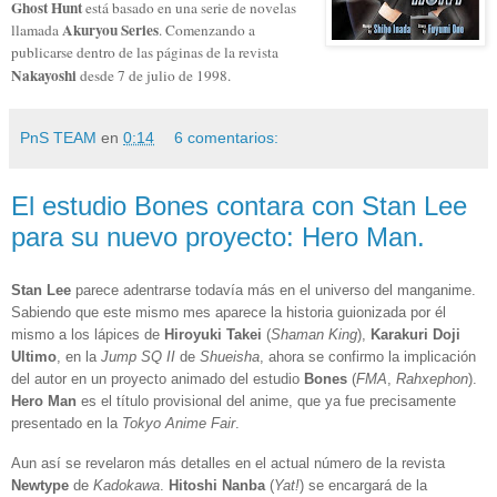
Ghost Hunt
está basado en una serie de novelas
Akuryou Series
llamada
. Comenzando a
publicarse dentro de las páginas de la revista
Nakayoshi
desde
7 de julio de 1998.
PnS TEAM
en
0:14
6 comentarios:
El estudio Bones contara con Stan Lee
para su nuevo proyecto: Hero Man.
Stan Lee
parece adentrarse todavía más en el universo del manganime.
Sabiendo que este mismo mes aparece la historia guionizada por él
mismo a los lápices de
Hiroyuki Takei
(
Shaman King
),
Karakuri Doji
Ultimo
, en la
Jump SQ II
de
Shueisha
, ahora se confirmo la implicación
del autor en un proyecto animado del estudio
Bones
(
FMA
,
Rahxephon
).
Hero Man
es el título provisional del anime, que ya fue precisamente
presentado en la
Tokyo Anime Fair
.
Aun así se revelaron más detalles en el actual número de la revista
Newtype
de
Kadokawa
.
Hitoshi Nanba
(
Yat!
) se encargará de la