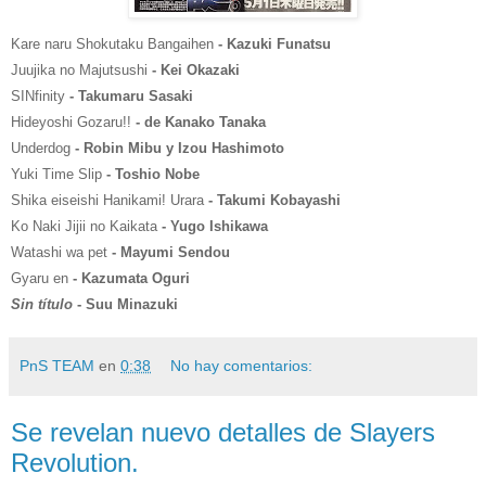
Kare naru Shokutaku Bangaihen
- Kazuki Funatsu
Juujika no Majutsushi
- Kei Okazaki
SINfinity
- Takumaru Sasaki
Hideyoshi Gozaru!!
- de Kanako Tanaka
Underdog
- Robin Mibu y Izou Hashimoto
Yuki Time Slip
- Toshio Nobe
Shika eiseishi Hanikami! Urara
- Takumi Kobayashi
Ko Naki Jijii no Kaikata
- Yugo Ishikawa
Watashi wa pet
- Mayumi Sendou
Gyaru en
- Kazumata Oguri
Sin título
- Suu Minazuki
PnS TEAM
en
0:38
No hay comentarios:
Se revelan nuevo detalles de Slayers
Revolution.