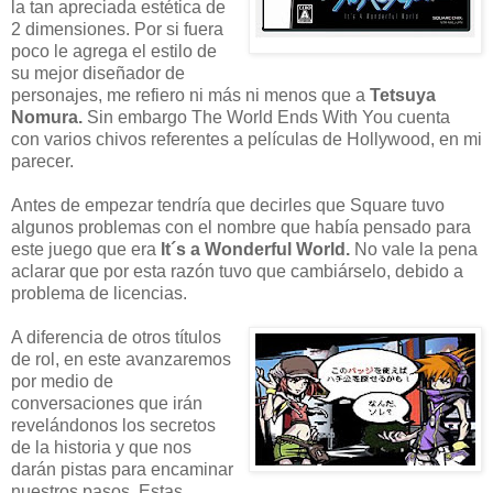
la tan apreciada estética de
2 dimensiones. Por si fuera
poco le agrega el estilo de
su mejor diseñador de
personajes, me refiero ni más ni menos que a
Tetsuya
Nomura.
Sin embargo The World Ends With You cuenta
con varios chivos referentes a
películas de Hollywood, en mi
parecer.
Antes de empezar tendría que decirles que Square tuvo
algunos problemas con el nombre que había pensado para
este juego que era
It´s a Wonderful World.
No vale la pena
aclarar que por esta razón
tuvo que cambiárselo, debido a
problema de licencias.
A diferencia de otros títulos
de rol, en este avanzaremos
por medio de
conversaciones que irán
revelándonos los secretos
de la historia y que nos
darán pistas para encaminar
nuestros pasos. Estas