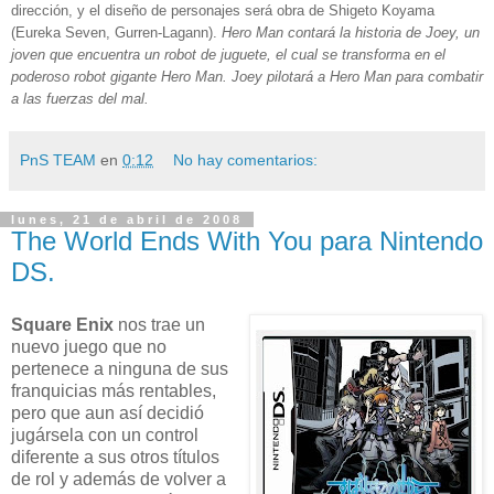
dirección, y el diseño de personajes será obra de Shigeto Koyama
(Eureka Seven, Gurren-Lagann).
Hero Man contará la historia de Joey, un
joven
que encuentra un robot de juguete, el cual se transforma en el
poderoso robot gigante Hero Man. Joey pilotará a Hero Man para combatir
a las fuerzas del mal.
PnS TEAM
en
0:12
No hay comentarios:
lunes, 21 de abril de 2008
The World Ends With You para Nintendo
DS.
Square Enix
nos trae un
nuevo juego que no
pertenece a ninguna de sus
franquicias más rentables,
pero que aun así decidió
jugársela con un control
diferente a sus otros títulos
de rol y además de volver a