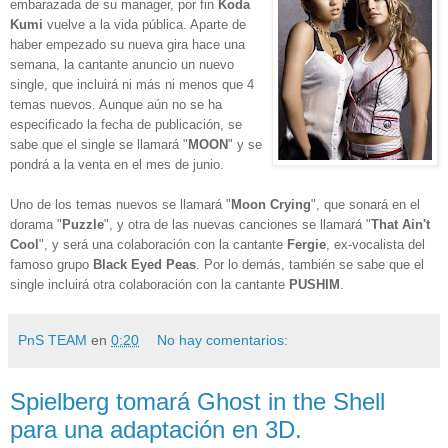
embarazada de su manager, por fin
Koda
Kumi
vuelve a la vida pública. Aparte de
haber empezado su nueva gira hace una
semana, la cantante anuncio un nuevo
single, que incluirá ni más ni menos que 4
temas nuevos. Aunque aún no se ha
especificado la fecha de publicación, se
sabe que el single se llamará "
MOON
" y se
pondrá a la venta en el mes de junio.
Uno de los temas nuevos se llamará "
Moon Crying
", que sonará en el
dorama "
Puzzle
", y otra de las nuevas canciones se llamará "
That Ain't
Cool
", y será una colaboración con la cantante
Fergie
, ex-vocalista del
famoso grupo
Black Eyed Peas
. Por lo demás, también se sabe que el
single incluirá otra colaboración con la cantante
PUSHIM
.
PnS TEAM
en
0:20
No hay comentarios:
Spielberg tomará Ghost in the Shell
para una adaptación en 3D.