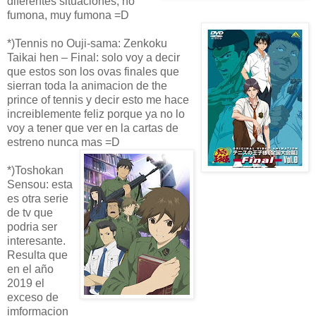
diferentes situaciones, no
fumona, muy fumona =D
*)Tennis no Ouji-sama: Zenkoku
Taikai hen – Final: solo voy a decir
que estos son los ovas finales que
sierran toda la animacion de the
prince of tennis y decir esto me hace
increiblemente feliz porque ya no lo
voy a tener que ver en la cartas de
estreno nunca mas =D
*)Toshokan
Sensou: esta
es otra serie
de tv que
podria ser
interesante.
Resulta que
en el año
2019 el
exceso de
imformacion