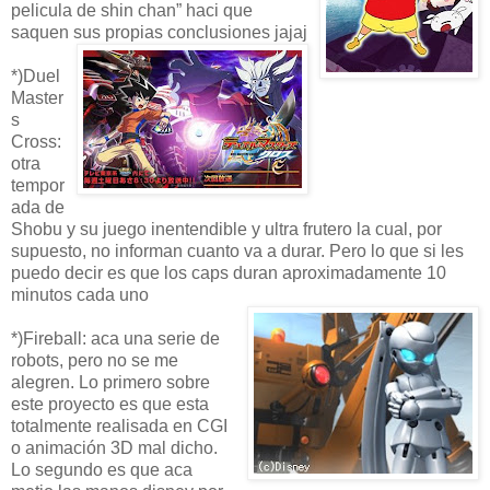
pelicula de shin chan” haci que
saquen sus propias conclusiones jajaj
*)Duel
Master
s
Cross:
otra
tempor
ada de
Shobu y su juego inentendible y ultra frutero la cual, por
supuesto, no informan cuanto va a durar. Pero lo que si les
puedo decir es que los caps duran aproximadamente 10
minutos cada uno
*)Fireball: aca una serie de
robots, pero no se me
alegren. Lo primero sobre
este proyecto es que esta
totalmente realisada en CGI
o animación 3D mal dicho.
Lo segundo es que aca