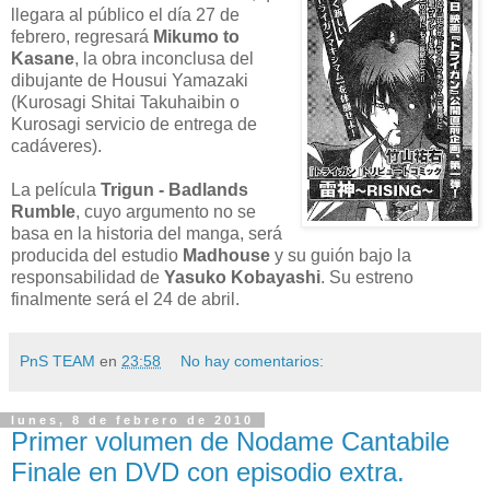
llegara al público el día 27 de
febrero, regresará
Mikumo to
Kasane
, la obra inconclusa del
dibujante de Housui Yamazaki
(Kurosagi Shitai Takuhaibin o
Kurosagi servicio de entrega de
cadáveres).
La película
Trigun - Badlands
Rumble
, cuyo argumento no se
basa en la historia del manga, será
producida del estudio
Madhouse
y su guión bajo la
responsabilidad de
Yasuko Kobayashi
. Su estreno
finalmente será el 24 de abril.
PnS TEAM
en
23:58
No hay comentarios:
lunes, 8 de febrero de 2010
Primer volumen de Nodame Cantabile
Finale en DVD con episodio extra.