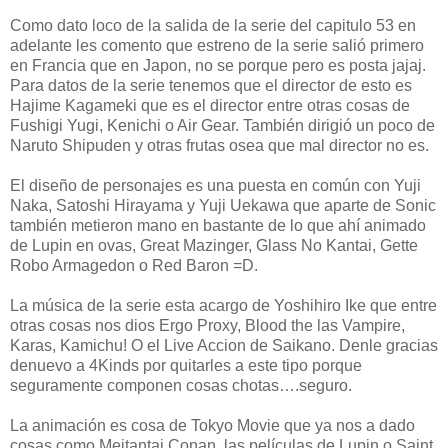
Como dato loco de la salida de la serie del capitulo 53 en
adelante les comento que estreno de la serie salió primero
en Francia que en Japon, no se porque pero es posta jajaj.
Para datos de la serie tenemos que el director de esto es
Hajime Kagameki que es el director entre otras cosas de
Fushigi Yugi, Kenichi o Air Gear. También dirigió un poco de
Naruto Shipuden y otras frutas osea que mal director no es.
El diseño de personajes es una puesta en común con Yuji
Naka, Satoshi Hirayama y Yuji Uekawa que aparte de Sonic
también metieron mano en bastante de lo que ahí animado
de Lupin en ovas, Great Mazinger, Glass No Kantai, Gette
Robo Armagedon o Red Baron =D.
La música de la serie esta acargo de Yoshihiro Ike que entre
otras cosas nos dios Ergo Proxy, Blood the las Vampire,
Karas, Kamichu! O el Live Accion de Saikano. Denle gracias
denuevo a 4Kinds por quitarles a este tipo porque
seguramente componen cosas chotas….seguro.
La animación es cosa de Tokyo Movie que ya nos a dado
cosas como Meitantai Conan, las películas de Lupin o Saint