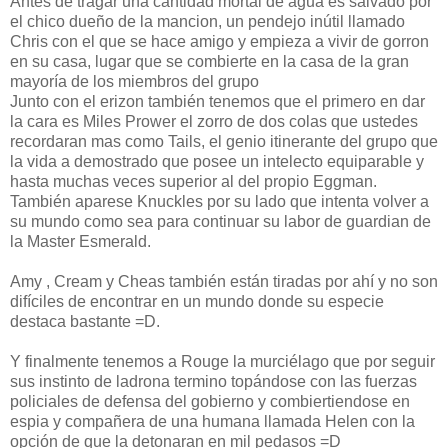
Antes de tragar una cantidad mortal de agua es salvado por
el chico dueño de la mancion, un pendejo inútil llamado
Chris con el que se hace amigo y empieza a vivir de gorron
en su casa, lugar que se combierte en la casa de la gran
mayoría de los miembros del grupo
Junto con el erizon también tenemos que el primero en dar
la cara es Miles Prower el zorro de dos colas que ustedes
recordaran mas como Tails, el genio itinerante del grupo que
la vida a demostrado que posee un intelecto equiparable y
hasta muchas veces superior al del propio Eggman.
También aparese Knuckles por su lado que intenta volver a
su mundo como sea para continuar su labor de guardian de
la Master Esmerald.
Amy , Cream y Cheas también están tiradas por ahí y no son
difíciles de encontrar en un mundo donde su especie
destaca bastante =D.
Y finalmente tenemos a Rouge la murciélago que por seguir
sus instinto de ladrona termino topándose con las fuerzas
policiales de defensa del gobierno y combiertiendose en
espia y compañera de una humana llamada Helen con la
opción de que la detonaran en mil pedasos =D