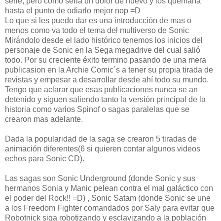
serie, pero como seria un dolor de huevo y los quemaría
hasta el punto de odiarlo mejor nop =D
Lo que si les puedo dar es una introducción de mas o
menos como va todo el tema del multiverso de Sonic
Mirándolo desde el lado histórico tenemos los inicios del
personaje de Sonic en la Sega megadrive del cual salió
todo. Por su creciente éxito termino pasando de una mera
publicasion en la Archie Comic´s a tener su propia tirada de
revistas y empesar a desarrollar desde ahí todo su mundo.
Tengo que aclarar que esas publicaciones nunca se an
detenido y siguen saliendo tanto la versión principal de la
historia como varios Spinof o sagas paralelas que se
crearon mas adelante.
Dada la popularidad de la saga se crearon 5 tiradas de
animación diferentes(6 si quieren contar algunos videos
echos para Sonic CD).
Las sagas son Sonic Underground (donde Sonic y sus
hermanos Sonia y Manic pelean contra el mal galáctico con
el poder del Rock!! =D) , Sonic Satam (donde Sonic se une
a los Freedom Fighter comandados por Saly para evitar que
Robotnick siga robotizando y esclavizando a la población