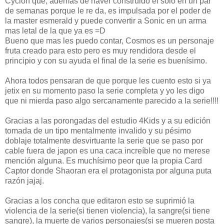
Cyclon que, además de haver construido el solo en un par
de semanas porque le re da, es impulsada por el poder de
la master esmerald y puede convertir a Sonic en un arma
mas letal de la que ya es =D
Bueno que mas les puedo contar, Cosmos es un personaje
fruta creado para esto pero es muy rendidora desde el
principio y con su ayuda el final de la serie es buenísimo.
Ahora todos pensaran de que porque les cuento esto si ya
jetix en su momento paso la serie completa y yo les digo
que ni mierda paso algo sercanamente parecido a la serie!!!!
Gracias a las porongadas del estudio 4Kids y a su edición
tomada de un tipo mentalmente invalido y su pésimo
doblaje totalmente desvirtuante la serie que se paso por
cable fuera de japon es una caca increíble que no merese
mención alguna. Es muchísimo peor que la propia Card
Captor donde Shaoran era el protagonista por alguna puta
razón jajaj.
Gracias a los concha que editaron esto se suprimió la
violencia de la serie(si tienen violencia), la sangre(si tiene
sangre), la muerte de varios personajes(si se mueren posta