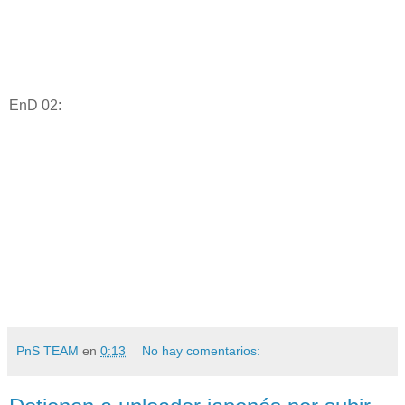
EnD 02:
PnS TEAM
en
0:13
No hay comentarios: