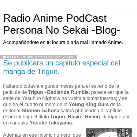
Radio Anime PodCast
Persona No Sekai -Blog-
Acompañándote en tu locura diaria mal llamado Anime.
martes, 9 de febrero de 2010
Se publicara un capitulo especial del
manga de Trigun.
Faltando todavía algunos meses para el estreno de la
película de
Trigun - Badlands Rumble
, parece ser que la
serie de Yasuhiro Nightow ha vuelto a tomar fuerzas; y es
que en el cuarto numero de la
Young King Ours
de la
editorial
Shonen Gahosa
saldrá publicado un capítulo
especial bajo el título
Trigun: Raijin - Rising
, dibujado por
el mangaka
Yusuke Takeyama
.
Además en ese mismo numero, que