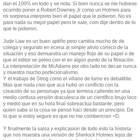
dan el 100% en todo y se nota. Si bien nunca se me hubiese
ocurrido poner a Robert Downey Jr como un Holmes para
mi sorpresa interpreto bien el papel que le pidieron. No es
para nada su mejor papel pero le sale, com dije dentro de lo
que le pidieron.
Jude Law es un buen aptiño pero cambia mucho de de
colega y segundo en ecena al simple alivio comico de la
situación y eso demuestra un manejo flojo de su papel o de
que el editor se peleo con el en algún punto de la filmación.
La interpretación de McAdams por otro lado no decae nunca
y muestra mucho porfecionalismo.
Y el trabajo de Strog como el villano de turno es debatible.
Mas que nada creo que aca hubo un conflicto con la
creación de su personaje ya que termina callendo en una
medio confusa versión draculesca de un científico brujo loco
y medio que en su hora final sobreactua bastante, pero
quien sabe si la cosa se pensó haci desde un principio. De
lo que si estoy seguro es que no me combencion =D.
Y finalmente la salsa y explicasion de todo esto la historia
que nos muestra una versión de Sherlock Holmes lejos de