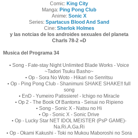
Comic:
King City
Manga:
Ping Pong Club
Anime:
Sonic X
Series:
Spartacus Blood And Sand
Cine:
Sherlok Holmes
y las notcias de los androides sexuales del planeta
Charls 78-2 =D
Musica del Programa 34
• Song - Fate-stay Night Unlimited Blade Works - Voice
~Tadori Tsuku Basho~
• Op - Sora No Woto - Hikari no Senritsu
• Op - Ping Pong Club - Shanimuni SHAKE SHAKE!! full
song
• EnD - Yumeiro Patissiere! - Ichigo no Miracle
• Op 2 - The Book Of Bantorra - Seisai no Ripieno
• Song - Sonic X - Natsu no Hi
• Op - Sonic X - Sonic Drive
• Op - Lucky Star NET IDOL MEISTER (PsP GAME)-
Na.Ri.A.Ga.Ri
• Op - Okami Kakushi - Toki no Mukou Maboroshi no Sora