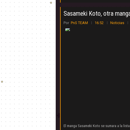
Sasameki Koto, otra manga 
Por
PnS TEAM
16:52
Noticias
El manga Sasameki Koto se sumara a la lista