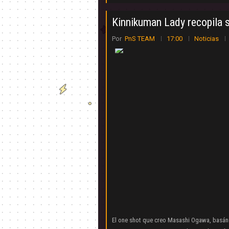
Kinnikuman Lady recopila 
Por
PnS TEAM
17:00
Noticias
El one shot que creo Masashi Ogawa, basán