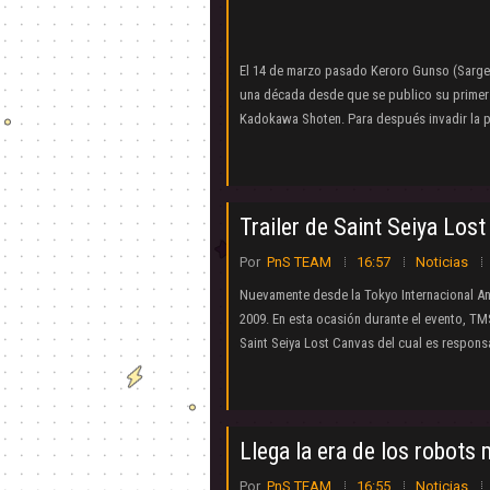
El 14 de marzo pasado Keroro Gunso (Sarge
una década desde que se publico su primer c
Kadokawa Shoten. Para después invadir la pa
Trailer de Saint Seiya Lost
Por
PnS TEAM
16:57
Noticias
Nuevamente desde la Tokyo Internacional An
2009. En esta ocasión durante el evento, TMS
Saint Seiya Lost Canvas del cual es responsa
Llega la era de los robots
Por
PnS TEAM
16:55
Noticias