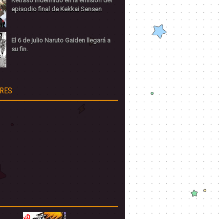
Retraso indefinido en la emisión del
episodio final de Kekkai Sensen
El 6 de julio Naruto Gaiden llegará a
su fin.
RES