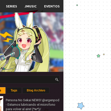
SERIES
JMUSIC
EVENTOS
s
Tags
Blog Archivo
Persona No Sekai NEWS! @argenpod
- Estamos lubricando el microfono
para volver al aire! (*w*)/