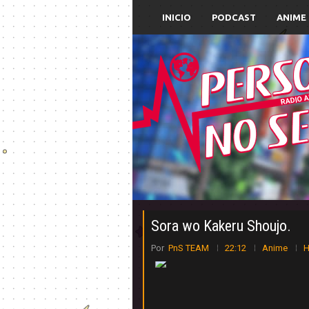
INICIO
PODCAST
ANIME
Sora wo Kakeru Shoujo.
Por
PnS TEAM
22:12
Anime
H