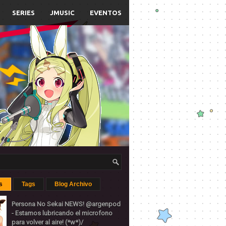
SERIES
JMUSIC
EVENTOS
s
Tags
Blog Archivo
Persona No Sekai NEWS! @argenpod
- Estamos lubricando el microfono
para volver al aire! (*w*)/