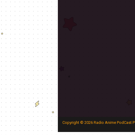
Copyright ©
2026
Radio Anime PodCast P