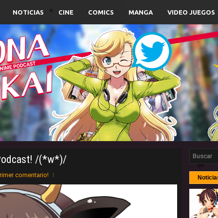
NOTICIAS
CINE
COMICS
MANGA
VIDEO JUEGOS
odcast! /(*w*)/
rimer comentario!
Noticia