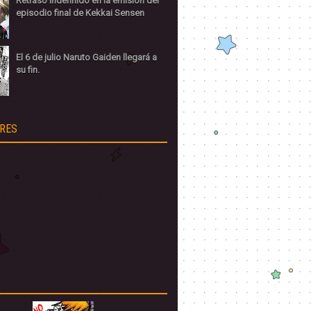
Retraso indefinido en la emisión del
episodio final de Kekkai Sensen
El 6 de julio Naruto Gaiden llegará a
su fin.
RES