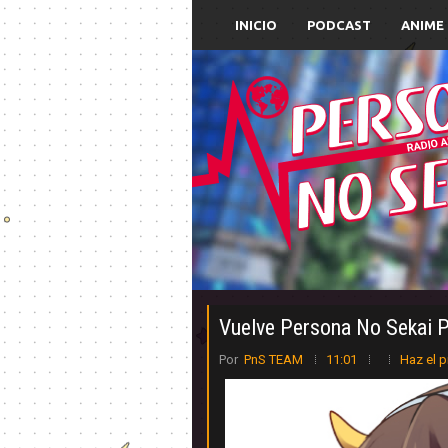
INICIO
PODCAST
ANIME
Vuelve Persona No Sekai P
Por
PnS TEAM
11:01
Haz el p