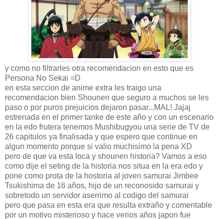
y como no filtrarles otra recomendacion en esto que es
Persona No Sekai =D
en esta seccion de anime extra les traigo una
recomendacion bien Shounen que seguro a muchos se les
paso o por puros prejuicios dejaron pasar...MAL! Jajaj
estrenada en el primer tanke de este año y con un escenario
en la edo frutera tenemos Mushibugyou una serie de TV de
26 capitulos ya finalisada y que espero que continue en
algun momento porque si valio muchisimo la pena XD
pero de que va esta loca y shounen historia? Vamos a eso
como dije el seting de la historia nos situa en la era edo y
pone como prota de la hostoria al joven samurai Jimbee
Tsukishima de 16 años, hijo de un reconosido samurai y
sobretodo un servidor aserrimo al codigo del samurai
pero que pasa en esta era que resulta extraño y comentable
por un motivo misterioso y hace verios años japon fue