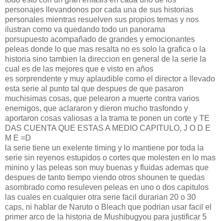
personajes llevandonos por cada una de sus historias
personales mientras resuelven sus propios temas y nos
ilustran como va quedando todo un panorama
porsupuesto acompañado de grandes y emocionantes
peleas donde lo que mas resalta no es solo la grafica o la
historia sino tambien la direccion en general de la serie la
cual es de las mejores que e visto en años
es sorprendente y muy aplaudible como el director a llevado
esta serie al punto tal que despues de que pasaron
muchisimas cosas, que pelearon a muerte contra varios
enemigos, que aclararon y dieron mucho trasfondo y
aportaron cosas valiosas a la trama te ponen un corte y TE
DAS CUENTA QUE ESTAS A MEDIO CAPITULO, J O D E
M E =D
la serie tiene un exelente timing y lo mantiene por toda la
serie sin reyenos estupidos o cortes que molesten en lo mas
minino y las peleas son muy buenas y fluidas ademas que
despues de tanto tiempo viendo otros shounen te quedas
asombrado como resuleven peleas en uno o dos capitulos
las cuales en cualquier otra serie facil durarian 20 o 30
caps, ni hablar de Naruto o Bleach que podrian usar facil el
primer arco de la historia de Mushibugyou para justificar 5