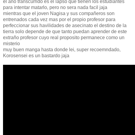
el año transcurrido es el lapso que tienen los estudiantes
para intentar matarlo, pero no sera nada facil jaja
mientras que el joven Nagisa y sus compañeros son
entrenados cada vez mas por el propio profesor para
perfeccionar sus havilidades de asecinato el destino de la
tierra solo depende de que tanto puedan aprender de este
extraño profesor cuyo real proposito permanece como un
misterio
muy buen manga hasta donde lei, super recoemndado,
Korosensei es un bastardo jaja