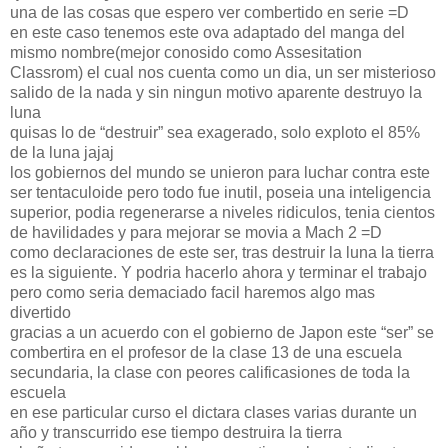
una de las cosas que espero ver combertido en serie =D
en este caso tenemos este ova adaptado del manga del
mismo nombre(mejor conosido como Assesitation
Classrom) el cual nos cuenta como un dia, un ser misterioso
salido de la nada y sin ningun motivo aparente destruyo la
luna
quisas lo de “destruir” sea exagerado, solo exploto el 85%
de la luna jajaj
los gobiernos del mundo se unieron para luchar contra este
ser tentaculoide pero todo fue inutil, poseia una inteligencia
superior, podia regenerarse a niveles ridiculos, tenia cientos
de havilidades y para mejorar se movia a Mach 2 =D
como declaraciones de este ser, tras destruir la luna la tierra
es la siguiente. Y podria hacerlo ahora y terminar el trabajo
pero como seria demaciado facil haremos algo mas
divertido
gracias a un acuerdo con el gobierno de Japon este “ser” se
combertira en el profesor de la clase 13 de una escuela
secundaria, la clase con peores calificasiones de toda la
escuela
en ese particular curso el dictara clases varias durante un
año y transcurrido ese tiempo destruira la tierra