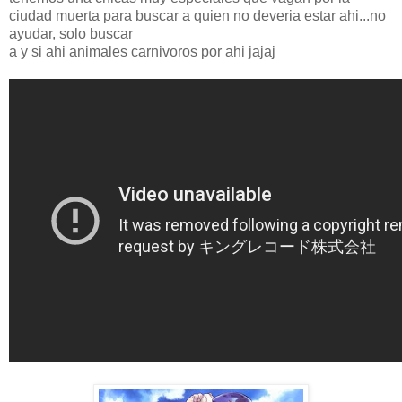
ciudad muerta para buscar a quien no deveria estar ahi...no
ayudar, solo buscar
a y si ahi animales carnivoros por ahi jajaj