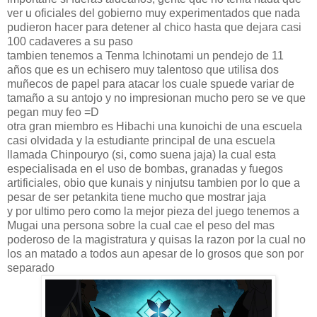
ver u oficiales del gobierno muy experimentados que nada
pudieron hacer para detener al chico hasta que dejara casi
100 cadaveres a su paso
tambien tenemos a Tenma Ichinotami un pendejo de 11
años que es un echisero muy talentoso que utilisa dos
muñecos de papel para atacar los cuale spuede variar de
tamaño a su antojo y no impresionan mucho pero se ve que
pegan muy feo =D
otra gran miembro es Hibachi una kunoichi de una escuela
casi olvidada y la estudiante principal de una escuela
llamada Chinpouryo (si, como suena jaja) la cual esta
especialisada en el uso de bombas, granadas y fuegos
artificiales, obio que kunais y ninjutsu tambien por lo que a
pesar de ser petankita tiene mucho que mostrar jaja
y por ultimo pero como la mejor pieza del juego tenemos a
Mugai una persona sobre la cual cae el peso del mas
poderoso de la magistratura y quisas la razon por la cual no
los an matado a todos aun apesar de lo grosos que son por
separado