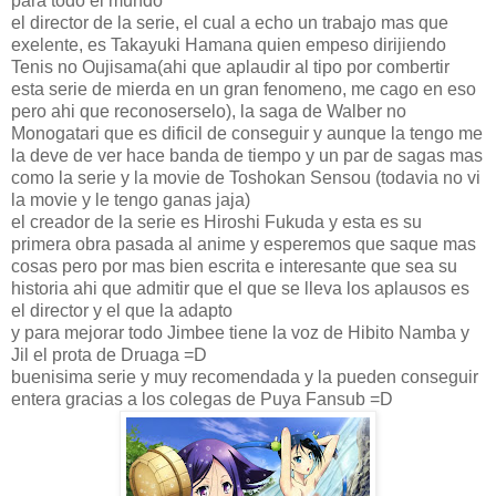
para todo el mundo
el director de la serie, el cual a echo un trabajo mas que
exelente, es Takayuki Hamana quien empeso dirijiendo
Tenis no Oujisama(ahi que aplaudir al tipo por combertir
esta serie de mierda en un gran fenomeno, me cago en eso
pero ahi que reconoserselo), la saga de Walber no
Monogatari que es dificil de conseguir y aunque la tengo me
la deve de ver hace banda de tiempo y un par de sagas mas
como la serie y la movie de Toshokan Sensou (todavia no vi
la movie y le tengo ganas jaja)
el creador de la serie es Hiroshi Fukuda y esta es su
primera obra pasada al anime y esperemos que saque mas
cosas pero por mas bien escrita e interesante que sea su
historia ahi que admitir que el que se lleva los aplausos es
el director y el que la adapto
y para mejorar todo Jimbee tiene la voz de Hibito Namba y
Jil el prota de Druaga =D
buenisima serie y muy recomendada y la pueden conseguir
entera gracias a los colegas de Puya Fansub =D