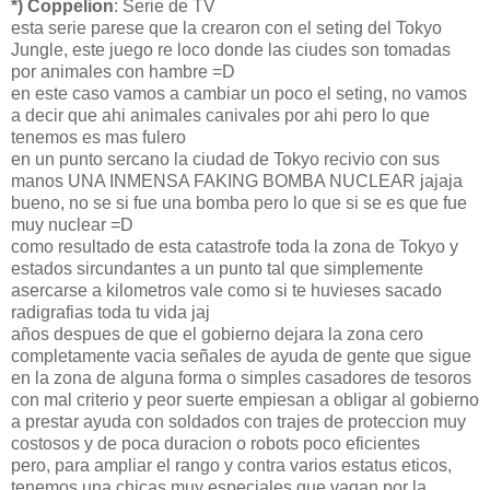
*) Coppelion
: Serie de TV
esta serie parese que la crearon con el seting del Tokyo
Jungle, este juego re loco donde las ciudes son tomadas
por animales con hambre =D
en este caso vamos a cambiar un poco el seting, no vamos
a decir que ahi animales canivales por ahi pero lo que
tenemos es mas fulero
en un punto sercano la ciudad de Tokyo recivio con sus
manos UNA INMENSA FAKING BOMBA NUCLEAR jajaja
bueno, no se si fue una bomba pero lo que si se es que fue
muy nuclear =D
como resultado de esta catastrofe toda la zona de Tokyo y
estados sircundantes a un punto tal que simplemente
asercarse a kilometros vale como si te huvieses sacado
radigrafias toda tu vida jaj
años despues de que el gobierno dejara la zona cero
completamente vacia señales de ayuda de gente que sigue
en la zona de alguna forma o simples casadores de tesoros
con mal criterio y peor suerte empiesan a obligar al gobierno
a prestar ayuda con soldados con trajes de proteccion muy
costosos y de poca duracion o robots poco eficientes
pero, para ampliar el rango y contra varios estatus eticos,
tenemos una chicas muy especiales que vagan por la