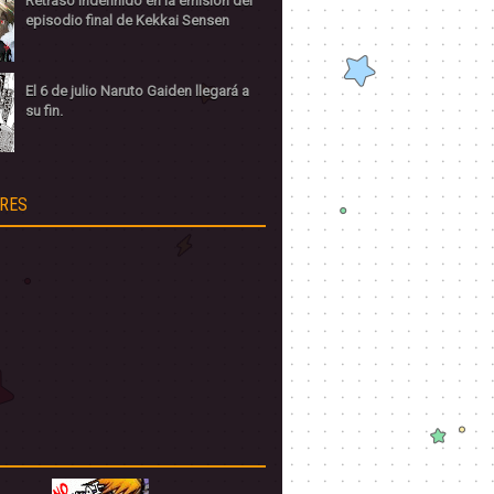
Retraso indefinido en la emisión del
episodio final de Kekkai Sensen
El 6 de julio Naruto Gaiden llegará a
su fin.
RES