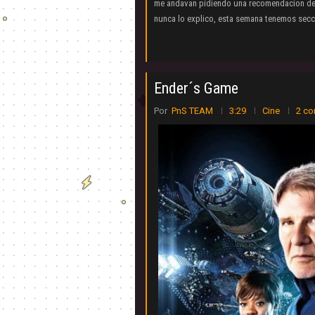
me andavan pidiendo una recomendacion de a
nunca lo explico, esta semana tenemos secc
Ender´s Game
Por
PnS TEAM
3:29
Cine
2 co