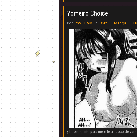
Yomeiro Choice
Por
PnS TEAM
3:42
Manga
Ha
y bueno gente para meterle un poco de var