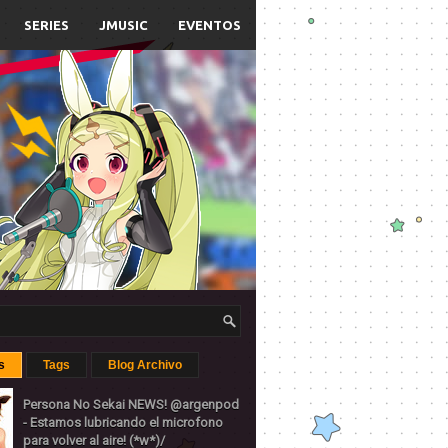
SERIES
JMUSIC
EVENTOS
s
Tags
Blog Archivo
Persona No Sekai NEWS! @argenpod
- Estamos lubricando el microfono
para volver al aire! (*w*)/