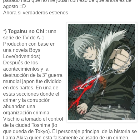
pasado haci que no me jodan con eso de que ahora es de
agosto =D
Ahora si verdaderos estrenos
*) Togainu no Chi :
una
serie de TV de A-1
Production con base en
una novela Boys
Love(advertidos)
Después de los
acontecimientos y la
destrucción de la 3° guerra
mundial japon fue dividido
en dos partes. En una de
estas secciones donde el
crimer y la corrupción
abuandan una
organización criminal
Vischio a tomado el control
de la ciudad Toshima (lo
que queda de Tokyo). El personaje principal de la historia se
llama Akira quien esta falsamente acusado de un crimen.