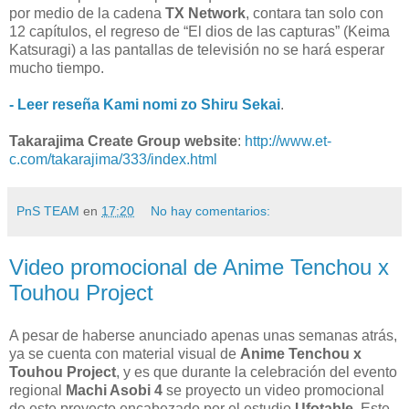
por medio de la cadena
TX Network
, contara tan solo con
12 capítulos, el regreso de “El dios de las capturas” (Keima
Katsuragi) a las pantallas de televisión no se hará esperar
mucho tiempo.
- Leer reseña Kami nomi zo Shiru Sekai
.
Takarajima Create Group website
:
http://www.et-
c.com/takarajima/333/index.html
PnS TEAM
en
17:20
No hay comentarios:
Video promocional de Anime Tenchou x
Touhou Project
A pesar de haberse anunciado apenas unas semanas atrás,
ya se cuenta con material visual de
Anime Tenchou x
Touhou Project
, y es que durante la celebración del evento
regional
Machi Asobi 4
se proyecto un video promocional
de este proyecto encabezado por el estudio
Ufotable
. Este