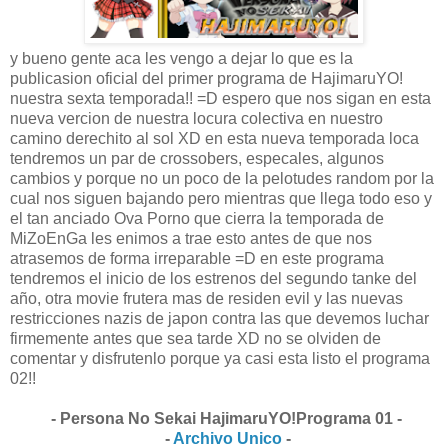
y bueno gente aca les vengo a dejar lo que es la
publicasion oficial del primer programa de HajimaruYO!
nuestra sexta temporada!! =D espero que nos sigan en esta
nueva vercion de nuestra locura colectiva en nuestro
camino derechito al sol XD en esta nueva temporada loca
tendremos un par de crossobers, especales, algunos
cambios y porque no un poco de la pelotudes random por la
cual nos siguen bajando pero mientras que llega todo eso y
el tan anciado Ova Porno que cierra la temporada de
MiZoEnGa les enimos a trae esto antes de que nos
atrasemos de forma irreparable =D en este programa
tendremos el inicio de los estrenos del segundo tanke del
año, otra movie frutera mas de residen evil y las nuevas
restricciones nazis de japon contra las que devemos luchar
firmemente antes que sea tarde XD no se olviden de
comentar y disfrutenlo porque ya casi esta listo el programa
02!!
- Persona No Sekai HajimaruYO!Programa 01 -
-
Archivo Unico
-