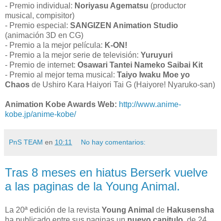
- Premio individual:
Noriyasu Agematsu
(productor
musical, compisitor)
- Premio especial:
SANGIZEN Animation Studio
(animación 3D en CG)
- Premio a la mejor película:
K-ON!
- Premio a la mejor serie de televisión:
Yuruyuri
- Premio de internet:
Osawari Tantei Nameko Saibai Kit
- Premio al mejor tema musical:
Taiyo Iwaku Moe yo
Chaos
de Ushiro Kara Haiyori Tai G (Haiyore! Nyaruko-san)
Animation Kobe Awards Web:
http://www.anime-
kobe.jp/anime-kobe/
PnS TEAM
en
10:11
No hay comentarios:
Tras 8 meses en hiatus Berserk vuelve
a las paginas de la Young Animal.
La 20ª edición de la revista
Young Animal
de
Hakusensha
ha publicado entre sus paginas un
nuevo capitulo
, de 24