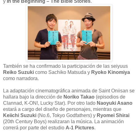
y
In the Beginning – The Bible Stories
.
También se ha confirmado la participación de las seiyuus
Reiko Suzuki
como Sachiko Matsuda y
Ryoko Kinomiya
como narradora.
La adaptación cinematográfica animada de Saint Oniisan se
hallara bajo la dirección de
Noriko Takao
(episodios de
Clannad, K-ON!, Lucky Star). Por otro lado
Naoyuki Asano
estará a cargo del diseño de personajes, mientras que
Keiichi Suzuki
(No.6, Tokyo Godfathers) y
Ryomei Shirai
(20th Century Boys) realizaran la música. La animación
correrá por parte del estudio
A-1 Pictures
.