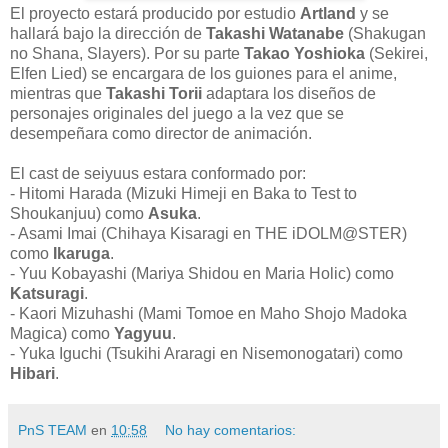
El proyecto estará producido por estudio
Artland
y se
hallará bajo la dirección de
Takashi Watanabe
(Shakugan
no Shana, Slayers). Por su parte
Takao Yoshioka
(Sekirei,
Elfen Lied) se encargara de los guiones para el anime,
mientras que
Takashi Torii
adaptara los diseños de
personajes originales del juego a la vez que se
desempeñara como director de animación.
El cast de seiyuus estara conformado por:
- Hitomi Harada (Mizuki Himeji en Baka to Test to
Shoukanjuu) como
Asuka
.
- Asami Imai (Chihaya Kisaragi en THE iDOLM@STER)
como
Ikaruga
.
- Yuu Kobayashi (Mariya Shidou en Maria Holic) como
Katsuragi
.
- Kaori Mizuhashi (Mami Tomoe en Maho Shojo Madoka
Magica) como
Yagyuu
.
- Yuka Iguchi (Tsukihi Araragi en Nisemonogatari) como
Hibari
.
PnS TEAM
en
10:58
No hay comentarios: