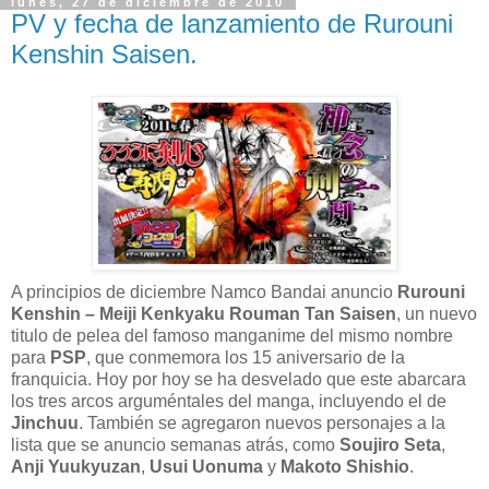
lunes, 27 de diciembre de 2010
PV y fecha de lanzamiento de Rurouni
Kenshin Saisen.
A principios de diciembre Namco Bandai anuncio
Rurouni
Kenshin – Meiji Kenkyaku Rouman Tan Saisen
, un nuevo
titulo de pelea del famoso manganime del mismo nombre
para
PSP
, que conmemora los 15 aniversario de la
franquicia. Hoy por hoy se ha desvelado que este abarcara
los tres arcos arguméntales del manga, incluyendo el de
Jinchuu
. También se agregaron nuevos personajes a la
lista que se anuncio semanas atrás, como
Soujiro Seta
,
Anji Yuukyuzan
,
Usui Uonuma
y
Makoto Shishio
.