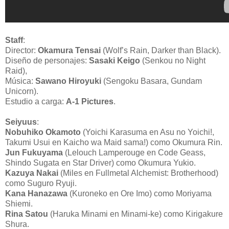
Staff
:
Director:
Okamura Tensai
(Wolf’s Rain, Darker than Black).
Diseño de personajes:
Sasaki Keigo
(Senkou no Night
Raid),
Música:
Sawano Hiroyuki
(Sengoku Basara, Gundam
Unicorn).
Estudio a carga:
A-1 Pictures
.
Seiyuus
:
Nobuhiko Okamoto
(Yoichi Karasuma en Asu no Yoichi!,
Takumi Usui en Kaicho wa Maid sama!) como Okumura Rin.
Jun Fukuyama
(Lelouch Lamperouge en Code Geass,
Shindo Sugata en Star Driver) como Okumura Yukio.
Kazuya Nakai
(Miles en Fullmetal Alchemist: Brotherhood)
como Suguro Ryuji.
Kana Hanazawa
(Kuroneko en Ore Imo) como Moriyama
Shiemi.
Rina Satou
(Haruka Minami en Minami-ke) como Kirigakure
Shura.