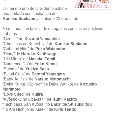
El numero uno de la G-Jump exhibe
una portada con ilustración de
Rumiko Suekane
y contiene 22 one-shot.
A continuación la lista de mangakas con sus respectivos
trabajos:
“Gemini” de
Kazumi Yamashita
“Christmas no Koroshiya” de
Kumiko Suekane
“Gobô no Hito” de
Peko Watanabe
“Diary” de
Haruko Kashiwagi
“Uki Mieru” de
Masako Tomii
“Nandemo Do”de
Yoko Nemu
“Salome” de
Yukizo Saku
“Futari Goto” de
Satomi Yamagata
“Baby Jellfish” de
Natsuo Motomachi
“Deka Kuma” (Spin-off de Deka Wanko) de
Kozueko
Morimoto
“Boys Cried” de
Kujira
“Kyôshoku no Oba-san!” de
Izumi Kazuto
“Tachibana San Kyôdai no Baka” de
Shizuka Itou
“To Aru Nichijo no Kiseki” de
Kirin Tendo