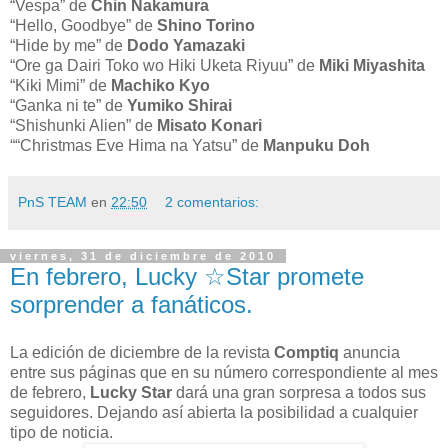
“Vespa” de
Chin Nakamura
“Hello, Goodbye” de
Shino Torino
“Hide by me” de
Dodo Yamazaki
“Ore ga Dairi Toko wo Hiki Uketa Riyuu” de
Miki Miyashita
“Kiki Mimi” de
Machiko Kyo
“Ganka ni te” de
Yumiko Shirai
“Shishunki Alien” de
Misato Konari
““Christmas Eve Hima na Yatsu” de
Manpuku Doh
PnS TEAM
en
22:50
2 comentarios:
viernes, 31 de diciembre de 2010
En febrero, Lucky ☆Star promete
sorprender a fanáticos.
La edición de diciembre de la revista
Comptiq
anuncia
entre sus páginas que en su número correspondiente al mes
de febrero,
Lucky Star
dará una gran sorpresa a todos sus
seguidores. Dejando así abierta la posibilidad a cualquier
tipo de noticia.