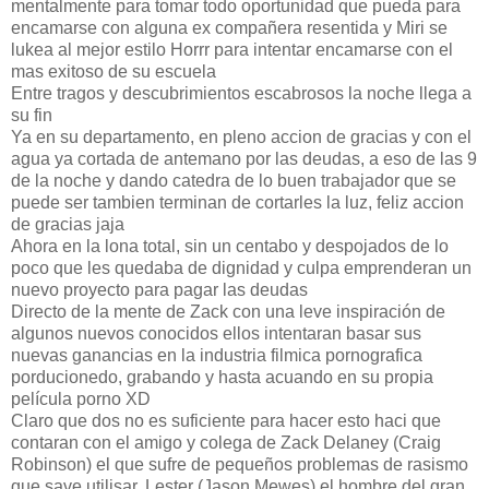
mentalmente para tomar todo oportunidad que pueda para
encamarse con alguna ex compañera resentida y Miri se
lukea al mejor estilo Horrr para intentar encamarse con el
mas exitoso de su escuela
Entre tragos y descubrimientos escabrosos la noche llega a
su fin
Ya en su departamento, en pleno accion de gracias y con el
agua ya cortada de antemano por las deudas, a eso de las 9
de la noche y dando catedra de lo buen trabajador que se
puede ser tambien terminan de cortarles la luz, feliz accion
de gracias jaja
Ahora en la lona total, sin un centabo y despojados de lo
poco que les quedaba de dignidad y culpa emprenderan un
nuevo proyecto para pagar las deudas
Directo de la mente de Zack con una leve inspiración de
algunos nuevos conocidos ellos intentaran basar sus
nuevas ganancias en la industria filmica pornografica
porducionedo, grabando y hasta acuando en su propia
película porno XD
Claro que dos no es suficiente para hacer esto haci que
contaran con el amigo y colega de Zack Delaney (Craig
Robinson) el que sufre de pequeños problemas de rasismo
que save utilisar, Lester (Jason Mewes) el hombre del gran