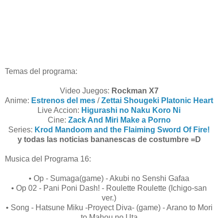
Temas del programa:
Video Juegos:
Rockman X7
Anime:
Estrenos del mes
/
Zettai Shougeki Platonic Heart
Live Accion:
Higurashi no Naku Koro Ni
Cine:
Zack And Miri Make a Porno
Series:
Krod Mandoom and the Flaiming Sword Of Fire!
y todas las noticias bananescas de costumbre =D
Musica del Programa 16:
• Op - Sumaga(game) - Akubi no Senshi Gafaa
• Op 02 - Pani Poni Dash! - Roulette Roulette (Ichigo-san
ver.)
• Song - Hatsune Miku -Proyect Diva- (game) - Arano to Mori
to Mahou no Uta