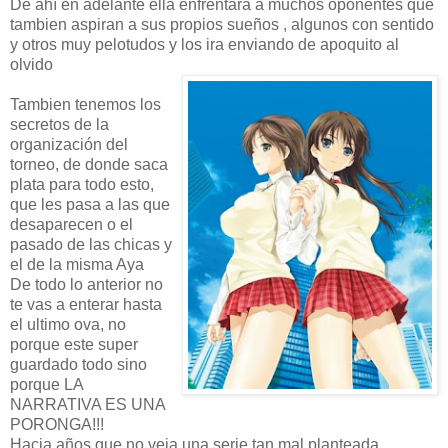
De ahí en adelante ella enfrentara a muchos oponentes que
tambien aspiran a sus propios sueños , algunos con sentido
y otros muy pelotudos y los ira enviando de apoquito al
olvido
Tambien tenemos los
secretos de la
organización del
torneo, de donde saca
plata para todo esto,
que les pasa a las que
desaparecen o el
pasado de las chicas y
el de la misma Aya
De todo lo anterior no
te vas a enterar hasta
el ultimo ova, no
porque este super
guardado todo sino
porque LA
NARRATIVA ES UNA
PORONGA!!!
Hacia años que no veia una serie tan mal planteada.