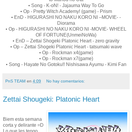
• Song - K-oN! - Jajauma Way To Go
• Op - Pretty Witch Academy! (game) - Prism
• EnD - HIGURASHI NO NAKU KORO NI –MOVIE- -
Diorama
• Op - HIGURASHI NO NAKU KORO NI -MOVIE- WHEEL
OF FORTUNE(UnmeiNoWa)
• EnD – Zettai Shogeki Platonic Heart - zero gravity
• Op – Zettai Shogeki Platonic Heart - tatsumaki wave
• Op - Rockman x4(game)
• Op - Rockman x7(game)
• Song - Hayate No Gotoku!! Nishisawa Ayumu - Kimi Fan
PnS TEAM
en
4:09
No hay comentarios:
Zettai Shougeki: Platonic Heart
Biem esta semana
corta y delirante =D
Lo que les tengo