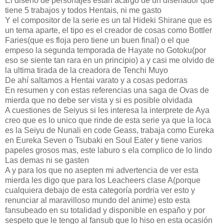
El diseño de personajes estan acargo de un diseñador que
tiene 5 trabajos y todos Hentais, ni me gasto
Y el compositor de la serie es un tal Hideki Shirane que es
un tema aparte, el tipo es el creador de cosas como Bottler
Faries(que es floja pero tiene un buen final) o el que
empeso la segunda temporada de Hayate no Gotoku(por
eso se siente tan rara en un principio) a y casi me olvido de
la ultima tirada de la creadora de Tenchi Muyo
De ahí saltamos a Hentai varato y a cosas pedorras
En resumen y con estas referencias una saga de Ovas de
mierda que no debe ser vista y si es posible olvidada
A cuestiones de Seiyus si les interesa la interprete de Aya
creo que es lo unico que rinde de esta serie ya que la loca
es la Seiyu de Nunali en code Geass, trabaja como Eureka
en Eureka Seven o Tsubaki en Soul Eater y tiene varios
papeles grosos mas, este laburo s ela complico de lo lindo
Las demas ni se gasten
A y para los que no asepten mi advertencia de ver esta
mierda les digo que para los Leacheers clase A(porque
cualquiera debajo de esta categoría pordria ver esto y
renunciar al maravilloso mundo del anime) esto esta
fansubeado en su totalidad y disponible en españo y por
sespeto que le tengo al fansub que lo hiso en esta ocasión