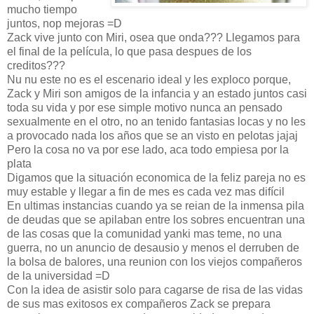
mucho tiempo
juntos, nop mejoras =D
Zack vive junto con Miri, osea que onda??? Llegamos para
el final de la película, lo que pasa despues de los
creditos???
Nu nu este no es el escenario ideal y les exploco porque,
Zack y Miri son amigos de la infancia y an estado juntos casi
toda su vida y por ese simple motivo nunca an pensado
sexualmente en el otro, no an tenido fantasias locas y no les
a provocado nada los años que se an visto en pelotas jajaj
Pero la cosa no va por ese lado, aca todo empiesa por la
plata
Digamos que la situación economica de la feliz pareja no es
muy estable y llegar a fin de mes es cada vez mas difícil
En ultimas instancias cuando ya se reian de la inmensa pila
de deudas que se apilaban entre los sobres encuentran una
de las cosas que la comunidad yanki mas teme, no una
guerra, no un anuncio de desausio y menos el derruben de
la bolsa de balores, una reunion con los viejos compañeros
de la universidad =D
Con la idea de asistir solo para cagarse de risa de las vidas
de sus mas exitosos ex compañeros Zack se prepara