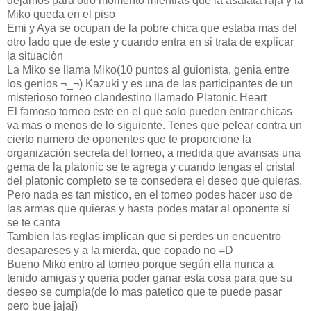
dejamos para otro momento mientras que la asafata raja y la
Miko queda en el piso
Emi y Aya se ocupan de la pobre chica que estaba mas del
otro lado que de este y cuando entra en si trata de explicar
la situación
La Miko se llama Miko(10 puntos al guionista, genia entre
los genios ¬_¬) Kazuki y es una de las participantes de un
misterioso torneo clandestino llamado Platonic Heart
El famoso torneo este en el que solo pueden entrar chicas
va mas o menos de lo siguiente. Tenes que pelear contra un
cierto numero de oponentes que te proporcione la
organización secreta del torneo, a medida que avansas una
gema de la platonic se te agrega y cuando tengas el cristal
del platonic completo se te consedera el deseo que quieras.
Pero nada es tan mistico, en el torneo podes hacer uso de
las armas que quieras y hasta podes matar al oponente si
se te canta
Tambien las reglas implican que si perdes un encuentro
desapareses y a la mierda, que copado no =D
Bueno Miko entro al torneo porque según ella nunca a
tenido amigas y queria poder ganar esta cosa para que su
deseo se cumpla(de lo mas patetico que te puede pasar
pero bue jajaj)