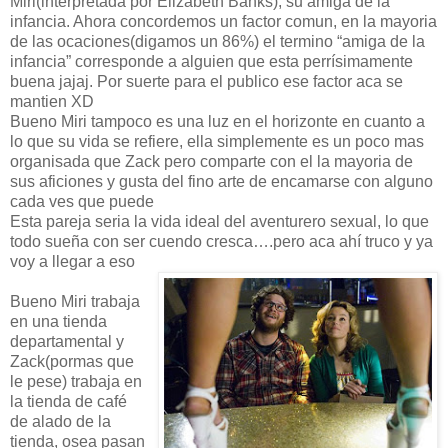
Miri(interpretada por Elizabeth Banks), su amiga de la
infancia. Ahora concordemos un factor comun, en la mayoria
de las ocaciones(digamos un 86%) el termino “amiga de la
infancia” corresponde a alguien que esta perrísimamente
buena jajaj. Por suerte para el publico ese factor aca se
mantien XD
Bueno Miri tampoco es una luz en el horizonte en cuanto a
lo que su vida se refiere, ella simplemente es un poco mas
organisada que Zack pero comparte con el la mayoria de
sus aficiones y gusta del fino arte de encamarse con alguno
cada ves que puede
Esta pareja seria la vida ideal del aventurero sexual, lo que
todo sueña con ser cuendo cresca….pero aca ahí truco y ya
voy a llegar a eso
Bueno Miri trabaja
en una tienda
departamental y
Zack(pormas que
le pese) trabaja en
la tienda de café
de alado de la
tienda, osea pasan