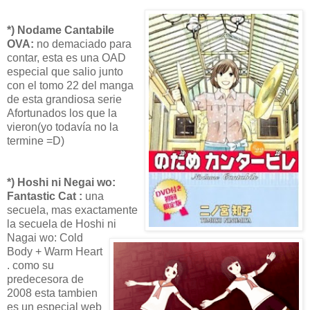
*) Nodame Cantabile
OVA:
no demaciado para
contar, esta es una OAD
especial que salio junto
con el tomo 22 del manga
de esta grandiosa serie
Afortunados los que la
vieron(yo todavía no la
termine =D)
*) Hoshi ni Negai wo:
Fantastic Cat :
una
secuela, mas exactamente
la secuela de Hoshi ni
Nagai wo: Cold
Body + Warm Heart
. como su
predecesora de
2008 esta tambien
es un especial web