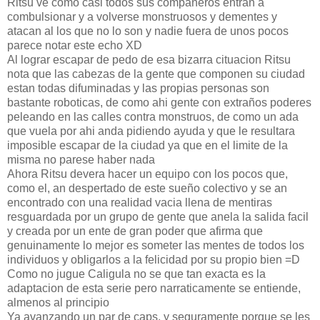
Ritsu ve como casi todos sus compañeros entran a
combulsionar y a volverse monstruosos y dementes y
atacan al los que no lo son y nadie fuera de unos pocos
parece notar este echo XD
Al lograr escapar de pedo de esa bizarra cituacion Ritsu
nota que las cabezas de la gente que componen su ciudad
estan todas difuminadas y las propias personas son
bastante roboticas, de como ahi gente con extraños poderes
peleando en las calles contra monstruos, de como un ada
que vuela por ahi anda pidiendo ayuda y que le resultara
imposible escapar de la ciudad ya que en el limite de la
misma no parese haber nada
Ahora Ritsu devera hacer un equipo con los pocos que,
como el, an despertado de este sueño colectivo y se an
encontrado con una realidad vacia llena de mentiras
resguardada por un grupo de gente que anela la salida facil
y creada por un ente de gran poder que afirma que
genuinamente lo mejor es someter las mentes de todos los
individuos y obligarlos a la felicidad por su propio bien =D
Como no jugue Caligula no se que tan exacta es la
adaptacion de esta serie pero narraticamente se entiende,
almenos al principio
Ya avanzando un par de caps, y seguramente porque se les