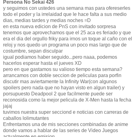
Persona No Sekai 426
y seguimos con ustedes una semana mas para ofereserles
todo el poder y la irrelaidad que le hace falta a sus medio
dias, medias tardes y medias noches =D
en esta nueva edicion de PnS con invitado sorpresa
tenemos que aprovechamos que el 25 aca es feriado y que
era el dia del orgullo friky para irnos un toque al caño con el
reloj y nos quedo un programa un poco mas largo que de
costumbre, sepan disculpar
igual podiamos haber seguido...pero naaa, podemos
hacerlos esperar hasta el jueves XD
pero en que gastamos su valioso tiempo esta semana?
arrancamos con doble seccion de peliculas para porfin
discutir mas aviertamente la Infinity War(con algunos
spoilers pero nada que no hayan visto en algun trailer) y
porsupuesto Deadpool 2 que facilmente puede ser
reconosida como la mejor pelicula de X-Men hasta la fecha
jajaj
tuvimos nuestra super secciond e noticias con carreras de
caballos lolimutantes
Enfrentamos una de mis secciones combinadas de anime
donde vamos a hablar de las series de Video Juegos
actualmente en emision