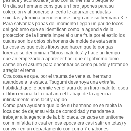
pasifica y acomodada junto con su hermano pequeño
Un dia su hermano consigue un libro japones para su
coleccion y al ponerse a leerlo le agarran conductas
suicidas y termina prendiendose fuego ante su hermana XD
Para salvar las papas del momento llegan un par de locos
del gobierno que se identifican como la agencia de la
proteccion de la libreria imperial o una frula por el estilo los
cuales son los obios bishonens de molde de esta serie
La cosa es que estos libros que hacen que te pongas
lorenzo se denominan “libros malditos” y hace un tiempo
que an empezado a aparecer haci que el gobierno tomo
cartas en el asunto para encontrarlos como puede y tratar de
arreglar el tema
Otra cosa es que, por el trauma de ver a su hermano
asandose a la estaca, Tsugumi desarroya una extraña
habilidad que le permite ver el aura de un libro maldito, osea
el libro emana ki lo cual aria el trabajo de la agencia
infinitamente mas facil y rapido
Como para ayudar a que lo de su hermano no se repita la
loca decide dejar su vida de comodidad y mandarse a
trabajar a la agencia de la biblioteca, calzarse un uniforme
con minifalda (lo cual en esa epoca era casi salir en tetas) y
convivir en un departamento con como 7 chabones