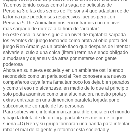
Ya emos tenido cosas como la saga de peliculas de
Persona 3 o las dos series de Persona 4 que adaptan de de
la forma que pueden sus respectivos juegos pero con
Persona 5 The Animation nos encontramos con un nivel
mas sarpado de dureza a la hora de “adaptar”
En este caso la serie sigue a un nivel de rajatabla sarpada
los eventos del juego tomando como prota al obio prota del
juego Ren Amamiya un proble flaco que despues de intentar
salvarle el culo a una chica (literal) termina siendo obligado
a mudarse y dejar su vida atras por meterse con gente
poderosa
Ahora en su nueva escuela y en un ambiente ostil siendo
reconosido como un paria social Ren conosera a a nuevos
compañeros cuya fama fama tampoco los deja bien parados
y como si eso no alcanzase, en medio de lo que al principio
solo podia asumirse como una alucinacion, nuestro prota y
extras entraran en una dimencion paralela forjada por el
subconsiente corrupto de las personas
Para sobrevivir e intentar marcar una diferencia en el mundo
y bajo la tutela de de un toga parlante (es mejor de lo que
suena =D) Ren y su grupo formaran una banda para intentar
robar el mal de la gente y reformar esta sociedad y