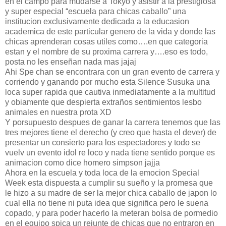
en el campo para mudarse a Tokyo y asistir a la prestigiosa
y super especial “escuela para chicas caballo” una
institucion exclusivamente dedicada a la educasion
academica de este particular genero de la vida y donde las
chicas aprenderan cosas utiles como….en que categoria
estan y el nombre de su proxima carrera y….eso es todo,
posta no les enseñan nada mas jajaj
Ahi Spe chan se encontrara con un gran evento de carrera y
corriendo y ganando por mucho esta Silence Susuka una
loca super rapida que cautiva inmediatamente a la multitud
y obiamente que despierta extraños sentimientos lesbo
animales en nuestra prota XD
Y porsupuesto despues de ganar la carrera tenemos que las
tres mejores tiene el derecho (y creo que hasta el dever) de
presentar un consierto para los espectadores y todo se
vuelv un evento idol re loco y nada tiene sentido porque es
animacion como dice homero simpson jajja
Ahora en la escuela y toda loca de la emocion Special
Week esta dispuesta a cumplir su sueño y la promesa que
le hizo a su madre de ser la mejor chica caballo de japon lo
cual ella no tiene ni puta idea que significa pero le suena
copado, y para poder hacerlo la meteran bolsa de pormedio
en el equipo spica un rejunte de chicas que no entraron en