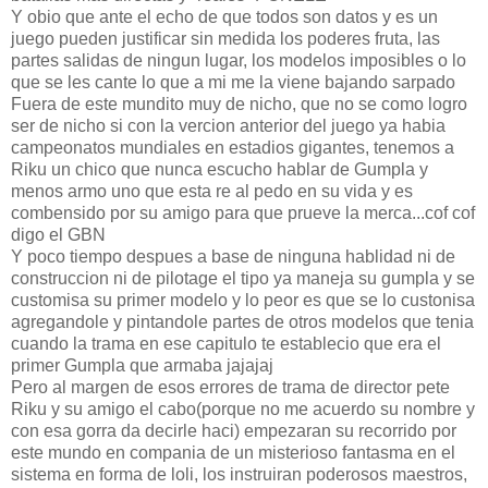
Y obio que ante el echo de que todos son datos y es un
juego pueden justificar sin medida los poderes fruta, las
partes salidas de ningun lugar, los modelos imposibles o lo
que se les cante lo que a mi me la viene bajando sarpado
Fuera de este mundito muy de nicho, que no se como logro
ser de nicho si con la vercion anterior del juego ya habia
campeonatos mundiales en estadios gigantes, tenemos a
Riku un chico que nunca escucho hablar de Gumpla y
menos armo uno que esta re al pedo en su vida y es
combensido por su amigo para que prueve la merca...cof cof
digo el GBN
Y poco tiempo despues a base de ninguna hablidad ni de
construccion ni de pilotage el tipo ya maneja su gumpla y se
customisa su primer modelo y lo peor es que se lo custonisa
agregandole y pintandole partes de otros modelos que tenia
cuando la trama en ese capitulo te establecio que era el
primer Gumpla que armaba jajajaj
Pero al margen de esos errores de trama de director pete
Riku y su amigo el cabo(porque no me acuerdo su nombre y
con esa gorra da decirle haci) empezaran su recorrido por
este mundo en compania de un misterioso fantasma en el
sistema en forma de loli, los instruiran poderosos maestros,