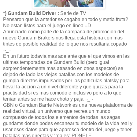
*) Gundam Build Driver :
Serie de TV
Pensaron que la anterior se cagaba en todo y metia fruta?
No estan listos para el juego en linea =D
Anunciado como parte de la campaña de promocion del
nuevo Gundam Brakers nos llega esta historia con mas
tintes de posible realidad de lo que nos resultaria copado
¬_¬
En un futuro todavia mas adelante que el que vimos en las
ultimas temporadas de Gundam Build (pero igual
sorprendentemente mas atrasado en otros aspectos) se
dejado de lado las viejas batallas con los modelos de
gumpla directos impulsados por las particulas platsky para
llevar la accion a un nivel diferente y que quizas para la
practisidad si es mas comodo e inclusivo pero a lo que
tenian antes se me hace choto y paja ¬_¬
GBN o Gundam Barrle Network es una nueva plataforma de
realidad virtual, un universo que recrea un mundo
compuesto de todos los elementos de todas las sagas
gundams donde podes escanear tu modelo de la vida real y
usar esos datos para que aparesca dentro del juego y tener
batallas mas directas y “reales” PONELE