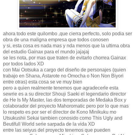
ahora todo este quilombo ,que cierra perfecto, solo podia ser
obra de una maligna empresa que todos conosen
y si, esta cosa es nada mas y nda menos que la ultima obra
del estudio Gainax para el mundo jajajaj
se les nota, por mas que traten de evitarlo chorrea Gainax
por todos lados XD
con Mai Ootsuka a cargo del diseño de personajes (quien
trabajo en Shana, Astarote no Omocha o Non Non Biyori
entre otras) esta cosa se ve muy bien
pero a quien realmente tenemos que agradecerle esta
sewrie es a su director Shouji Saeki el legendario director
de He Is My Master, las dos temporadas de Medaka Box y
colaborador del proyecto Mahoromatic pero por lo que mas
lo respeto es por ser el director de Kono Minikuku mo
Utsukushii Sekai tambien conosido como This Ugly and
Beutifull World serie sarpada de la vida XD
entre las seiyus del proyecto tenemos que pueden