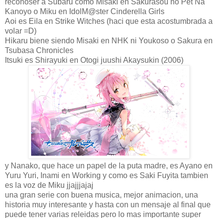
reconoser a Subaru como Misaki en Sakurasou no Pet Na
Kanoyo o Miku en IdolM@ster Cinderella Girls
Aoi es Eila en Strike Witches (haci que esta acostumbrada a
volar =D)
Hikaru biene siendo Misaki en NHK ni Youkoso o Sakura en
Tsubasa Chronicles
Itsuki es Shirayuki en Otogi juushi Akaysukin (2006)
y Nanako, que hace un papel de la puta madre, es Ayano en
Yuru Yuri, Inami en Working y como es Saki Fuyita tambien
es la voz de Miku jjajjjajaj
una gran serie con buena musica, mejor animacion, una
historia muy interesante y hasta con un mensaje al final que
puede tener varias releidas pero lo mas importante super