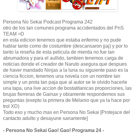
Persona No Sekai Podcast Programa 242
otro de los tan comunes programa accidentados del PnS
TEAM =D
en esta edicion tenemos que estaba enfermo y no pude
hablar tanto como de costumbre (descansaron jjaj) y por lo
tanto la reseña de esta pelicula de mierda no fue tan
abrumadora y para el aullido, tambien tenemos carga de
noticias donde el creador de Naruto asegura que despues
de haver mandado Ninjas a la luna su siguiente paso es la
ciencia ficcion, tenemos una novela con un nombre tan
simple y un prota tan paja que al autor se le olvido hacerle
una tapa, una live accion de bostatitanicas proporciones, las
brujas fierreras de Gainax y obiamente respondemos sus
preguntas (exepto la primera de Melanio que ya la hace por
trol XD)
Todo eso y mucho mas en Persona No Sekai [Protejace del
cantacto adulto y desayune sanamente]
- Persona No Sekai Gao! Gao! Programa 24 -