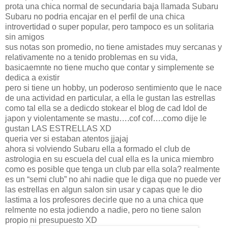
prota una chica normal de secundaria baja llamada Subaru
Subaru no podria encajar en el perfil de una chica
introvertidad o super popular, pero tampoco es un solitaria
sin amigos
sus notas son promedio, no tiene amistades muy sercanas y
relativamente no a tenido problemas en su vida,
basicaemnte no tiene mucho que contar y simplemente se
dedica a existir
pero si tiene un hobby, un poderoso sentimiento que le nace
de una actividad en particular, a ella le gustan las estrellas
como tal ella se a dedicdo stokear el blog de cad Idol de
japon y violentamente se mastu….cof cof….como dije le
gustan LAS ESTRELLAS XD
queria ver si estaban atentos jjajaj
ahora si volviendo Subaru ella a formado el club de
astrologia en su escuela del cual ella es la unica miembro
como es posible que tenga un club par ella sola? realmente
es un “semi club” no ahi nadie que le diga que no puede ver
las estrellas en algun salon sin usar y capas que le dio
lastima a los profesores decirle que no a una chica que
relmente no esta jodiendo a nadie, pero no tiene salon
propio ni presupuesto XD