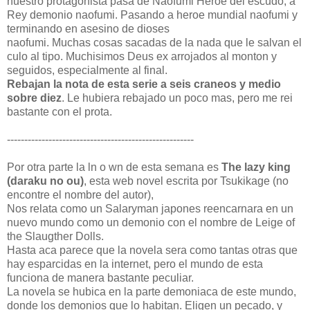
nuestro protagonista pasa de Naofumi Heroe del escudo, a
Rey demonio naofumi. Pasando a heroe mundial naofumi y
terminando en asesino de dioses
naofumi. Muchas cosas sacadas de la nada que le salvan el
culo al tipo. Muchisimos Deus ex arrojados al monton y
seguidos, especialmente al final.
Rebajan la nota de esta serie a seis craneos y medio
sobre diez
. Le hubiera rebajado un poco mas, pero me rei
bastante con el prota.
------------------------------------------------------
Por otra parte la ln o wn de esta semana es
The lazy king
(daraku no ou)
, esta web novel escrita por Tsukikage (no
encontre el nombre del autor),
Nos relata como un Salaryman japones reencarnara en un
nuevo mundo como un demonio con el nombre de Leige of
the Slaugther Dolls.
Hasta aca parece que la novela sera como tantas otras que
hay esparcidas en la internet, pero el mundo de esta
funciona de manera bastante peculiar.
La novela se hubica en la parte demoniaca de este mundo,
donde los demonios que lo habitan. Eligen un pecado, y