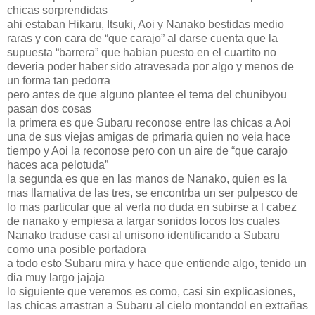
chicas sorprendidas
ahi estaban Hikaru, Itsuki, Aoi y Nanako bestidas medio
raras y con cara de “que carajo” al darse cuenta que la
supuesta “barrera” que habian puesto en el cuartito no
deveria poder haber sido atravesada por algo y menos de
un forma tan pedorra
pero antes de que alguno plantee el tema del chunibyou
pasan dos cosas
la primera es que Subaru reconose entre las chicas a Aoi
una de sus viejas amigas de primaria quien no veia hace
tiempo y Aoi la reconose pero con un aire de “que carajo
haces aca pelotuda”
la segunda es que en las manos de Nanako, quien es la
mas llamativa de las tres, se encontrba un ser pulpesco de
lo mas particular que al verla no duda en subirse a l cabez
de nanako y empiesa a largar sonidos locos los cuales
Nanako traduse casi al unisono identificando a Subaru
como una posible portadora
a todo esto Subaru mira y hace que entiende algo, tenido un
dia muy largo jajaja
lo siguiente que veremos es como, casi sin explicasiones,
las chicas arrastran a Subaru al cielo montandol en extrañas