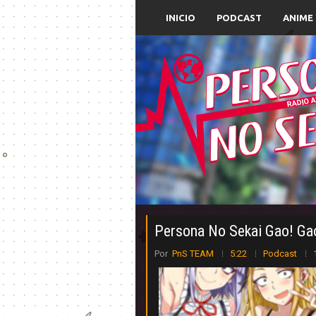
INICIO
PODCAST
ANIME
Persona No Sekai Gao! Ga
Por
PnS TEAM
5:22
Podcast