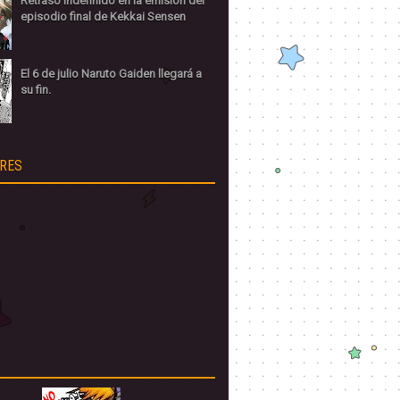
Retraso indefinido en la emisión del
episodio final de Kekkai Sensen
El 6 de julio Naruto Gaiden llegará a
su fin.
RES