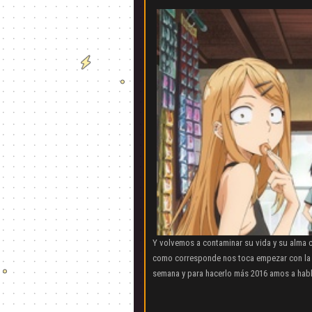
Y volvemos a contaminar su vida y su alma 
como corresponde nos toca empezar con la 
semana y para hacerlo más 2016 amos a habla