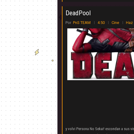
DeadPool
Por
PnS TEAM
4:50
Cine
Haz 
y volvi Persona No Sekai! escondan a sus vir