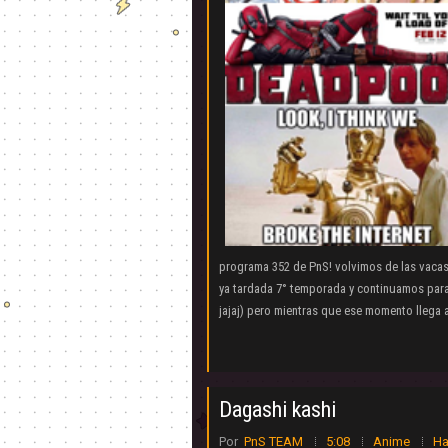
programa 352 de PnS! volvimos de las vacas
ya tardada 7° temporada y continuamos para
jajaj) pero mientras que ese momento llega 
Dagashi kashi
Por
PnS TEAM
5:08
Anime
Ha