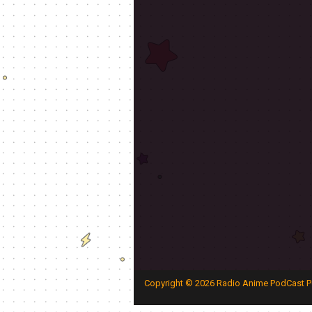
Copyright ©
2026
Radio Anime PodCast P