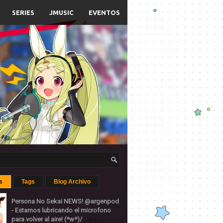
SERIES
JMUSIC
EVENTOS
s
Tags
Blog Archivo
Persona No Sekai NEWS! @argenpod
- Estamos lubricando el microfono
para volver al aire! (*w*)/