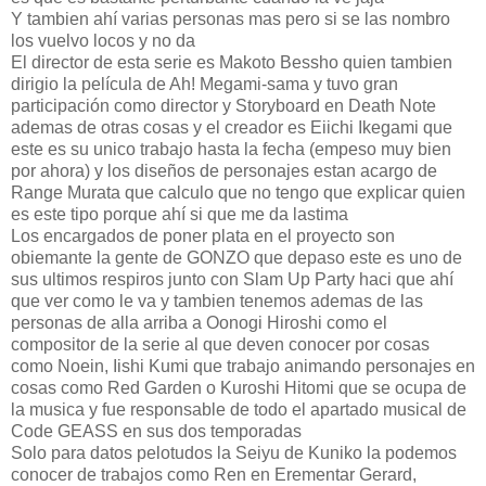
Y tambien ahí varias personas mas pero si se las nombro
los vuelvo locos y no da
El director de esta serie es Makoto Bessho quien tambien
dirigio la película de Ah! Megami-sama y tuvo gran
participación como director y Storyboard en Death Note
ademas de otras cosas y el creador es Eiichi Ikegami que
este es su unico trabajo hasta la fecha (empeso muy bien
por ahora) y los diseños de personajes estan acargo de
Range Murata que calculo que no tengo que explicar quien
es este tipo porque ahí si que me da lastima
Los encargados de poner plata en el proyecto son
obiemante la gente de GONZO que depaso este es uno de
sus ultimos respiros junto con Slam Up Party haci que ahí
que ver como le va y tambien tenemos ademas de las
personas de alla arriba a Oonogi Hiroshi como el
compositor de la serie al que deven conocer por cosas
como Noein, Iishi Kumi que trabajo animando personajes en
cosas como Red Garden o Kuroshi Hitomi que se ocupa de
la musica y fue responsable de todo el apartado musical de
Code GEASS en sus dos temporadas
Solo para datos pelotudos la Seiyu de Kuniko la podemos
conocer de trabajos como Ren en Erementar Gerard,