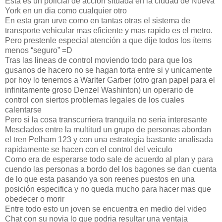
Esta es un policial de accion situada en la ciudad de Nueva
York en un dia como cualquier otro
En esta gran urve como en tantas otras el sistema de
transporte vehicular mas eficiente y mas rapido es el metro.
Pero prestenle especial atención a que dije todos los ítems
menos “seguro” =D
Tras las lineas de control moviendo todo para que los
gusanos de hacero no se hagan torta entre si y unicamente
por hoy lo tenemos a Warlter Garber (otro gran papel para el
infinitamente groso Denzel Washinton) un operario de
control con siertos problemas legales de los cuales
calentarse
Pero si la cosa transcurriera tranquila no seria interesante
Mesclados entre la multitud un grupo de personas abordan
el tren Pelham 123 y con una estrategia bastante analisada
rapidamente se hacen con el control del veiculo
Como era de esperarse todo sale de acuerdo al plan y para
cuendo las personas a bordo del los bagones se dan cuenta
de lo que esta pasando ya son reenes puestos en una
posición especifica y no queda mucho para hacer mas que
obedecer o morir
Entre todo esto un joven se encuentra en medio del video
Chat con su novia lo que podria resultar una ventaja