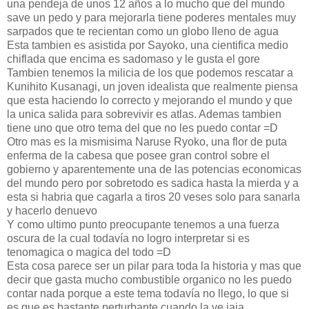
una pendeja de unos 12 años a lo mucho que del mundo
save un pedo y para mejorarla tiene poderes mentales muy
sarpados que te recientan como un globo lleno de agua
Esta tambien es asistida por Sayoko, una cientifica medio
chiflada que encima es sadomaso y le gusta el gore
Tambien tenemos la milicia de los que podemos rescatar a
Kunihito Kusanagi, un joven idealista que realmente piensa
que esta haciendo lo correcto y mejorando el mundo y que
la unica salida para sobrevivir es atlas. Ademas tambien
tiene uno que otro tema del que no les puedo contar =D
Otro mas es la mismisima Naruse Ryoko, una flor de puta
enferma de la cabesa que posee gran control sobre el
gobierno y aparentemente una de las potencias economicas
del mundo pero por sobretodo es sadica hasta la mierda y a
esta si habria que cagarla a tiros 20 veses solo para sanarla
y hacerlo denuevo
Y como ultimo punto preocupante tenemos a una fuerza
oscura de la cual todavía no logro interpretar si es
tenomagica o magica del todo =D
Esta cosa parece ser un pilar para toda la historia y mas que
decir que gasta mucho combustible organico no les puedo
contar nada porque a este tema todavía no llego, lo que si
es que es bastante perturbante cuando la ve jaja