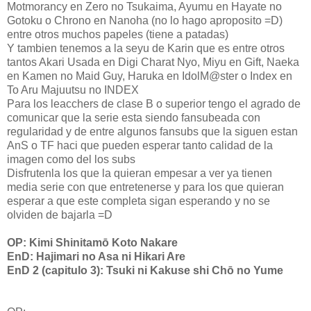
Motmorancy en Zero no Tsukaima, Ayumu en Hayate no
Gotoku o Chrono en Nanoha (no lo hago aproposito =D)
entre otros muchos papeles (tiene a patadas)
Y tambien tenemos a la seyu de Karin que es entre otros
tantos Akari Usada en Digi Charat Nyo, Miyu en Gift, Naeka
en Kamen no Maid Guy, Haruka en IdolM@ster o Index en
To Aru Majuutsu no INDEX
Para los leacchers de clase B o superior tengo el agrado de
comunicar que la serie esta siendo fansubeada con
regularidad y de entre algunos fansubs que la siguen estan
AnS o TF haci que pueden esperar tanto calidad de la
imagen como del los subs
Disfrutenla los que la quieran empesar a ver ya tienen
media serie con que entretenerse y para los que quieran
esperar a que este completa sigan esperando y no se
olviden de bajarla =D
OP: Kimi Shinitamō Koto Nakare
EnD: Hajimari no Asa ni Hikari Are
EnD 2 (capitulo 3): Tsuki ni Kakuse shi Chō no Yume