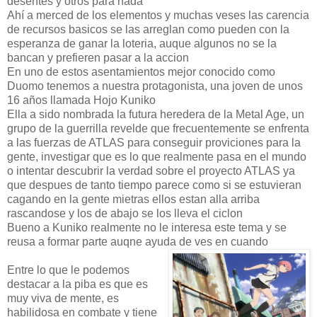
desentes y otros para nada
Ahí a merced de los elementos y muchas veses las carencia
de recursos basicos se las arreglan como pueden con la
esperanza de ganar la loteria, auque algunos no se la
bancan y prefieren pasar a la accion
En uno de estos asentamientos mejor conocido como
Duomo tenemos a nuestra protagonista, una joven de unos
16 años llamada Hojo Kuniko
Ella a sido nombrada la futura heredera de la Metal Age, un
grupo de la guerrilla revelde que frecuentemente se enfrenta
a las fuerzas de ATLAS para conseguir proviciones para la
gente, investigar que es lo que realmente pasa en el mundo
o intentar descubrir la verdad sobre el proyecto ATLAS ya
que despues de tanto tiempo parece como si se estuvieran
cagando en la gente mietras ellos estan alla arriba
rascandose y los de abajo se los lleva el ciclon
Bueno a Kuniko realmente no le interesa este tema y se
reusa a formar parte auqne ayuda de ves en cuando
Entre lo que le podemos
destacar a la piba es que es
muy viva de mente, es
habilidosa en combate y tiene