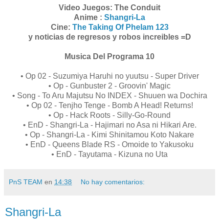
Video Juegos: The Conduit
Anime :
Shangri-La
Cine:
The Taking Of Phelam 123
y noticias de regresos y robos increibles =D
Musica Del Programa 10
• Op 02 - Suzumiya Haruhi no yuutsu - Super Driver
• Op - Gunbuster 2 - Groovin' Magic
• Song - To Aru Majutsu No INDEX - Shuuen wa Dochira
• Op 02 - Tenjho Tenge - Bomb A Head! Returns!
• Op - Hack Roots - Silly-Go-Round
• EnD - Shangri-La - Hajimari no Asa ni Hikari Are.
• Op - Shangri-La - Kimi Shinitamou Koto Nakare
• EnD - Queens Blade RS - Omoide to Yakusoku
• EnD - Tayutama - Kizuna no Uta
PnS TEAM
en
14:38
No hay comentarios:
Shangri-La