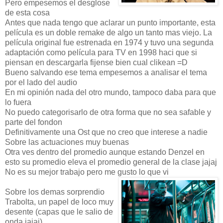
Pero empesemos el desglose
de esta cosa
Antes que nada tengo que aclarar un punto importante, esta
película es un doble remake de algo un tanto mas viejo. La
película original fue estrenada en 1974 y tuvo una segunda
adaptación como película para TV en 1998 haci que si
piensan en descargarla fijense bien cual clikean =D
Bueno salvando ese tema empesemos a analisar el tema
por el lado del audio
En mi opinión nada del otro mundo, tampoco daba para que
lo fuera
No puedo categorisarlo de otra forma que no sea safable y
parte del fondon
Definitivamente una Ost que no creo que interese a nadie
Sobre las actuaciones muy buenas
Otra ves dentro del promedio aunque estando Denzel en
esto su promedio eleva el promedio general de la clase jajaj
No es su mejor trabajo pero me gusto lo que vi
Sobre los demas sorprendio
Trabolta, un papel de loco muy
desente (capas que le salio de
onda jajaj)