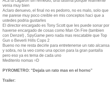
Aca la cagaron sin remedio, una lastima porque realmente
venia muy bien
Aclaro denuevo, el final no es pedorro, no es malo, solo que
me parese muy poco creible en mis conceptos haci que a
ustedes podria gustarles
El director encargado es Tony Scott que les puede sonar por
haverse encargado de cosas como Man On Fire (tambien
con Denzel) , SpyGame pero nada mas rescatable que Top
Gun o Beverli Hills Cops 2
Bueno no me resta decirle para entretenerse un rato alcansa
y sobra, no la veo como una opcion para la gran pantalla
pero eso ya es tema de cada uno
Meditenlo nomas =D
PYROMETRO: “Dejala un rato mas en el horno”
Trailer: