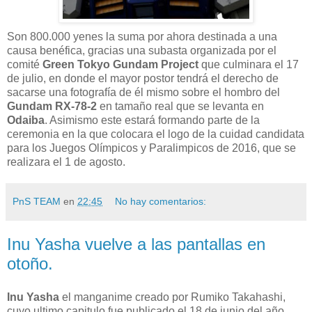
Son 800.000 yenes la suma por ahora destinada a una
causa benéfica, gracias una subasta organizada por el
comité
Green Tokyo Gundam Project
que culminara el 17
de julio, en donde el mayor postor tendrá el derecho de
sacarse una fotografía de él mismo sobre el hombro del
Gundam RX-78-2
en tamaño real que se levanta en
Odaiba
. Asimismo este estará formando parte de la
ceremonia en la que colocara el logo de la cuidad candidata
para los Juegos Olímpicos y Paralimpicos de 2016, que se
realizara el 1 de agosto.
PnS TEAM
en
22:45
No hay comentarios:
Inu Yasha vuelve a las pantallas en
otoño.
Inu Yasha
el manganime creado por Rumiko Takahashi,
cuyo ultimo capitulo fue publicado el 18 de junio del año