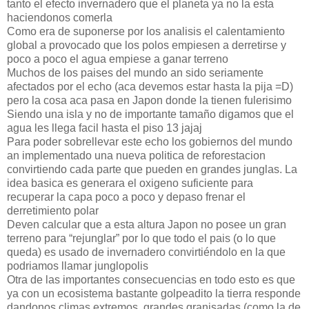
tanto el efecto invernadero que el planeta ya no la esta
haciendonos comerla
Como era de suponerse por los analisis el calentamiento
global a provocado que los polos empiesen a derretirse y
poco a poco el agua empiese a ganar terreno
Muchos de los paises del mundo an sido seriamente
afectados por el echo (aca devemos estar hasta la pija =D)
pero la cosa aca pasa en Japon donde la tienen fulerisimo
Siendo una isla y no de importante tamaño digamos que el
agua les llega facil hasta el piso 13 jajaj
Para poder sobrellevar este echo los gobiernos del mundo
an implementado una nueva politica de reforestacion
convirtiendo cada parte que pueden en grandes junglas. La
idea basica es generara el oxigeno suficiente para
recuperar la capa poco a poco y depaso frenar el
derretimiento polar
Deven calcular que a esta altura Japon no posee un gran
terreno para “rejunglar” por lo que todo el pais (o lo que
queda) es usado de invernadero convirtiéndolo en la que
podriamos llamar junglopolis
Otra de las importantes consecuencias en todo esto es que
ya con un ecosistema bastante golpeadito la tierra responde
dandonos climas extremos, grandes granisadas (como la de