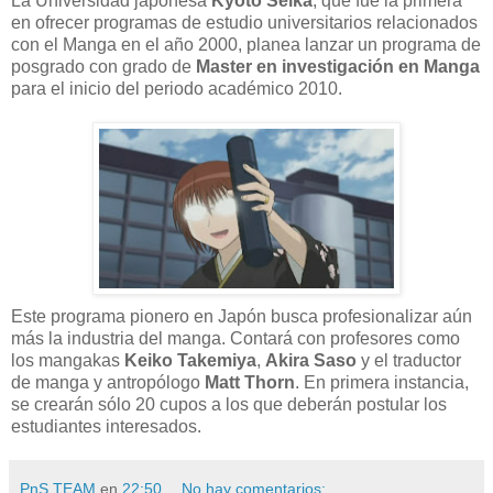
La Universidad japonesa
Kyoto Seika
, que fue la primera
en ofrecer programas de estudio universitarios relacionados
con el Manga en el año 2000, planea lanzar un programa de
posgrado con grado de
Master en investigación en Manga
para el inicio del periodo académico 2010.
Este programa pionero en Japón busca profesionalizar aún
más la industria del manga. Contará con profesores como
los mangakas
Keiko Takemiya
,
Akira Saso
y el traductor
de manga y antropólogo
Matt Thorn
. En primera instancia,
se crearán sólo 20 cupos a los que deberán postular los
estudiantes interesados.
PnS TEAM
en
22:50
No hay comentarios: