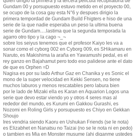
quien dirigió la primera y la tercera pelicula recopilatoria de
Gundam 00 y porsupuesto estuvo metido en el proyecto 00,
se ocupo de la cosa gay esta N°6 y despues dirigio la
primera tempordad de Gundam Build Fhigters e hiso de una
serie de la que nadie esperaba un peso la ultima buena
serie de Gundam….lastima que la segunda temporada la
agarro otro tipo y la cago ¬_¬
sobre los seiyus tenemos que el profesor Kaiyo les va a
sonar como el cyborg 002 en Cyborg 009, es SHikamaru en
Naruto, es Makishima la araña en Yawamushi pedal, es el
rey ganzo en Bajahamut pero todo eso palidese ante el dato
de que es Orphen =D
Nagisa es por su lado Arthur Gaz en Chanika y es Sonic el
mono de la super velocidad en Kekki Sensen, no tiene
muchos laburos y menos rescatables pero labura bien
por le lado de Mizaki ella es Karan en Aquarion Logos una
serie que devo estar viendo yo y otros 4 seres mas al
rededor del mundo, es Kurumi en Gakkou Gurashi, es
Nozomi en Roling Girls y porsupuesto es Chiyo en Gekkan
Shoujo
Ires vendria siendo Kaoru en Ushukan Friends (se le nota)
es Elizabhet en Nanatsu no Taizai (no se le nota ni en pedo)
o tambien es Mia en Monster musume (ahi diganme ustedes