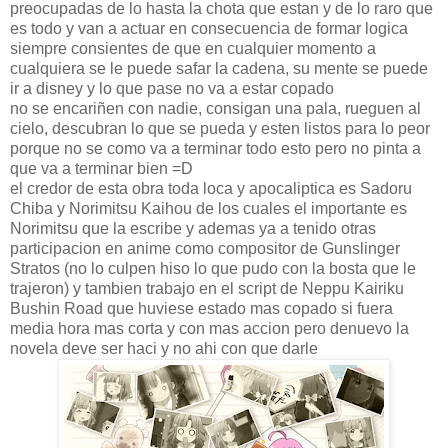
preocupadas de lo hasta la chota que estan y de lo raro que
es todo y van a actuar en consecuencia de formar logica
siempre consientes de que en cualquier momento a
cualquiera se le puede safar la cadena, su mente se puede
ir a disney y lo que pase no va a estar copado
no se encariñen con nadie, consigan una pala, rueguen al
cielo, descubran lo que se pueda y esten listos para lo peor
porque no se como va a terminar todo esto pero no pinta a
que va a terminar bien =D
el credor de esta obra toda loca y apocaliptica es Sadoru
Chiba y Norimitsu Kaihou de los cuales el importante es
Norimitsu que la escribe y ademas ya a tenido otras
participacion en anime como compositor de Gunslinger
Stratos (no lo culpen hiso lo que pudo con la bosta que le
trajeron) y tambien trabajo en el script de Neppu Kairiku
Bushin Road que huviese estado mas copado si fuera
media hora mas corta y con mas accion pero denuevo la
novela deve ser haci y no ahi con que darle