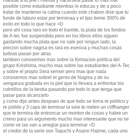
mandar a tu jefe l mierda y hacersela pasar lo mas mal
posible como estudiante mientras lo educas y de a poco
tratar de mantener la calma cuando este chabon dise que tu
funde de laburo estar por terminaa y el tipo tieme 300% de
exito en todo lo que hace =D
pero ahi cosa raro en todo el tramite, la plata de los fondos
de A-tec fue suspendida pero en los libros ellos siguen
gastando mucha plata que no sale por ningun lado, la
precion sobre nagisa es rara es exesiva y muchas cosas
turbias pasan por atras
tambien conosemos mas sobre la formacion politica del
grupo Kirishima, mucho mas sobre las estudiantes del A-Tec
y sobre el propio Sera sensei pero mas que nada
conosemos mas sobrel el genio de Nagisa y de su
venganza grabada en la piel que lo llevara a enfrentar los
colmillos de la bestia pasando por todo lo que tenga que
pasar para alcanzarlo
y como dije antes despues de que todo se torna re politico y
re jodido y 3 caps de terminar la seie te meten un cliffhanger
que te termina de entroncar un monton de cosas y habre un
cmino para un argumento mucho mas interesante que no se
como se las van a arreglar para terminar =D
el credor de la serie son Taguchi y Asano Hajime, cada uno