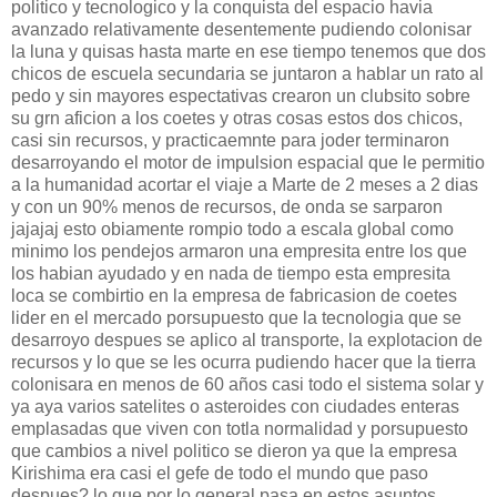
politico y tecnologico y la conquista del espacio havia
avanzado relativamente desentemente pudiendo colonisar
la luna y quisas hasta marte en ese tiempo tenemos que dos
chicos de escuela secundaria se juntaron a hablar un rato al
pedo y sin mayores espectativas crearon un clubsito sobre
su grn aficion a los coetes y otras cosas estos dos chicos,
casi sin recursos, y practicaemnte para joder terminaron
desarroyando el motor de impulsion espacial que le permitio
a la humanidad acortar el viaje a Marte de 2 meses a 2 dias
y con un 90% menos de recursos, de onda se sarparon
jajajaj esto obiamente rompio todo a escala global como
minimo los pendejos armaron una empresita entre los que
los habian ayudado y en nada de tiempo esta empresita
loca se combirtio en la empresa de fabricasion de coetes
lider en el mercado porsupuesto que la tecnologia que se
desarroyo despues se aplico al transporte, la explotacion de
recursos y lo que se les ocurra pudiendo hacer que la tierra
colonisara en menos de 60 años casi todo el sistema solar y
ya aya varios satelites o asteroides con ciudades enteras
emplasadas que viven con totla normalidad y porsupuesto
que cambios a nivel politico se dieron ya que la empresa
Kirishima era casi el gefe de todo el mundo que paso
despues? lo que por lo general pasa en estos asuntos