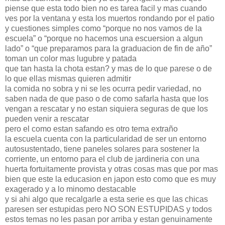
piense que esta todo bien no es tarea facil y mas cuando
ves por la ventana y esta los muertos rondando por el patio
y cuestiones simples como “porque no nos vamos de la
escuela” o “porque no hacemos una escuersion a algun
lado” o “que preparamos para la graduacion de fin de año”
toman un color mas lugubre y patada
que tan hasta la chota estan? y mas de lo que parese o de
lo que ellas mismas quieren admitir
la comida no sobra y ni se les ocurra pedir variedad, no
saben nada de que paso o de como safarla hasta que los
vengan a rescatar y no estan siquiera seguras de que los
pueden venir a rescatar
pero el como estan safando es otro tema extraño
la escuela cuenta con la particularidad de ser un entorno
autosustentado, tiene paneles solares para sostener la
corriente, un entorno para el club de jardineria con una
huerta fortuitamente provista y otras cosas mas que por mas
bien que este la educasion en japon esto como que es muy
exagerado y a lo minomo destacable
y si ahi algo que recalgarle a esta serie es que las chicas
paresen ser estupidas pero NO SON ESTUPIDAS y todos
estos temas no les pasan por arriba y estan genuinamente