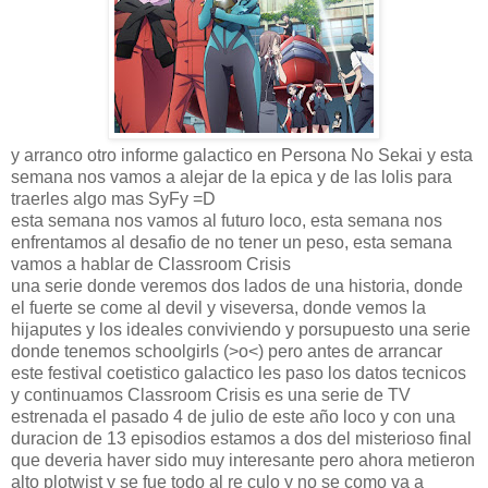
y arranco otro informe galactico en Persona No Sekai y esta
semana nos vamos a alejar de la epica y de las lolis para
traerles algo mas SyFy =D
esta semana nos vamos al futuro loco, esta semana nos
enfrentamos al desafio de no tener un peso, esta semana
vamos a hablar de Classroom Crisis
una serie donde veremos dos lados de una historia, donde
el fuerte se come al devil y viseversa, donde vemos la
hijaputes y los ideales conviviendo y porsupuesto una serie
donde tenemos schoolgirls (>o<) pero antes de arrancar
este festival coetistico galactico les paso los datos tecnicos
y continuamos Classroom Crisis es una serie de TV
estrenada el pasado 4 de julio de este año loco y con una
duracion de 13 episodios estamos a dos del misterioso final
que deveria haver sido muy interesante pero ahora metieron
alto plotwist y se fue todo al re culo y no se como va a