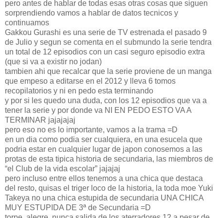
pero antes de hablar de todas esas otras cosas que siguen
sorprendiendo vamos a hablar de datos tecnicos y
continuamos
Gakkou Gurashi es una serie de TV estrenada el pasado 9
de Julio y segun se comenta en el submundo la serie tendra
un total de 12 episodios con un casi seguro episodio extra
(que si va a existir no jodan)
tambien ahi que recalcar que la serie proviene de un manga
que empeso a editarse en el 2012 y lleva 6 tomos
recopilatorios y ni en pedo esta terminando
y por si les quedo una duda, con los 12 episodios que va a
tener la serie y por donde va NI EN PEDO ESTO VA A
TERMINAR jajajajaj
pero eso no es lo importante, vamos a la trama =D
en un dia como podia ser cualquiera, en una esucela que
podria estar en cualquier lugar de japon conosemos a las
protas de esta tipica historia de secundaria, las miembros de
“el Club de la vida escolar” jajajaj
pero incluso entre ellos tenemos a una chica que destaca
del resto, quisas el triger loco de la historia, la toda moe Yuki
Takeya no una chica estupida de secundaria UNA CHICA
MUY ESTUPIDA DE 3ª de Secundaria =D
torpe, alegre, nunca salida de los aterradores 12 a pesar de