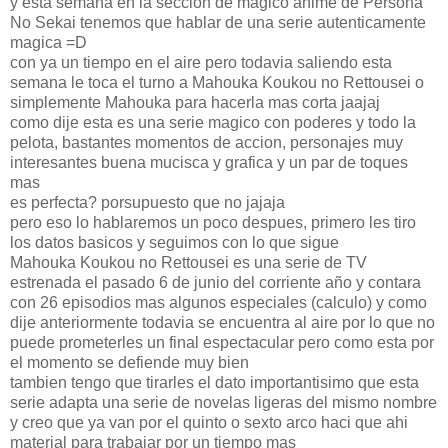
y esta semana en la seccion de magico anime de Persona
No Sekai tenemos que hablar de una serie autenticamente
magica =D
con ya un tiempo en el aire pero todavia saliendo esta
semana le toca el turno a Mahouka Koukou no Rettousei o
simplemente Mahouka para hacerla mas corta jaajaj
como dije esta es una serie magico con poderes y todo la
pelota, bastantes momentos de accion, personajes muy
interesantes buena mucisca y grafica y un par de toques
mas
es perfecta? porsupuesto que no jajaja
pero eso lo hablaremos un poco despues, primero les tiro
los datos basicos y seguimos con lo que sigue
Mahouka Koukou no Rettousei es una serie de TV
estrenada el pasado 6 de junio del corriente año y contara
con 26 episodios mas algunos especiales (calculo) y como
dije anteriormente todavia se encuentra al aire por lo que no
puede prometerles un final espectacular pero como esta por
el momento se defiende muy bien
tambien tengo que tirarles el dato importantisimo que esta
serie adapta una serie de novelas ligeras del mismo nombre
y creo que ya van por el quinto o sexto arco haci que ahi
material para trabajar por un tiempo mas