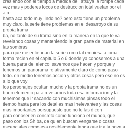
cresiendo con el tiempo a medida de Tatsuya la rompe cada
vez mas y poderes locos de destruccion total vuelan por el
aire
hasta aca todo muy lindo no? pero esto tiene un problema
muy claro, la serie tiene problemas en el desarroyo de su
propia trama
ba, no tanto de su trama sino en la manera en la que te va
revelando cosas y manteniendo la gran parte de material en
las sombras
para que me entiendan la serie como tal empiesa a tomar
forma recien en el capitulo 5 o 6 donde ya conosemos a una
buena parte del elenco, savemos que hacen y porque y
tenemos un panorama relativamente claro de como paso
todo. en medio tenemos accion y otras cosas pero eso no es
a lo que voy
los personajes ocultan mucho y la propia trama no es un
buen elemento para revelarnos toda esa informacion y la
tenemos que ir sacando con muchisimas pinsas todo el
tiempo hasta para los detalles mas irrelevantes y las cosas
mas importantes porsupuesto que no te las dicen
para conoser en concreto como funciona el mundo, que
paso con los Shiba, de quien buscan vengarse o cosas
escenciales como esa posiblemente tenga que ir a la novela