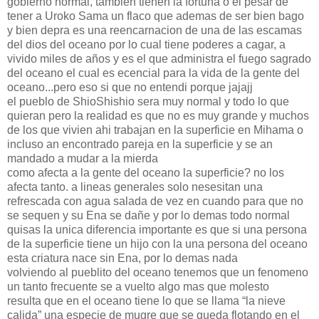
gobierno normal, tambien tienen la fortuna o el pesar de
tener a Uroko Sama un flaco que ademas de ser bien bago
y bien depra es una reencarnacion de una de las escamas
del dios del oceano por lo cual tiene poderes a cagar, a
vivido miles de años y es el que administra el fuego sagrado
del oceano el cual es ecencial para la vida de la gente del
oceano...pero eso si que no entendi porque jajajj
el pueblo de ShioShishio sera muy normal y todo lo que
quieran pero la realidad es que no es muy grande y muchos
de los que vivien ahi trabajan en la superficie en Mihama o
incluso an encontrado pareja en la superficie y se an
mandado a mudar a la mierda
como afecta a la gente del oceano la superficie? no los
afecta tanto. a lineas generales solo nesesitan una
refrescada con agua salada de vez en cuando para que no
se sequen y su Ena se dañe y por lo demas todo normal
quisas la unica diferencia importante es que si una persona
de la superficie tiene un hijo con la una persona del oceano
esta criatura nace sin Ena, por lo demas nada
volviendo al pueblito del oceano tenemos que un fenomeno
un tanto frecuente se a vuelto algo mas que molesto
resulta que en el oceano tiene lo que se llama “la nieve
calida” una especie de mugre que se queda flotando en el