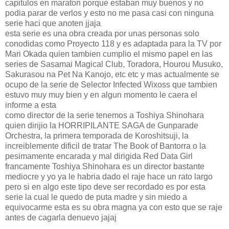
capitulos en maraton porque estaban muy buenos y no
podia parar de verlos y esto no me pasa casi con ninguna
serie haci que anoten jjaja
esta serie es una obra creada por unas personas solo
conodidas como Proyecto 118 y es adaptada para la TV por
Mari Okada quien tambien cumplio el mismo papel en las
series de Sasamai Magical Club, Toradora, Hourou Musuko,
Sakurasou na Pet Na Kanojo, etc etc y mas actualmente se
ocupo de la serie de Selector Infected Wixoss que tambien
estuvo muy muy bien y en algun momento le caera el
informe a esta
como director de la serie tenemos a Toshiya Shinohara
quien dirijio la HORRIPILANTE SAGA de Gunparade
Orchestra, la primera temporada de Koroshitsuji, la
increiblemente dificil de tratar The Book of Bantorra o la
pesimamente encarada y mal dirigida Red Data Girl
francamente Toshiya Shinohara es un director bastante
mediocre y yo ya le habria dado el raje hace un rato largo
pero si en algo este tipo deve ser recordado es por esta
serie la cual le quedo de puta madre y sin miedo a
equivocarme esta es su obra magna ya con esto que se raje
antes de cagarla denuevo jajaj