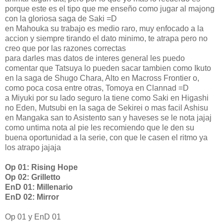
porque este es el tipo que me enseño como jugar al majong
con la gloriosa saga de Saki =D
en Mahouka su trabajo es medio raro, muy enfocado a la
accion y siempre tirando el dato minimo, te atrapa pero no
creo que por las razones correctas
para darles mas datos de interes general les puedo
comentar que Tatsuya lo pueden sacar tambien como Ikuto
en la saga de Shugo Chara, Alto en Macross Frontier o,
como poca cosa entre otras, Tomoya en Clannad =D
a Miyuki por su lado seguro la tiene como Saki en Higashi
no Eden, Mutsubi en la saga de Sekirei o mas facil Ashisu
en Mangaka san to Asistento san y haveses se le nota jajaj
como untima nota al pie les recomiendo que le den su
buena oportunidad a la serie, con que le casen el ritmo ya
los atrapo jajaja
Op 01: Rising Hope
Op 02: Grilletto
EnD 01: Millenario
EnD 02: Mirror
Op 01 y EnD 01