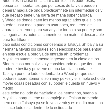
Bloom es la clase en la cual caen los mas poderosos,
personas importantes que por cosas de la vida pueden
generar magia de onda practicamnete sin intermediarios y
que depaso tiene una barra de mana super cargada
y Weed es donde caen los menos agraciados que si bien
pueden usar magia pueden usar poco, requieren de
aparatos externos para sacar y dar forma a su poder y son
categorisados automaticamente como material descartable
para los Bloom
bajo estas condiciones conosemos a Tatsuya Shiba y a su
hermana Miyuki los cuales son seleccionados para entrar
en esta escuela pero ya de entrada ahi problemas
Miyuki es automaticamente ingresada en la clase de los
Bloom, cosa normal visto y considerando de que tiene un
poder re bestia y proviene de una familia importante
Tatsuya por otro lado es deribado a Weed porque sus
poderes aparentemente son muy pekes y el simple echo de
mover cosas pesadas con su poder le cuesta un huevo y
medio
este echo no jode demaciado a los hermanos, bueno a
Miyuki si porque tiene un complejo de Onisan tremendo,
pero como Tatsuya ya se lo veia venir y es medio maquina
el flaco todo esta dentro de lo estipulado