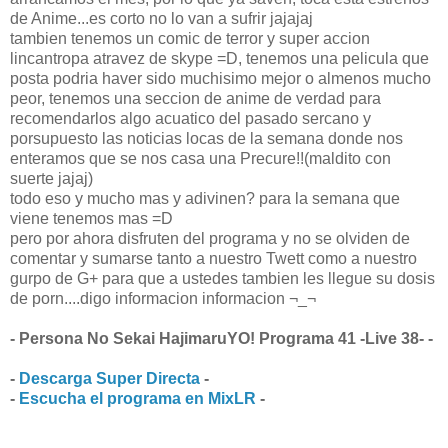
de Anime...es corto no lo van a sufrir jajajaj
tambien tenemos un comic de terror y super accion
lincantropa atravez de skype =D, tenemos una pelicula que
posta podria haver sido muchisimo mejor o almenos mucho
peor, tenemos una seccion de anime de verdad para
recomendarlos algo acuatico del pasado sercano y
porsupuesto las noticias locas de la semana donde nos
enteramos que se nos casa una Precure!!(maldito con
suerte jajaj)
todo eso y mucho mas y adivinen? para la semana que
viene tenemos mas =D
pero por ahora disfruten del programa y no se olviden de
comentar y sumarse tanto a nuestro Twett como a nuestro
gurpo de G+ para que a ustedes tambien les llegue su dosis
de porn....digo informacion informacion ¬_¬
- Persona No Sekai HajimaruYO! Programa 41 -Live 38- -
-
Descarga Super Directa
-
-
Escucha el programa en MixLR
-