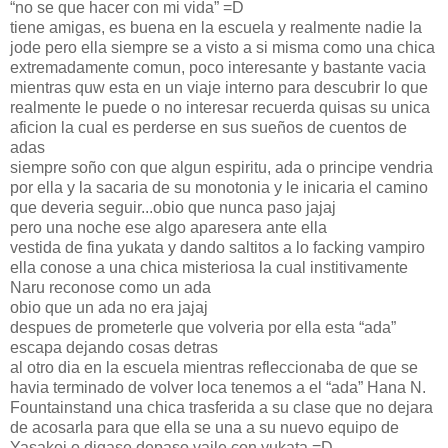
“no se que hacer con mi vida” =D
tiene amigas, es buena en la escuela y realmente nadie la
jode pero ella siempre se a visto a si misma como una chica
extremadamente comun, poco interesante y bastante vacia
mientras quw esta en un viaje interno para descubrir lo que
realmente le puede o no interesar recuerda quisas su unica
aficion la cual es perderse en sus sueños de cuentos de
adas
siempre soño con que algun espiritu, ada o principe vendria
por ella y la sacaria de su monotonia y le inicaria el camino
que deveria seguir...obio que nunca paso jajaj
pero una noche ese algo aparesera ante ella
vestida de fina yukata y dando saltitos a lo facking vampiro
ella conose a una chica misteriosa la cual institivamente
Naru reconose como un ada
obio que un ada no era jajaj
despues de prometerle que volveria por ella esta “ada”
escapa dejando cosas detras
al otro dia en la escuela mientras refleccionaba de que se
havia terminado de volver loca tenemos a el “ada” Hana N.
Fountainstand una chica trasferida a su clase que no dejara
de acosarla para que ella se una a su nuevo equipo de
Yasakoi o digase depaso vaile con yukata =D