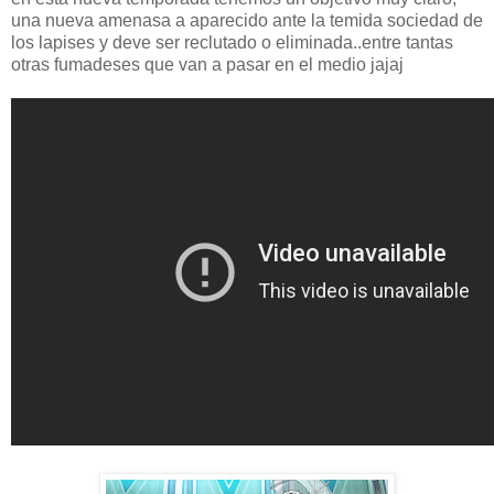
una nueva amenasa a aparecido ante la temida sociedad de
los lapises y deve ser reclutado o eliminada..entre tantas
otras fumadeses que van a pasar en el medio jajaj