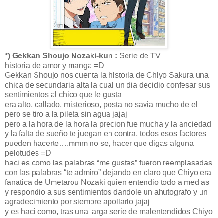
*) Gekkan Shoujo Nozaki-kun :
Serie de TV
historia de amor y manga =D
Gekkan Shoujo nos cuenta la historia de Chiyo Sakura una
chica de secundaria alta la cual un dia decidio confesar sus
sentimientos al chico que le gusta
era alto, callado, misterioso, posta no savia mucho de el
pero se tiro a la pileta sin agua jajaj
pero a la hora de la hora la precion fue mucha y la anciedad
y la falta de sueño te juegan en contra, todos esos factores
pueden hacerte….mmm no se, hacer que digas alguna
pelotudes =D
haci es como las palabras “me gustas” fueron reemplasadas
con las palabras “te admiro” dejando en claro que Chiyo era
fanatica de Umetarou Nozaki quien entendio todo a medias
y respondio a sus sentimientos dandole un ahutografo y un
agradecimiento por siempre apollarlo jajaj
y es haci como, tras una larga serie de malentendidos Chiyo