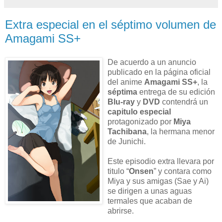
Extra especial en el séptimo volumen de
Amagami SS+
De acuerdo a un anuncio
publicado en la página oficial
del anime
Amagami SS+
, la
séptima
entrega de su edición
Blu-ray
y
DVD
contendrá un
capitulo especial
protagonizado por
Miya
Tachibana
, la hermana menor
de Junichi.
Este episodio extra llevara por
titulo “
Onsen
” y contara como
Miya y sus amigas (Sae y Ai)
se dirigen a unas aguas
termales que acaban de
abrirse.