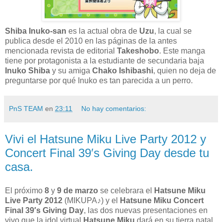
Shiba Inuko-san
es la actual obra de
Uzu
, la cual se
publica desde el 2010 en las páginas de la antes
mencionada revista de editorial
Takeshobo
. Este manga
tiene por protagonista a la estudiante de secundaria baja
Inuko Shiba
y su amiga
Chako Ishibashi
, quien no deja de
preguntarse por qué Inuko es tan parecida a un perro.
PnS TEAM
en
23:11
No hay comentarios:
Vivi el Hatsune Miku Live Party 2012 y
Concert Final 39′s Giving Day desde tu
casa.
El próximo
8
y
9 de marzo
se celebrara el
Hatsune Miku
Live Party 2012
(MIKUPA♪) y el
Hatsune Miku Concert
Final 39′s Giving Day
, las dos nuevas presentaciones en
vivo que la idol virtual
Hatsune Miku
dará en su tierra natal.