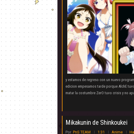
y estamos de regreso con un nuevo programa
edicion empesamos tarde porque AlchE tuvo
matar la costumbre ZerO tuvo crisis y no ap
Mikakunin de Shinkoukei
Por
PnS TEAM
1:31
Anime
Ha