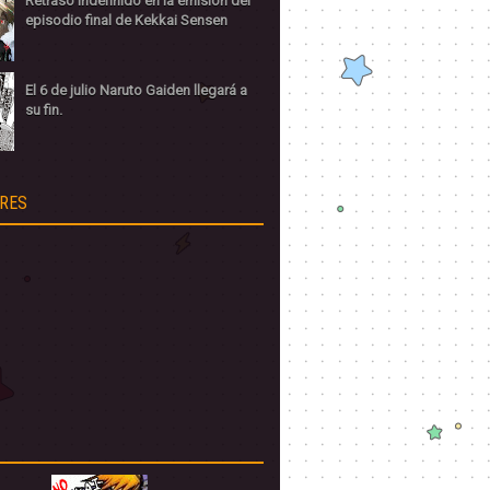
Retraso indefinido en la emisión del
episodio final de Kekkai Sensen
El 6 de julio Naruto Gaiden llegará a
su fin.
RES