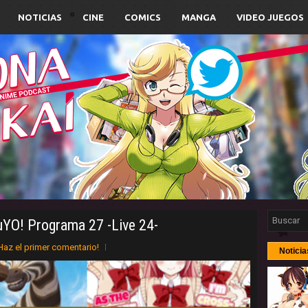
NOTICIAS
CINE
COMICS
MANGA
VIDEO JUEGOS
uYO! Programa 27 -Live 24-
Haz el primer comentario!
Noticia