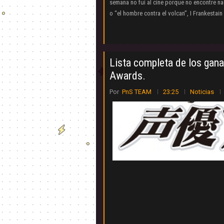
semana no fui al cine porque no encontre n
o “el hombre contra el volcan”, I Frankestain 
Lista completa de los gana
Awards.
Por
PnS TEAM
23:25
Noticias