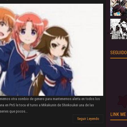
SEGUIDO
tenemos otra combio de genero para mantenernos alerta en todos los
na en PnS le toca el turno a Mikakunin de Shinkoukei una de las
 series que pocos...
LINK ME
Seguir Leyendo