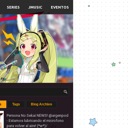
SERIES
JMUSIC
EVENTOS
s
Tags
Blog Archivo
Persona No Sekai NEWS! @argenpod
- Estamos lubricando el microfono
para volver al aire! (*w*)/