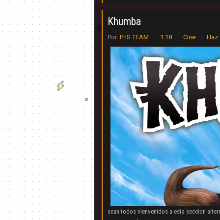
Khumba
Por
PnS TEAM
1:18
Cine
Haz 
sean todos vienvenidos a esta seccion alter