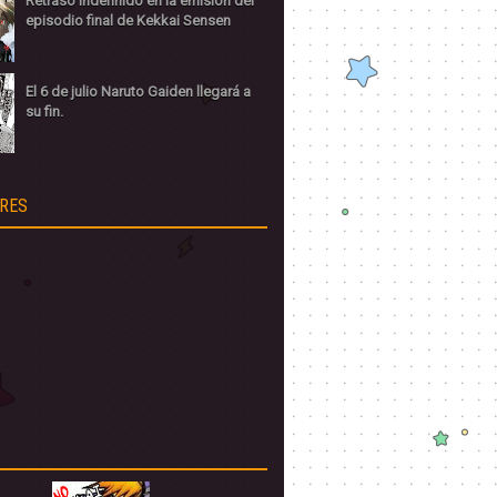
Retraso indefinido en la emisión del
episodio final de Kekkai Sensen
El 6 de julio Naruto Gaiden llegará a
su fin.
RES