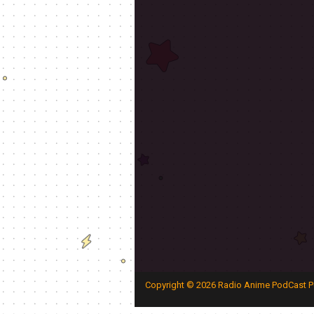
Copyright ©
2026
Radio Anime PodCast P