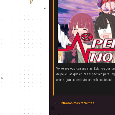
Volvemos otra semana más. Esta vez con un 
de películas que cruzan el pacífico para lle
anime. ¿Quien destruirá antes la sociedad...
← Entradas más recientes