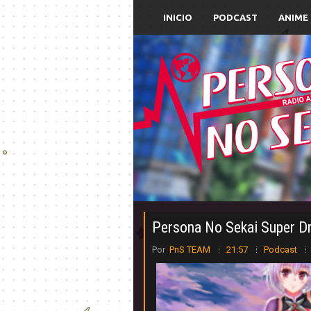
INICIO
PODCAST
ANIME
Persona No Sekai Super D
Por
PnS TEAM
21:57
Podcast