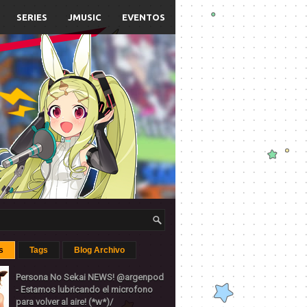
SERIES
JMUSIC
EVENTOS
s
Tags
Blog Archivo
Persona No Sekai NEWS! @argenpod
- Estamos lubricando el microfono
para volver al aire! (*w*)/