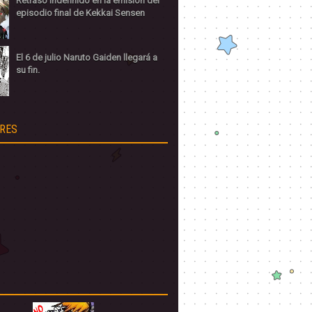
Retraso indefinido en la emisión del
episodio final de Kekkai Sensen
El 6 de julio Naruto Gaiden llegará a
su fin.
RES