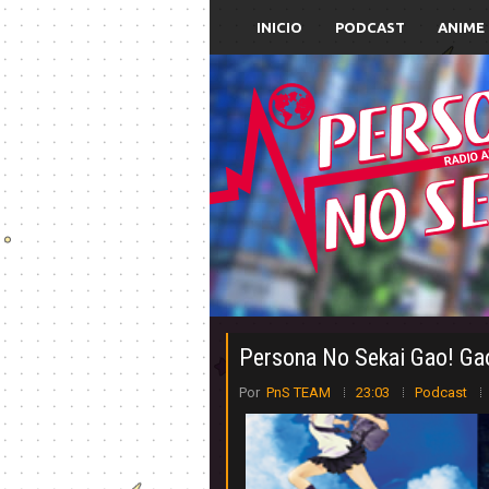
INICIO
PODCAST
ANIME
Persona No Sekai Gao! Ga
Por
PnS TEAM
23:03
Podcast