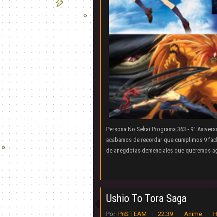
Persona No Sekai Programa 363 - 9° Anivers
acabamos de recordar que cumplimos 9 fackin
de anegdotas demenciales que queremos agr
Ushio To Tora Saga
Por
PnS TEAM
22:39
Anime
H