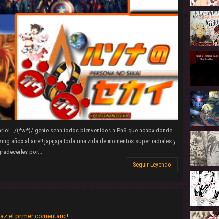
ario! - /(*w*)/ gente sean todos bienvenidos a PnS que acaba donde
g años al aire!! jajajaja toda una vida de momentos super radiales y
adecerles por...
Seguir Leyendo
az el primer comentario!