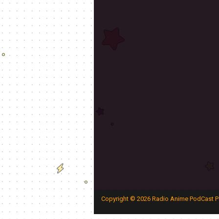
Copyright ©
2026
Radio Anime PodCast P