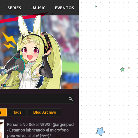
SERIES
JMUSIC
EVENTOS
s
Tags
Blog Archivo
Persona No Sekai NEWS! @argenpod
- Estamos lubricando el microfono
para volver al aire! (*w*)/