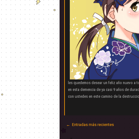
les quedemos desear un feliz año nuevo a 
en esta demencia de ya casi 9 años de dura
con ustedes en este camino de la destruccio
← Entradas más recientes