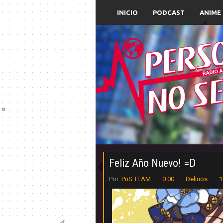
INICIO
PODCAST
ANIME
Feliz Año Nuevo! =D
Por
PnS TEAM
0:00
Delirios
1