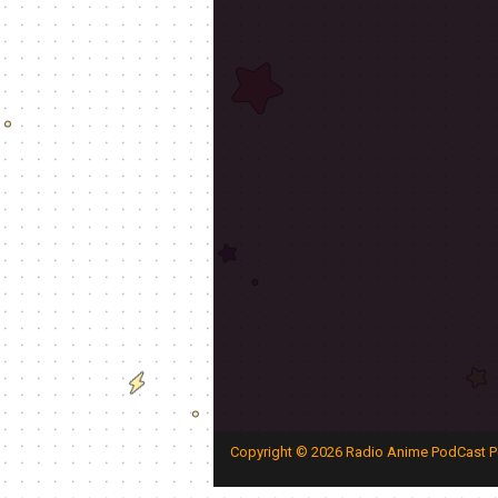
Copyright ©
2026
Radio Anime PodCast P