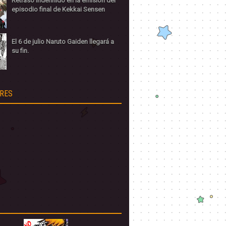
Retraso indefinido en la emisión del
episodio final de Kekkai Sensen
El 6 de julio Naruto Gaiden llegará a
su fin.
RES