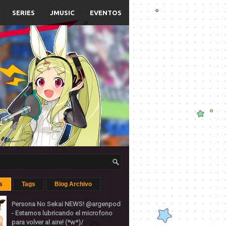
SERIES
JMUSIC
EVENTOS
s
Tags
Blog Archivo
Persona No Sekai NEWS! @argenpod
- Estamos lubricando el microfono
para volver al aire! (*w*)/