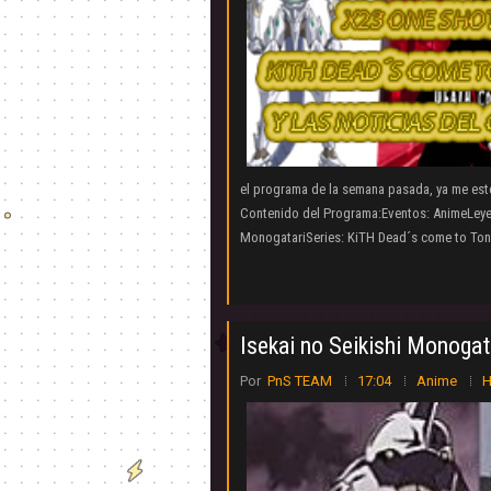
el programa de la semana pasada, ya me est
Contenido del Programa:Eventos: AnimeLeyen
MonogatariSeries: KiTH Dead´s come to Tonw
Isekai no Seikishi Monogat
Por
PnS TEAM
17:04
Anime
H