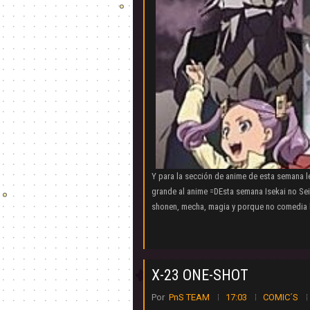
Y para la sección de anime de esta semana l
grande al anime =DEsta semana Isekai no Se
shonen, mecha, magia y porque no comedia lo
X-23 ONE-SHOT
Por
PnS TEAM
17:03
COMIC´S