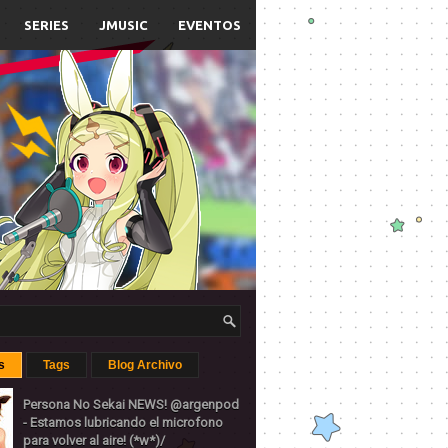
SERIES
JMUSIC
EVENTOS
s
Tags
Blog Archivo
Persona No Sekai NEWS! @argenpod
- Estamos lubricando el microfono
para volver al aire! (*w*)/