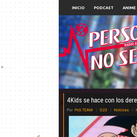
INICIO
PODCAST
ANIME
4Kids se hace con los dere
Por
PnS TEAM
0:23
Noticias