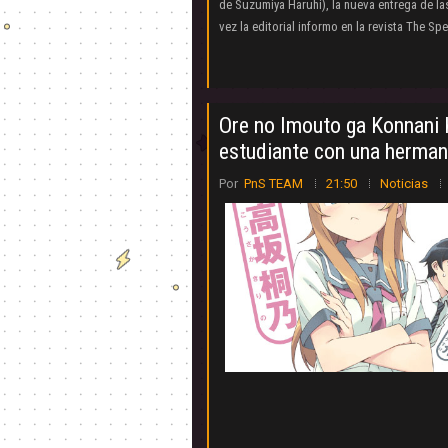
de Suzumiya Haruhi), la nueva entrega de la
vez la editorial informo en la revista The Spe
Ore no Imouto ga Konnani 
estudiante con una hermana
Por
PnS TEAM
21:50
Noticias