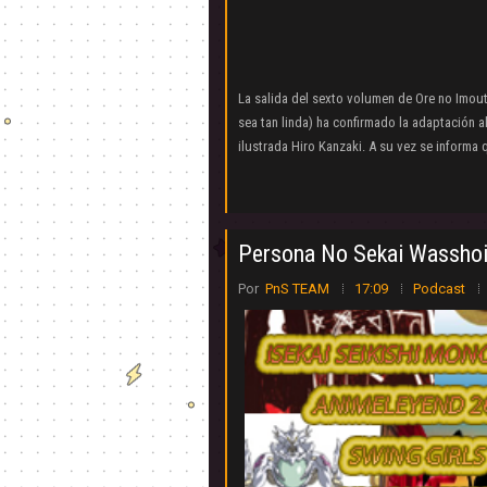
La salida del sexto volumen de Ore no Imo
sea tan linda) ha confirmado la adaptación a
ilustrada Hiro Kanzaki. A su vez se informa q
Persona No Sekai Wasshoi
Por
PnS TEAM
17:09
Podcast