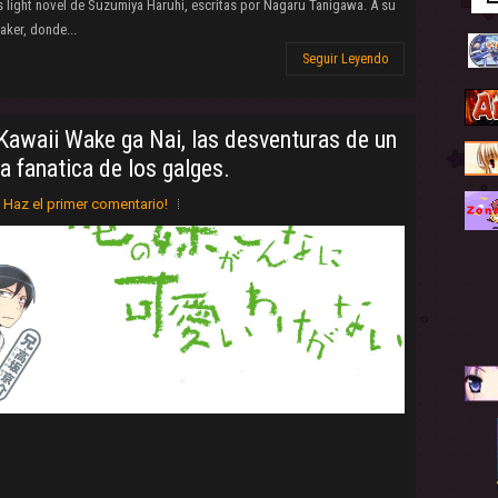
s light novel de Suzumiya Haruhi, escritas por Nagaru Tanigawa. A su
aker, donde...
Seguir Leyendo
Kawaii Wake ga Nai, las desventuras de un
 fanatica de los galges.
Haz el primer comentario!