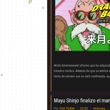
4Kids Entertainment informo que ha adquirido
Estados Unidos. Además de que se emitirá e
fecha de estreno aun no está confirmada, au
Mayu Shinjo finalizo el m
Por
PnS TEAM
23:30
Noticias