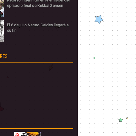
Retraso indefinido en la emisión del
episodio final de Kekkai Sensen
El 6 de julio Naruto Gaiden llegará a
su fin.
RES