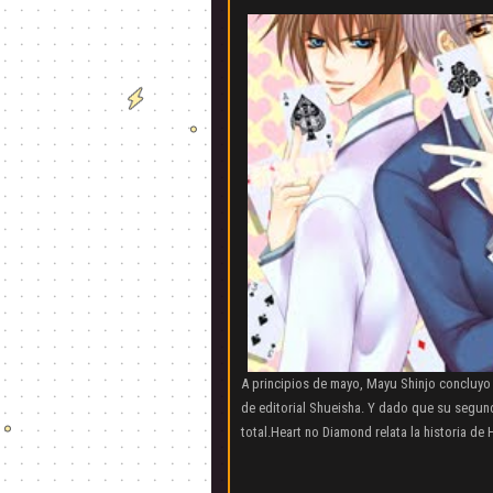
A principios de mayo, Mayu Shinjo concluyo
de editorial Shueisha. Y dado que su segun
total.Heart no Diamond relata la historia de 