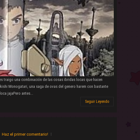
es traigo una combinación de las cosas ibridas locas que hacen
ikishi Monogatari, una saga de ovas del genero harem con bastante
ca jajaPero antes...
Seguir Leyendo
Haz el primer comentario!