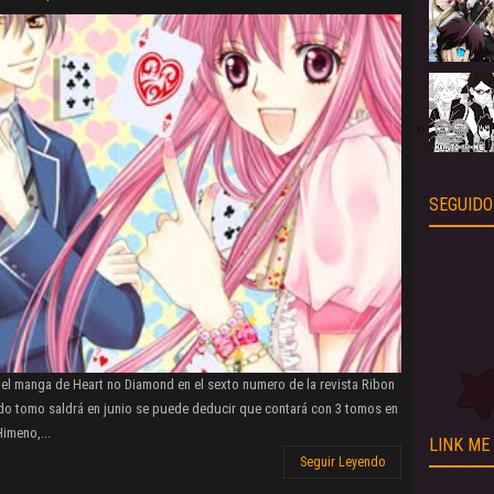
SEGUIDO
 el manga de Heart no Diamond en el sexto numero de la revista Ribon
do tomo saldrá en junio se puede deducir que contará con 3 tomos en
Himeno,...
LINK ME
Seguir Leyendo