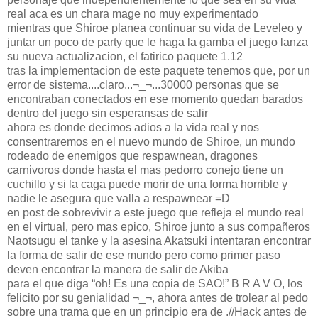
real aca es un chara mage no muy experimentado
mientras que Shiroe planea continuar su vida de Leveleo y
juntar un poco de party que le haga la gamba el juego lanza
su nueva actualizacion, el fatirico paquete 1.12
tras la implementacion de este paquete tenemos que, por un
error de sistema....claro...¬_¬...30000 personas que se
encontraban conectados en ese momento quedan barados
dentro del juego sin esperansas de salir
ahora es donde decimos adios a la vida real y nos
consentraremos en el nuevo mundo de Shiroe, un mundo
rodeado de enemigos que respawnean, dragones
carnivoros donde hasta el mas pedorro conejo tiene un
cuchillo y si la caga puede morir de una forma horrible y
nadie le asegura que valla a respawnear =D
en post de sobrevivir a este juego que refleja el mundo real
en el virtual, pero mas epico, Shiroe junto a sus compañeros
Naotsugu el tanke y la asesina Akatsuki intentaran encontrar
la forma de salir de ese mundo pero como primer paso
deven encontrar la manera de salir de Akiba
para el que diga “oh! Es una copia de SAO!” B R A V O, los
felicito por su genialidad ¬_¬, ahora antes de trolear al pedo
sobre una trama que en un principio era de .//Hack antes de