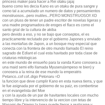
princess maker para hacer a Rei otaku jajaj
bueno como les decia Kano es un otaku de pura sangre y
como tal a acumulado un numero de datos y pensamientos
monstruosos...pero inutiles...PERO MONSTRUOSO!! XD
con un pluss de tener un padre escritor de novelas ligeras y
una madre programadora de eroges el flaco es como el
santo grial de la cultura de akiba
pero devido a eso, y no se bajo que conseptos, el es
practicamente reclutado por el gobierno Japones y enviado
a las montañas de Japon, a un bosque muy especial que
conecta con la frontera de otro mundo llamado El reino
sagrado de Edlant el cual esta havitado por toda clase de
criaturas mitologicas
en este mundo de ensueño para la vanda Kano conosera a
una maid semi elfo llamada Myuseru(empeso re bien) y
conosera a la reina de ese mundo la emperatris
Petanco..cof cof..digo Petonaru =D
la funcion que deve cumplir Kano en esta nueva tierra, y que
le fue asignada por el gobierno de su paiz, es combertirse
en el evangelista del Moe
y con la ayuda de un par de havitantes locales con mucho
tiempo libre y la intervencio de la vercion con tetas de
Manami de Oriemo la tarea puede llegar a realisarse y