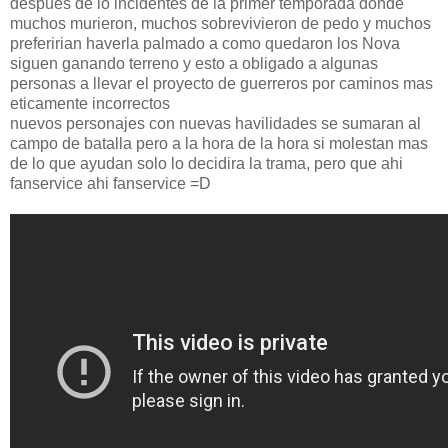
despues de lo incidentes de la primer temporada donde
muchos murieron, muchos sobrevivieron de pedo y muchos
preferirian haverla palmado a como quedaron los Nova
siguen ganando terreno y esto a obligado a algunas
personas a llevar el proyecto de guerreros por caminos mas
eticamente incorrectos
nuevos personajes con nuevas havilidades se sumaran al
campo de batalla pero a la hora de la hora si molestan mas
de lo que ayudan solo lo decidira la trama, pero que ahi
fanservice ahi fanservice =D