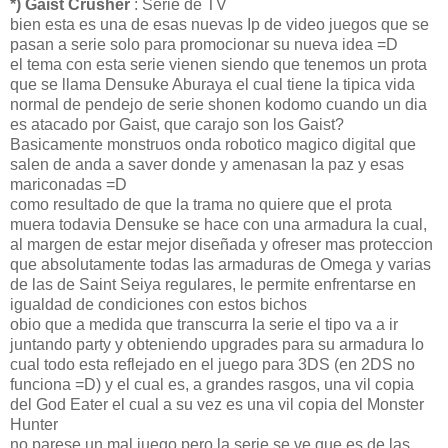
*) Gaist Crusher
: Serie de TV
bien esta es una de esas nuevas Ip de video juegos que se
pasan a serie solo para promocionar su nueva idea =D
el tema con esta serie vienen siendo que tenemos un prota
que se llama Densuke Aburaya el cual tiene la tipica vida
normal de pendejo de serie shonen kodomo cuando un dia
es atacado por Gaist, que carajo son los Gaist?
Basicamente monstruos onda robotico magico digital que
salen de anda a saver donde y amenasan la paz y esas
mariconadas =D
como resultado de que la trama no quiere que el prota
muera todavia Densuke se hace con una armadura la cual,
al margen de estar mejor diseñada y ofreser mas proteccion
que absolutamente todas las armaduras de Omega y varias
de las de Saint Seiya regulares, le permite enfrentarse en
igualdad de condiciones con estos bichos
obio que a medida que transcurra la serie el tipo va a ir
juntando party y obteniendo upgrades para su armadura lo
cual todo esta reflejado en el juego para 3DS (en 2DS no
funciona =D) y el cual es, a grandes rasgos, una vil copia
del God Eater el cual a su vez es una vil copia del Monster
Hunter
no parese un mal juego pero la serie se ve que es de las