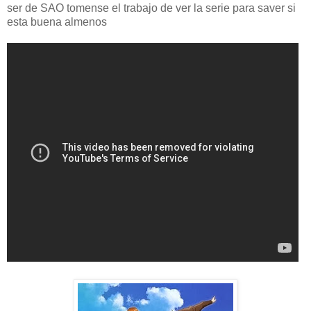
ser de SAO tomense el trabajo de ver la serie para saver si
esta buena almenos