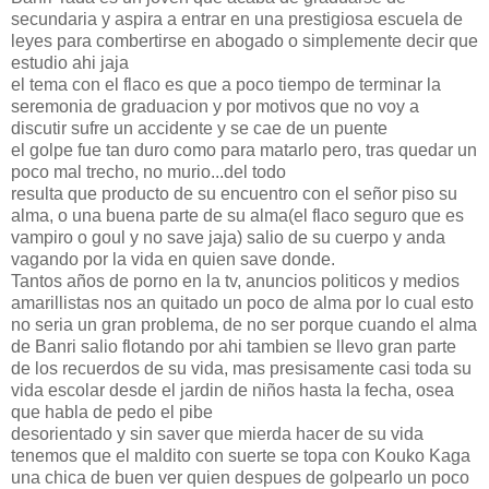
secundaria y aspira a entrar en una prestigiosa escuela de
leyes para combertirse en abogado o simplemente decir que
estudio ahi jaja
el tema con el flaco es que a poco tiempo de terminar la
seremonia de graduacion y por motivos que no voy a
discutir sufre un accidente y se cae de un puente
el golpe fue tan duro como para matarlo pero, tras quedar un
poco mal trecho, no murio...del todo
resulta que producto de su encuentro con el señor piso su
alma, o una buena parte de su alma(el flaco seguro que es
vampiro o goul y no save jaja) salio de su cuerpo y anda
vagando por la vida en quien save donde.
Tantos años de porno en la tv, anuncios politicos y medios
amarillistas nos an quitado un poco de alma por lo cual esto
no seria un gran problema, de no ser porque cuando el alma
de Banri salio flotando por ahi tambien se llevo gran parte
de los recuerdos de su vida, mas presisamente casi toda su
vida escolar desde el jardin de niños hasta la fecha, osea
que habla de pedo el pibe
desorientado y sin saver que mierda hacer de su vida
tenemos que el maldito con suerte se topa con Kouko Kaga
una chica de buen ver quien despues de golpearlo un poco