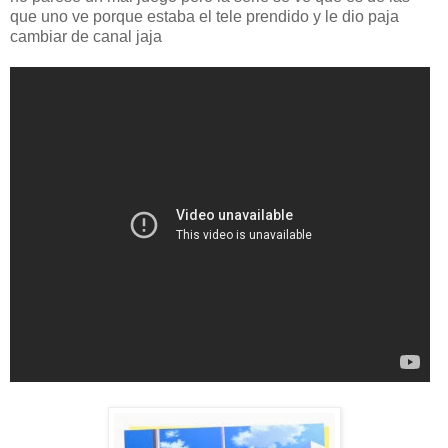
que uno ve porque estaba el tele prendido y le dio paja
cambiar de canal jaja