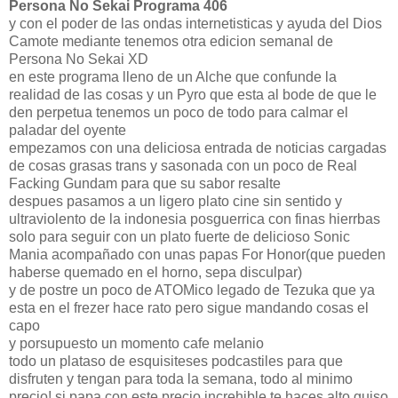
Persona No Sekai Programa 406
y con el poder de las ondas internetisticas y ayuda del Dios
Camote mediante tenemos otra edicion semanal de
Persona No Sekai XD
en este programa lleno de un Alche que confunde la
realidad de las cosas y un Pyro que esta al bode de que le
den perpetua tenemos un poco de todo para calmar el
paladar del oyente
empezamos con una deliciosa entrada de noticias cargadas
de cosas grasas trans y sasonada con un poco de Real
Facking Gundam para que su sabor resalte
despues pasamos a un ligero plato cine sin sentido y
ultraviolento de la indonesia posguerrica con finas hierrbas
solo para seguir con un plato fuerte de delicioso Sonic
Mania acompañado con unas papas For Honor(que pueden
haberse quemado en el horno, sepa disculpar)
y de postre un poco de ATOMico legado de Tezuka que ya
esta en el frezer hace rato pero sigue mandando cosas el
capo
y porsupuesto un momento cafe melanio
todo un plataso de esquisiteses podcastiles para que
disfruten y tengan para toda la semana, todo al minimo
precio! si papa con este precio increhible te haces alto guiso