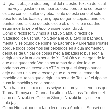
Un gran trabajo e idea original del maestro Tezuka del cual
ni me voy a gastar en nombar su obra porque no conoserlo
es casi como insultarlo y obiamente de esta serie el solo
puso todas las bases y un grupo de gente copada unio los
puntos pero la idea de todo es de el, dificil crear cuadno
estas muerto pero el tipo lo sigue logrando XD
Como director lo tuvimos a Tatsuo Satou director de
Nadesico, de Uschuu no Stellvia el cual tuvo su patinada
mental y se ocupo de Rinne no Lagrange y Moeratsu Pirates
porque todos podemos ser pelotudos en algun momento y
despues de un par de cosas media tapadas lo pusieron a
dirigir esto y la nueva serie de Yu Ghi Oh y al margen de lo
que esta quedando Vrains por temas de guion lo que
podemos ver en exeso en ATOM es que el tiempo nunca
dejo de ser un buen director y que aun con la tremenda
mochila de “tenes que dirigir una serie de Tezuka” el tipo se
puso la mochila y se la banco
Para hablar un poco de los seiyus del proyecto tenemos que
Tenma Tomoya en Clannad o alto en Macross Frontier o el
capo de Nozaki en Gekkan Shoujo Nozaki kun y se le re
nota jajaj
Como Hiroshi por otro lado tenemos a Apolo en Sousei no