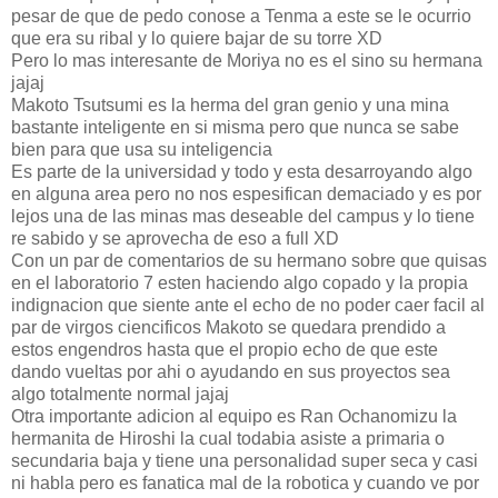
pesar de que de pedo conose a Tenma a este se le ocurrio
que era su ribal y lo quiere bajar de su torre XD
Pero lo mas interesante de Moriya no es el sino su hermana
jajaj
Makoto Tsutsumi es la herma del gran genio y una mina
bastante inteligente en si misma pero que nunca se sabe
bien para que usa su inteligencia
Es parte de la universidad y todo y esta desarroyando algo
en alguna area pero no nos espesifican demaciado y es por
lejos una de las minas mas deseable del campus y lo tiene
re sabido y se aprovecha de eso a full XD
Con un par de comentarios de su hermano sobre que quisas
en el laboratorio 7 esten haciendo algo copado y la propia
indignacion que siente ante el echo de no poder caer facil al
par de virgos ciencificos Makoto se quedara prendido a
estos engendros hasta que el propio echo de que este
dando vueltas por ahi o ayudando en sus proyectos sea
algo totalmente normal jajaj
Otra importante adicion al equipo es Ran Ochanomizu la
hermanita de Hiroshi la cual todabia asiste a primaria o
secundaria baja y tiene una personalidad super seca y casi
ni habla pero es fanatica mal de la robotica y cuando ve por