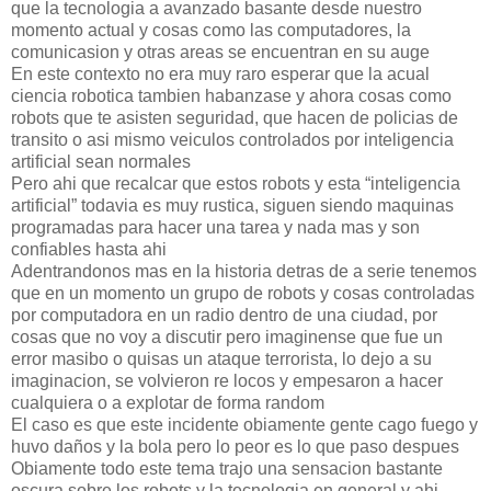
que la tecnologia a avanzado basante desde nuestro
momento actual y cosas como las computadores, la
comunicasion y otras areas se encuentran en su auge
En este contexto no era muy raro esperar que la acual
ciencia robotica tambien habanzase y ahora cosas como
robots que te asisten seguridad, que hacen de policias de
transito o asi mismo veiculos controlados por inteligencia
artificial sean normales
Pero ahi que recalcar que estos robots y esta “inteligencia
artificial” todavia es muy rustica, siguen siendo maquinas
programadas para hacer una tarea y nada mas y son
confiables hasta ahi
Adentrandonos mas en la historia detras de a serie tenemos
que en un momento un grupo de robots y cosas controladas
por computadora en un radio dentro de una ciudad, por
cosas que no voy a discutir pero imaginense que fue un
error masibo o quisas un ataque terrorista, lo dejo a su
imaginacion, se volvieron re locos y empesaron a hacer
cualquiera o a explotar de forma random
El caso es que este incidente obiamente gente cago fuego y
huvo daños y la bola pero lo peor es lo que paso despues
Obiamente todo este tema trajo una sensacion bastante
oscura sobre los robots y la tecnologia en general y ahi