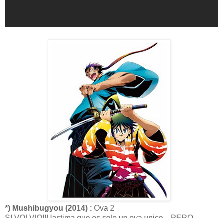
*) Mushibugyou (2014) :
Ova 2
SI VOLVIO!!! lastima que es solo un ova unico ...PERO