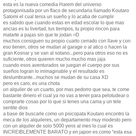
esta es la nueva comedia Harem del universo
protagonisada por un flaco de secundaria llamado Koutaro
Satomi el cual tenia un sueño y lo acaba de cumplir
es sabido que cuando estas en edad escolar lo que mas
ancias es tu livertad, tus tiempos, tu propio rincon para
matarte a pajas sin que te jodan =D
muchos consiguen su propio cuarto cerrado con llave y con
eso tienen, otros se mudan al garage o al atico o hacen la
gran Kosnar y se van al sotano...pero para otros eso no es
suficiente, otros quieren mucho mucho mas jaja
cuando esos aventurados se juegan el cuerpo por sus
sueños logran lo inimaginable y el resultado es
deslumbrante...muchos se mudan de su casa XD
pero es caro, es una chota
un alquiler de un cuarto, por mas pedorro que sea, te come
bastante dinero el cual ya no vas a tener para pelotudear o
comprarte cosas por lo que si tenes una cama y un tele
sentite dios
a base de buscarle como un psicopata Koutaro encontro la
meca de los alquileres, un departamento muy modesto pero
con un alquiler de solo 5000 yens al mes lo cual es
INCREIBLEMENTE BARATO y en japon es como “esta esa