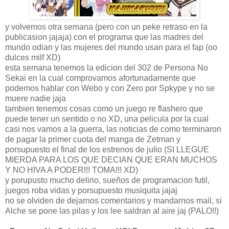
y volvemos otra semana (pero con un peke retraso en la
publicasion jajaja) con el programa que las madres del
mundo odian y las mujeres del mundo usan para el fap (oo
dulces milf XD)
esta semana tenemos la edicion del 302 de Persona No
Sekai en la cual comprovamos afortunadamente que
podemos hablar con Webo y con Zero por Spkype y no se
muere nadie jaja
tambien tenemos cosas como un juego re flashero que
puede tener un sentido o no XD, una pelicula por la cual
casi nos vamos a la guerra, las noticias de como terminaron
de pagar la primer cuota del manga de Zetman y
porsupuesto el final de los estrenos de julio (SI LLEGUE
MIERDA PARA LOS QUE DECIAN QUE ERAN MUCHOS
Y NO HIVA A PODER!!! TOMA!!! XD)
y porupusto mucho delirio, sueños de programacion futil,
juegos roba vidas y porsupuesto musiquita jajaj
no se olviden de dejarnos comentarios y mandarnos mail, si
Alche se pone las pilas y los lee saldran al aire jaj (PALO!!)