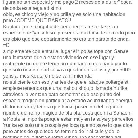
figura no tan especial y me pago 2 meses de alquiler” osea
de onda esta regaladisimo
obio, es chico y viejo y no brilla y es solo una habitacion
pero JODEME QUE BARATO!!
Koutaro con su orgullo de pertenecer a esa clase tan
especial que “ya la hiso” prosede a mudarse te comodo pero
era obio que ese departamente no era tan barato de onda
=D
simplemente con entrar al lugar el tipo se topa con Sanae
una fantasma que a estado viviendo en ese lugar y
realmente no quiere tener un compañero de cuarto por lo
que solo una entidad se va a quedar en la casa y por 5000
yens al mes Koutaro no se va ni mienrda
no suficiente con eso y antes de que el ataque poltergeist
empiese tenemos que una mahou shoujo llamada Yurika
atraviesa la ventana para comentar que ese punto del
espacio magico en particular a estado acumulando energia
de forma rara y tendra que tomar posecion del lugar en
nombre del reino magico de bla bla, cosa que ni a Sanae ni
a Kouta le importa porque estan muy en la suya y para ellos
Yurika es solo una cossplayer loca que no save lo que dice
pero antes de que todo se termine de ir al culo y de lo
profundo de la tierra suerge Kiriha una sacerdotisa del