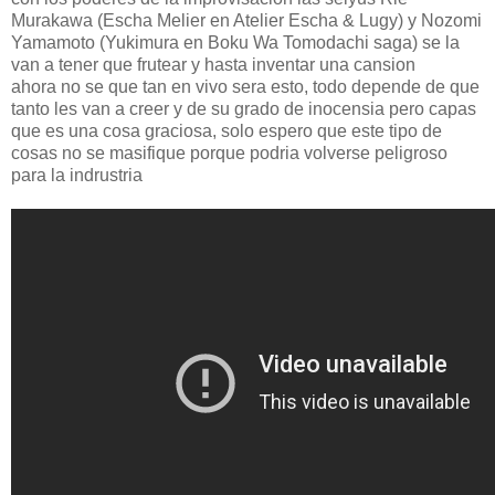
Murakawa (Escha Melier en Atelier Escha & Lugy) y Nozomi
Yamamoto (Yukimura en Boku Wa Tomodachi saga) se la
van a tener que frutear y hasta inventar una cansion
ahora no se que tan en vivo sera esto, todo depende de que
tanto les van a creer y de su grado de inocensia pero capas
que es una cosa graciosa, solo espero que este tipo de
cosas no se masifique porque podria volverse peligroso
para la indrustria