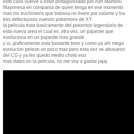
este caso vuelve a estar protagonisado por Ash Mamoru
Mayonesa en compania de quien tenga en ese momento
mas los truchimons que todavia no livero por salame y los
tres defectuosos nuevos pokemons de XY
la pelicula trata basicamente del pokemon legendario de
esta nueva area el cual es, otra vez, un pajarote que
evoluciona en un pajarote mas grande
y si, graficamente esta bastante bien y como ya ahi mega
evolucion pelean un poco mas pero esta vez se abusaron
del CG y ya les quedo medio choto eso
mas datos en la pelicula, no me voy a gastar jajaj