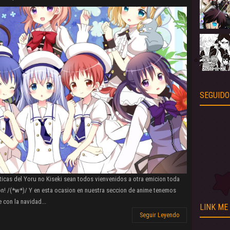
SEGUIDO
icas del Yoru no Kiseki sean todos vienvenidos a otra emicion toda
n! /(*w*)/ Y en esta ocasion en nuestra seccion de anime tenemos
 con la navidad...
LINK ME
Seguir Leyendo