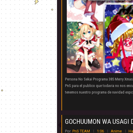
Persona No Sekai Programa 385 Merry Xmass
PnS para el publico que todavia no nos encu
tenemos nuestro programa de navidad espcial
GOCHUUMON WA USAGI D
Por
PnS TEAM
1:06
Anime
Ha