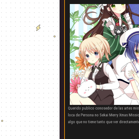
Querido publico conosedor de las artes mist
loca de Persona no Sekai Merry Xmas Missio
algo que no tiene tanto que ver directamente