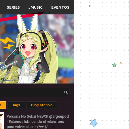
SERIES
JMUSIC
EVENTOS
s
Tags
Blog Archivo
Persona No Sekai NEWS! @argenpod
- Estamos lubricando el microfono
para volver al aire! (*w*)/