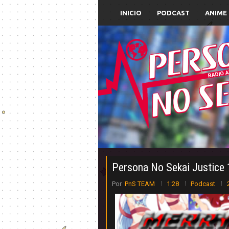
INICIO
PODCAST
ANIME
Persona No Sekai Justice
Por
PnS TEAM
1:28
Podcast