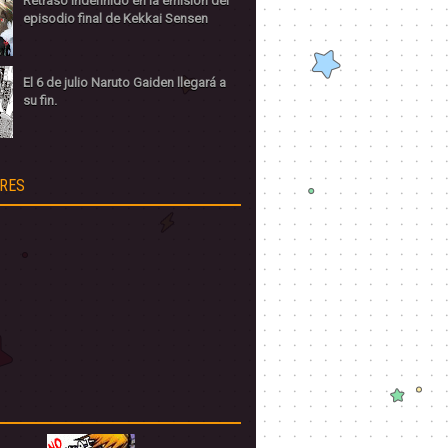
Retraso indefinido en la emisión del
episodio final de Kekkai Sensen
El 6 de julio Naruto Gaiden llegará a
su fin.
RES