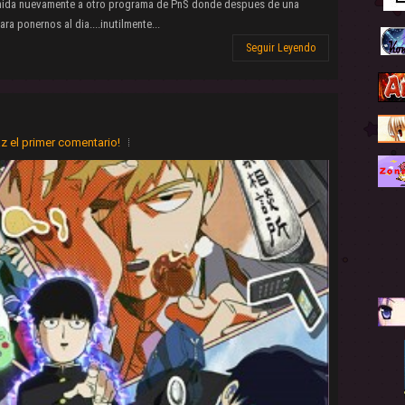
venida nuevamente a otro programa de PnS donde despues de una
a ponernos al dia....inutilmente...
Seguir Leyendo
z el primer comentario!