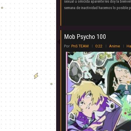
sexual u omicida aparente les doy la bien
semana de inactividad hacemos lo posible par
Mob Psycho 100
Por
PnS TEAM
0:22
Anime
Ha