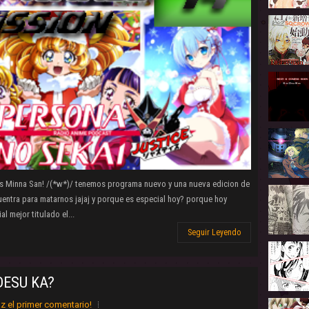
 Minna San! /(*w*)/ tenemos programa nuevo y una nueva edicion de
entra para matarnos jajaj y porque es especial hoy? porque hoy
 mejor titulado el...
Seguir Leyendo
ESU KA?
z el primer comentario!