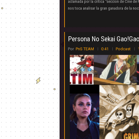
aclamada por la critica “seccion de Cine d
nos toca analisar la gran ganadora de la noc
Persona No Sekai Gao!Gao
Por
PnS TEAM
0:41
Podcast