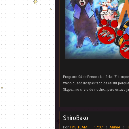
Programa 04 de Persona No Sekai 7° tempora
Webo quedo incapasitado de asistir porque 
Skype....no sirvio de mucho....pero estuvo j
ShiroBako
Por
PnS TEAM
17:07
Anime
H