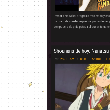
Persona No Sekai programa trecientos y chon
un poco de nuestra expiacion por no haver 
compuesto de piña patada shounen tambien 
Shounens de hoy: Nanatsu n
Por
PnS TEAM
0:08
Anime
Ha