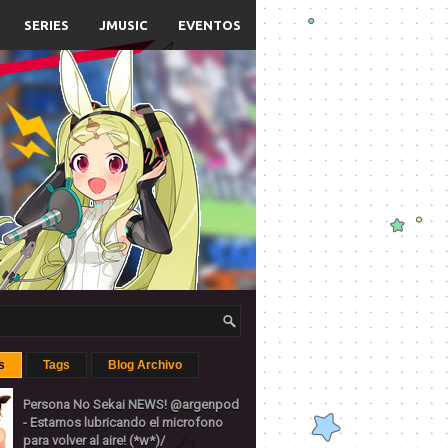
SERIES
JMUSIC
EVENTOS
s
Tags
Blog Archivo
Persona No Sekai NEWS! @argenpod
- Estamos lubricando el microfono
para volver al aire! (*w*)/