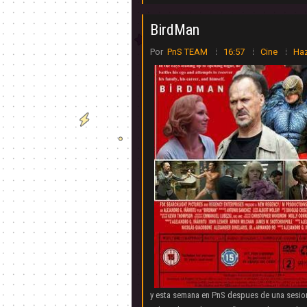
BirdMan
Por
PnS TEAM
16:57
Cine
Haz
y esta semana en PnS despues de una sesion