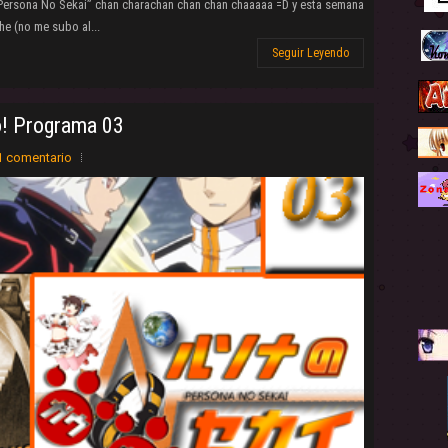
e Persona No Sekai” chan charachan chan chan chaaaaa =D y esta semana
he (no me subo al...
Seguir Leyendo
! Programa 03
1 comentario