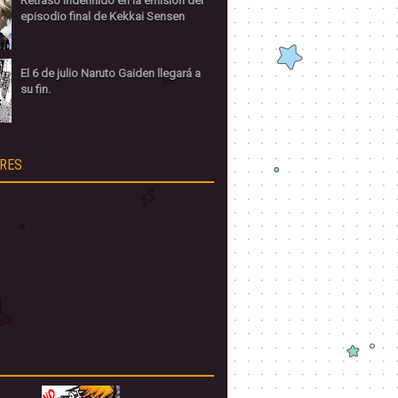
Retraso indefinido en la emisión del
episodio final de Kekkai Sensen
El 6 de julio Naruto Gaiden llegará a
su fin.
RES