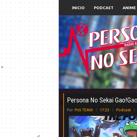
INICIO
PODCAST
ANIME
Persona No Sekai Gao!Gao
Por
PnS TEAM
17:23
Podcast