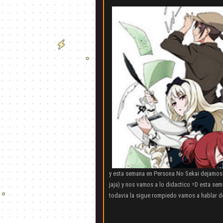
y esta semana en Persona No Sekai dejamos 
jaja) y nos vamos a lo didactico =D esta s
todavia la sigue rompiedo vamos a hablar de