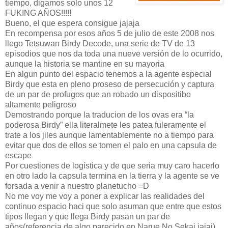
tiempo, digamos solo unos 12
FUKING AÑOS!!!!!
Bueno, el que espera consigue jajaja
En recompensa por esos años 5 de julio de este 2008 nos
llego Tetsuwan Birdy Decode, una serie de TV de 13
episodios que nos da toda una nueve versión de lo ocurrido,
aunque la historia se mantine en su mayoria
En algun punto del espacio tenemos a la agente especial
Birdy que esta en pleno proseso de persecución y captura
de un par de profugos que an robado un dispositibo
altamente peligroso
Demostrando porque la traducion de los ovas era “la
poderosa Birdy” ella literalmete les patea fuleramente el
trate a los jiles aunque lamentablemente no a tiempo para
evitar que dos de ellos se tomen el palo en una capsula de
escape
Por cuestiones de logística y de que seria muy caro hacerlo
en otro lado la capsula termina en la tierra y la agente se ve
forsada a venir a nuestro planetucho =D
No me voy me voy a poner a explicar las realidades del
continuo espacio haci que solo asuman que entre que estos
tipos llegan y que llega Birdy pasan un par de
años(referencia de algo parecido en Narue No Sekai jajaj)