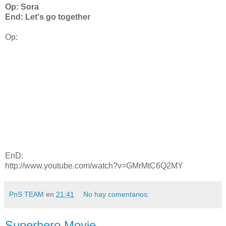
Op: Sora
End: Let's go together
Op:
EnD:
http://www.youtube.com/watch?v=GMrMtC6Q2MY
PnS TEAM
en
21:41
No hay comentarios:
Superhero Movie