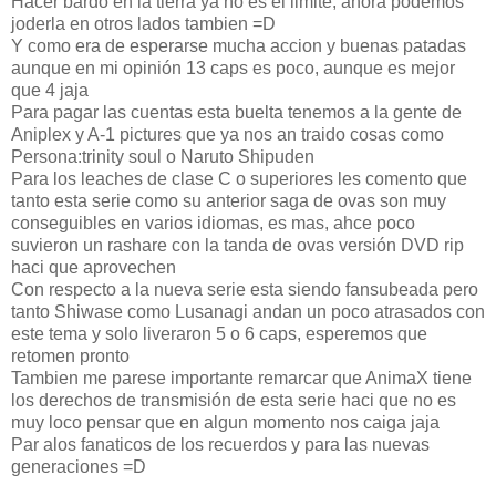
Hacer bardo en la tierra ya no es el limite, ahora podemos
joderla en otros lados tambien =D
Y como era de esperarse mucha accion y buenas patadas
aunque en mi opinión 13 caps es poco, aunque es mejor
que 4 jaja
Para pagar las cuentas esta buelta tenemos a la gente de
Aniplex y A-1 pictures que ya nos an traido cosas como
Persona:trinity soul o Naruto Shipuden
Para los leaches de clase C o superiores les comento que
tanto esta serie como su anterior saga de ovas son muy
conseguibles en varios idiomas, es mas, ahce poco
suvieron un rashare con la tanda de ovas versión DVD rip
haci que aprovechen
Con respecto a la nueva serie esta siendo fansubeada pero
tanto Shiwase como Lusanagi andan un poco atrasados con
este tema y solo liveraron 5 o 6 caps, esperemos que
retomen pronto
Tambien me parese importante remarcar que AnimaX tiene
los derechos de transmisión de esta serie haci que no es
muy loco pensar que en algun momento nos caiga jaja
Par alos fanaticos de los recuerdos y para las nuevas
generaciones =D