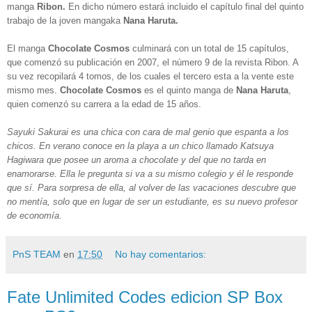
manga
Ribon.
En dicho número estará incluido el capítulo final del quinto
trabajo de la joven mangaka
Nana Haruta.
El manga
Chocolate Cosmos
culminará con un total de 15
capítulos,
que comenzó su publicación en 2007, el número 9 de la revista Ribon. A
su vez recopilará 4 tomos, de los cuales el tercero esta a la vente este
mismo mes.
Chocolate Cosmos
es el quinto manga de
Nana Haruta
,
quien comenzó su carrera a la edad de 15 años.
Sayuki Sakurai es una chica con cara de mal genio que espanta a los
chicos. En verano conoce en la playa a un chico llamado Katsuya
Hagiwara que posee
un aroma a chocolate y del que no tarda en
enamorarse. Ella le pregunta si va a su mismo colegio y él le responde
que sí. Para sorpresa de ella, al volver de las vacaciones descubre que
no mentía, solo que en lugar de ser un
estudiante, es su nuevo profesor
de economía.
PnS TEAM
en
17:50
No hay comentarios:
Fate Unlimited Codes edicion SP Box