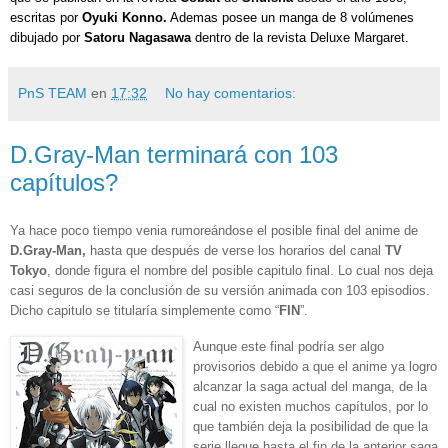
escritas por
Oyuki Konno.
Ademas posee un manga de 8 volúmenes
dibujado por
Satoru Nagasawa
dentro de la revista Deluxe Margaret.
PnS TEAM
en
17:32
No hay comentarios:
D.Gray-Man terminará con 103
capítulos?
Ya hace poco tiempo venia rumoreándose el posible final del anime de
D.Gray-Man,
hasta que después de verse los horarios del canal
TV
Tokyo
, donde figura el nombre del posible capitulo final. Lo cual nos deja
casi seguros de la conclusión de su versión animada con 103 episodios.
Dicho capitulo se titularía simplemente como “
FIN
”.
Aunque este final podría ser algo
provisorios debido a que el anime ya logro
alcanzar la saga actual del manga, de la
cual no existen muchos capítulos, por lo
que también deja la posibilidad de que la
serie llegue hasta el fin de la anterior saga