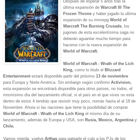
Después de esperar 5 años tras la
última expansión de
Warcraft III The
Frozen Throne
y haber jugado la ultima
expansión de su mmorpg
World of
Warcraft The Burning Crusade
, los
jugones de esta excelentísima saga no
deberán aguantar mucho tiempo para
hacerse con la nueva expansión de
World of Warcraft.
World of Warcraft - Wrath of the Lich
King,
como lo titulo el
Blizzard
Entertainment
estará disponible partir del próximo
13 de noviembre
para Europa y Norte América. Sin embargo según confirmo
Activision,
esta expansión se encontrará disponible para otros países, no todos, el
mismísimo día del lanzamiento oficial; si el país en el que vives no esta
dentro de estos 4 tendrás que resistir muy poco, nomás hasta el
al 18 de
Noviembre. Ahora si las naciones que tiene la posibilidad de comprar
World of Warcraft - Wrath of the Lich King
el mismo día de su
lanzamiento, además de
Europa y USA, son
Rusia,
Mexico, Argentina
y
Chile.
Vamos mierda, vuelve
Arthas
para patearle el culo a los PJs de los