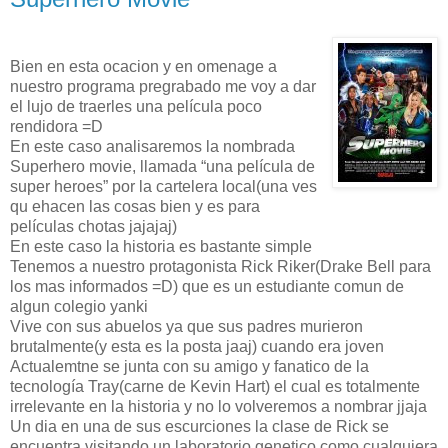
Bien en esta ocacion y en omenage a
nuestro programa pregrabado me voy a dar
el lujo de traerles una película poco
rendidora =D
En este caso analisaremos la nombrada
Superhero movie, llamada “una película de
super heroes” por la cartelera local(una ves
qu ehacen las cosas bien y es para
películas chotas jajajaj)
En este caso la historia es bastante simple
Tenemos a nuestro protagonista Rick Riker(Drake Bell para
los mas informados =D) que es un estudiante comun de
algun colegio yanki
Vive con sus abuelos ya que sus padres murieron
brutalmente(y esta es la posta jaaj) cuando era joven
Actualemtne se junta con su amigo y fanatico de la
tecnología Tray(carne de Kevin Hart) el cual es totalmente
irrelevante en la historia y no lo volveremos a nombrar jjaja
Un dia en una de sus escurciones la clase de Rick se
encuentra visitando un laboratorio genetico como cualquiera