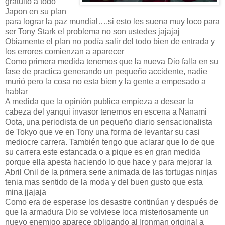
gratuito a todo
Japon en su plan
para lograr la paz mundial….si esto les suena muy loco para
ser Tony Stark el problema no son ustedes jajajaj
Obiamente el plan no podía salir del todo bien de entrada y
los errores comienzan a aparecer
Como primera medida tenemos que la nueva Dio falla en su
fase de practica generando un pequeño accidente, nadie
murió pero la cosa no esta bien y la gente a empesado a
hablar
A medida que la opinión publica empieza a desear la
cabeza del yanqui invasor tenemos en escena a Nanami
Oota, una periodista de un pequeño diario sensacionalista
de Tokyo que ve en Tony una forma de levantar su casi
mediocre carrera. También tengo que aclarar que lo de que
su carrera este estancada o a pique es en gran medida
porque ella apesta haciendo lo que hace y para mejorar la
Abril Onil de la primera serie animada de las tortugas ninjas
tenia mas sentido de la moda y del buen gusto que esta
mina jjajaja
Como era de esperase los desastre continúan y después de
que la armadura Dio se volviese loca misteriosamente un
nuevo enemigo aparece obligando al Ironman original a