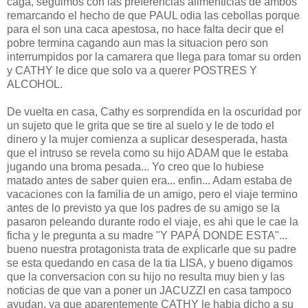
caga, seguimos con las preferencias alimenticias de ambos
remarcando el hecho de que PAUL odia las cebollas porque
para el son una caca apestosa, no hace falta decir que el
pobre termina cagando aun mas la situacion pero son
interrumpidos por la camarera que llega para tomar su orden
y CATHY le dice que solo va a querer POSTRES Y
ALCOHOL.
De vuelta en casa, Cathy es sorprendida en la oscuridad por
un sujeto que le grita que se tire al suelo y le de todo el
dinero y la mujer comienza a suplicar desesperada, hasta
que el intruso se revela como su hijo ADAM que le estaba
jugando una broma pesada... Yo creo que lo hubiese
matado antes de saber quien era... enfin... Adam estaba de
vacaciones con la familia de un amigo, pero el viaje termino
antes de lo previsto ya que los padres de su amigo se la
pasaron peleando durante rodo el viaje, es ahi que le cae la
ficha y le pregunta a su madre "Y PAPÁ DONDE ESTA"...
bueno nuestra protagonista trata de explicarle que su padre
se esta quedando en casa de la tia LISA, y bueno digamos
que la conversacion con su hijo no resulta muy bien y las
noticias de que van a poner un JACUZZI en casa tampoco
ayudan, ya que aparentemente CATHY le habia dicho a su