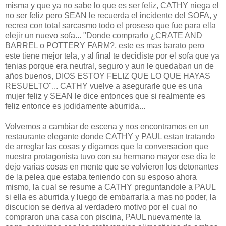
misma y que ya no sabe lo que es ser feliz, CATHY niega el
no ser feliz pero SEAN le recuerda el incidente del SOFA, y
recrea con total sarcasmo todo el proseso que fue para ella
elejir un nuevo sofa... "Donde comprarlo ¿CRATE AND
BARREL o POTTERY FARM?, este es mas barato pero
este tiene mejor tela, y al final te decidiste por el sofa que ya
tenias porque era neutral, seguro y aun le quedaban un de
años buenos, DIOS ESTOY FELIZ QUE LO QUE HAYAS
RESUELTO"... CATHY vuelve a asegurarle que es una
mujer feliz y SEAN le dice entonces que si realmente es
feliz entonce es jodidamente aburrida...
Volvemos a cambiar de escena y nos encontramos en un
restaurante elegante donde CATHY y PAUL estan tratando
de arreglar las cosas y digamos que la conversacion que
nuestra protagonista tuvo con su hermano mayor ese dia le
dejo varias cosas en mente que se volvieron los detonantes
de la pelea que estaba teniendo con su esposo ahora
mismo, la cual se resume a CATHY preguntandole a PAUL
si ella es aburrida y luego de embarrarla a mas no poder, la
discucion se deriva al verdadero motivo por el cual no
compraron una casa con piscina, PAUL nuevamente la