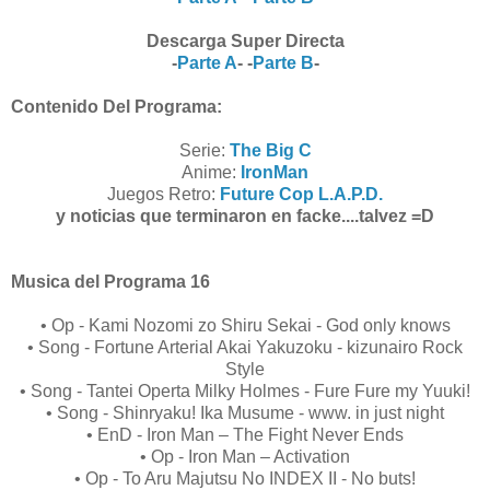
Descarga Super Directa
-
Parte A
- -
Parte B
-
Contenido Del Programa:
Serie:
The Big C
Anime:
IronMan
Juegos Retro:
Future Cop L.A.P.D.
y noticias que terminaron en facke....talvez =D
Musica del Programa 16
• Op - Kami Nozomi zo Shiru Sekai - God only knows
• Song - Fortune Arterial Akai Yakuzoku - kizunairo Rock
Style
• Song - Tantei Operta Milky Holmes - Fure Fure my Yuuki!
• Song - Shinryaku! Ika Musume - www. in just night
• EnD - Iron Man – The Fight Never Ends
• Op - Iron Man – Activation
• Op - To Aru Majutsu No INDEX II - No buts!