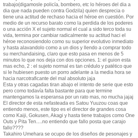
trabajo(digamosle policía, bombero, etc lo héroes del dia a
dia que nada pueden contra Godzila) quien desprecia o
tiene una actitud de rechaso hacia el héroe en cuestión. Por
medio de un recurso barato como la perdida de los poderes
o una acción X el sujeto normal el cual a sido terco toda su
vida, termina por cambiar radicalmente su actitud haci el
héroe reconosiendolo como su superior evolutivo inmediato
y hasta alavandolo como a un dios y llendo a comprar todo
su merchandaising, claro que esto pasa en menos de 5
minutos lo que nos deja con dos opciones. 1: el guion esta
mas echo, 2 : el sujeto normal es tan crédulo y patético que
si le hubiesen puesto un porro adelante a la media hora se
hacia narcotraficante del mal absoluto jaja
Esta y otras cagadas tiran abajo el intento de serie que esto
pero como todavía falta bastante para que termine
mantengamos la esperansa por un rato mas, no mucha jajaj
El director de esta nefasteada es Satou Yuuzou coas que
entiendo menos, este tipo es el director de grandes cosa
como Kaiji, Gokusen, Akagi y hasta tiene trabajos como One
Outs y Pita Ten….no entiendo que fallo posta que carajo
fallo????
Takahiro Umehara se ocupo de los diseños de pesonajes y