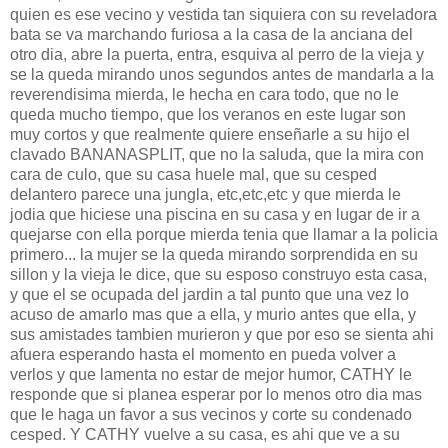
quien es ese vecino y vestida tan siquiera con su reveladora
bata se va marchando furiosa a la casa de la anciana del
otro dia, abre la puerta, entra, esquiva al perro de la vieja y
se la queda mirando unos segundos antes de mandarla a la
reverendisima mierda, le hecha en cara todo, que no le
queda mucho tiempo, que los veranos en este lugar son
muy cortos y que realmente quiere enseñarle a su hijo el
clavado BANANASPLIT, que no la saluda, que la mira con
cara de culo, que su casa huele mal, que su cesped
delantero parece una jungla, etc,etc,etc y que mierda le
jodia que hiciese una piscina en su casa y en lugar de ir a
quejarse con ella porque mierda tenia que llamar a la policia
primero... la mujer se la queda mirando sorprendida en su
sillon y la vieja le dice, que su esposo construyo esta casa,
y que el se ocupada del jardin a tal punto que una vez lo
acuso de amarlo mas que a ella, y murio antes que ella, y
sus amistades tambien murieron y que por eso se sienta ahi
afuera esperando hasta el momento en pueda volver a
verlos y que lamenta no estar de mejor humor, CATHY le
responde que si planea esperar por lo menos otro dia mas
que le haga un favor a sus vecinos y corte su condenado
cesped. Y CATHY vuelve a su casa, es ahi que ve a su