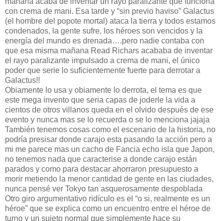
mañana acaba de inventar un rayo paralizante que funciona
con crema de mani. Esa tarde y “sin previo haviso” Galactus
(el hombre del popote mortal) ataca la tierra y todos estamos
condenados, la gente sufre, los héroes son vencidos y la
energía del mundo es drenada….pero nadie contaba con
que esa misma mañana Read Richars acababa de inventar
el rayo paralizante impulsado a crema de mani, el único
poder que serie lo suficientemente fuerte para derrotar a
Galactus!!
Obiamente lo usa y obiamente lo derrota, el tema es que
este mega invento que seria capas de joderle la vida a
cientos de otros villanos queda en el olvido después de ese
evento y nunca mas se lo recuerda o se lo menciona jajaja
También tenemos cosas como el escenario de la historia, no
podría presisar donde carajo esta pasando la acción pero a
mi me parece mas un cacho de Fancia echo isla que Japon,
no tenemos nada que caracterise a donde carajo están
parados y como para destacar ahorraron presupuesto a
morir metiendo la menor cantidad de gente en las ciudades,
nunca pensé ver Tokyo tan asquerosamente despoblada
Otro giro argumentativo ridículo es el “o si, realmente es un
héroe” que se explica como un encuentro entre el héroe de
turno y un sujeto normal que simplemente hace su