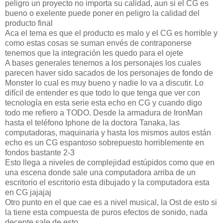
peligro un proyecto no importa su calidad, aun si el CG es
bueno o exelente puede poner en peligro la calidad del
producto final
Aca el tema es que el producto es malo y el CG es horrible y
como estas cosas se suman envés de contraponerse
tenemos que la integración les quedo para el ojete
A bases generales tenemos a los personajes los cuales
parecen haver sido sacados de los personajes de fondo de
Monster lo cual es muy bueno y nadie lo va a discutir. Lo
difícil de entender es que todo lo que tenga que ver con
tecnología en esta serie esta echo en CG y cuando digo
todo me refiero a TODO. Desde la armadura de IronMan
hasta el teléfono Iphone de la doctora Tanaka, las
computadoras, maquinaria y hasta los mismos autos están
echo es un CG espantoso sobrepuesto horriblemente en
fondos bastante 2-3
Esto llega a niveles de complejidad estúpidos como que en
una escena donde sale una computadora arriba de un
escritorio el escritorio esta dibujado y la computadora esta
en CG jajajaj
Otro punto en el que cae es a nivel musical, la Ost de esto si
la tiene esta compuesta de puros efectos de sonido, nada
decente sale de esto