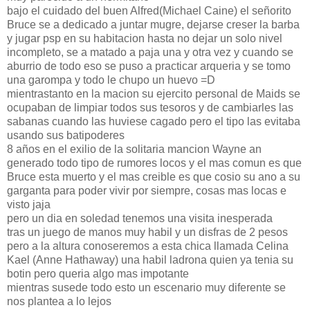
bajo el cuidado del buen Alfred(Michael Caine) el señorito
Bruce se a dedicado a juntar mugre, dejarse creser la barba
y jugar psp en su habitacion hasta no dejar un solo nivel
incompleto, se a matado a paja una y otra vez y cuando se
aburrio de todo eso se puso a practicar arqueria y se tomo
una garompa y todo le chupo un huevo =D
mientrastanto en la macion su ejercito personal de Maids se
ocupaban de limpiar todos sus tesoros y de cambiarles las
sabanas cuando las huviese cagado pero el tipo las evitaba
usando sus batipoderes
8 años en el exilio de la solitaria mancion Wayne an
generado todo tipo de rumores locos y el mas comun es que
Bruce esta muerto y el mas creible es que cosio su ano a su
garganta para poder vivir por siempre, cosas mas locas e
visto jaja
pero un dia en soledad tenemos una visita inesperada
tras un juego de manos muy habil y un disfras de 2 pesos
pero a la altura conoseremos a esta chica llamada Celina
Kael (Anne Hathaway) una habil ladrona quien ya tenia su
botin pero queria algo mas impotante
mientras susede todo esto un escenario muy diferente se
nos plantea a lo lejos