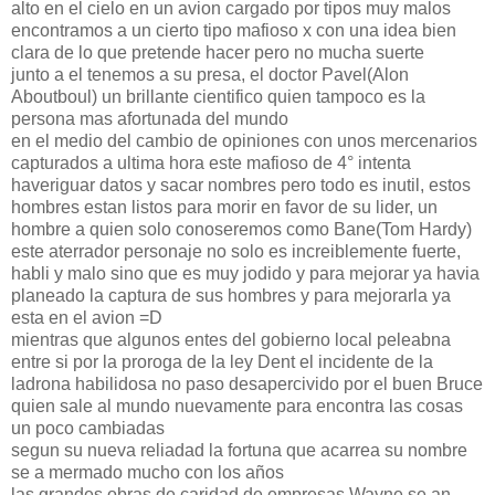
alto en el cielo en un avion cargado por tipos muy malos
encontramos a un cierto tipo mafioso x con una idea bien
clara de lo que pretende hacer pero no mucha suerte
junto a el tenemos a su presa, el doctor Pavel(Alon
Aboutboul) un brillante cientifico quien tampoco es la
persona mas afortunada del mundo
en el medio del cambio de opiniones con unos mercenarios
capturados a ultima hora este mafioso de 4° intenta
haveriguar datos y sacar nombres pero todo es inutil, estos
hombres estan listos para morir en favor de su lider, un
hombre a quien solo conoseremos como Bane(Tom Hardy)
este aterrador personaje no solo es increiblemente fuerte,
habli y malo sino que es muy jodido y para mejorar ya havia
planeado la captura de sus hombres y para mejorarla ya
esta en el avion =D
mientras que algunos entes del gobierno local peleabna
entre si por la proroga de la ley Dent el incidente de la
ladrona habilidosa no paso desapercivido por el buen Bruce
quien sale al mundo nuevamente para encontra las cosas
un poco cambiadas
segun su nueva reliadad la fortuna que acarrea su nombre
se a mermado mucho con los años
las grandes obras de caridad de empresas Wayne se an