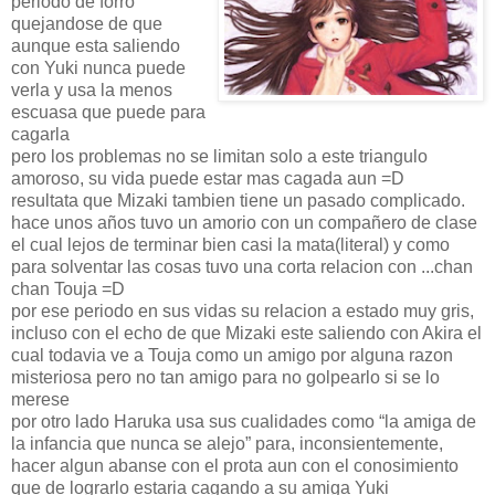
periodo de forro
quejandose de que
aunque esta saliendo
con Yuki nunca puede
verla y usa la menos
escuasa que puede para
cagarla
pero los problemas no se limitan solo a este triangulo
amoroso, su vida puede estar mas cagada aun =D
resultata que Mizaki tambien tiene un pasado complicado.
hace unos años tuvo un amorio con un compañero de clase
el cual lejos de terminar bien casi la mata(literal) y como
para solventar las cosas tuvo una corta relacion con ...chan
chan Touja =D
por ese periodo en sus vidas su relacion a estado muy gris,
incluso con el echo de que Mizaki este saliendo con Akira el
cual todavia ve a Touja como un amigo por alguna razon
misteriosa pero no tan amigo para no golpearlo si se lo
merese
por otro lado Haruka usa sus cualidades como “la amiga de
la infancia que nunca se alejo” para, inconsientemente,
hacer algun abanse con el prota aun con el conosimiento
que de lograrlo estaria cagando a su amiga Yuki