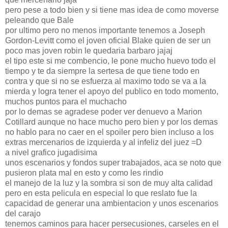
pero pese a todo bien y si tiene mas idea de como moverse
peleando que Bale
por ultimo pero no menos importante tenemos a Joseph
Gordon-Levitt como el joven oficial Blake quien de ser un
poco mas joven robin le quedaria barbaro jajaj
el tipo este si me combencio, le pone mucho huevo todo el
tiempo y te da siempre la sertesa de que tiene todo en
contra y que si no se esfuerza al maximo todo se va a la
mierda y logra tener el apoyo del publico en todo momento,
muchos puntos para el muchacho
por lo demas se agradese poder ver denuevo a Marion
Cotillard aunque no hace mucho pero bien y por los demas
no hablo para no caer en el spoiler pero bien incluso a los
extras mercenarios de izquierda y al infeliz del juez =D
a nivel grafico jugadisima
unos escenarios y fondos super trabajados, aca se noto que
pusieron plata mal en esto y como les rindio
el manejo de la luz y la sombra si son de muy alta calidad
pero en esta pelicula en especial lo que reslato fue la
capacidad de generar una ambientacion y unos escenarios
del carajo
tenemos caminos para hacer persecusiones, carseles en el