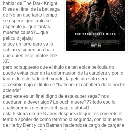
hablar de The Dark Knight
Rises el final de la batisaga
de Nolan que tanto tiempo
se espero, que tanto se
especulo y...que tantas
muertes causo?....que
peliculo jajajaj
si soy un forro pero ya lo
sabian y siguen aca haci
que quien es el malo? eh?
XD
pero porsupuesto que el titulo de tan epica pelicula no
puede evitar caer en la deformacion de la cartelera y por lo
tanto, de este lado del mundo, la pelicula solo sera
accesible bajo el titulo de “Batman: el caballero de la noche
aciende”
pero este es un final digno de esta super saga? nos
quedaron a dever algo? Lelouch muere??? todo eso lo
analisaremos despues del magico plot =D
esta historia ocurre 8 años despues de que les comente el
terrible spoiler de como termino la segunda, con la muerte
de Harby Dent y con Batman haciendose cargo de cargar el