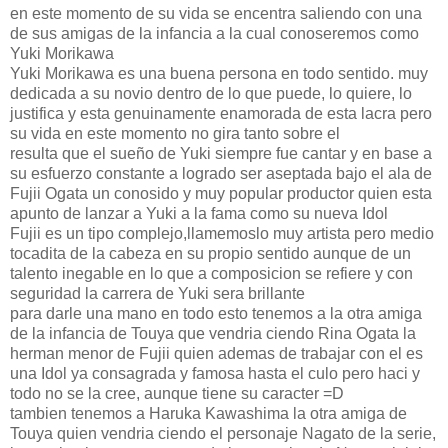
en este momento de su vida se encentra saliendo con una
de sus amigas de la infancia a la cual conoseremos como
Yuki Morikawa
Yuki Morikawa es una buena persona en todo sentido. muy
dedicada a su novio dentro de lo que puede, lo quiere, lo
justifica y esta genuinamente enamorada de esta lacra pero
su vida en este momento no gira tanto sobre el
resulta que el sueño de Yuki siempre fue cantar y en base a
su esfuerzo constante a logrado ser aseptada bajo el ala de
Fujii Ogata un conosido y muy popular productor quien esta
apunto de lanzar a Yuki a la fama como su nueva Idol
Fujii es un tipo complejo,llamemoslo muy artista pero medio
tocadita de la cabeza en su propio sentido aunque de un
talento inegable en lo que a composicion se refiere y con
seguridad la carrera de Yuki sera brillante
para darle una mano en todo esto tenemos a la otra amiga
de la infancia de Touya que vendria ciendo Rina Ogata la
herman menor de Fujii quien ademas de trabajar con el es
una Idol ya consagrada y famosa hasta el culo pero haci y
todo no se la cree, aunque tiene su caracter =D
tambien tenemos a Haruka Kawashima la otra amiga de
Touya quien vendria ciendo el personaje Nagato de la serie,