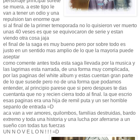
personaje principal sorete
se muera. a este tipo le
van a tener un odio y una
repulsion tan enorme que
si al final de la primer temoporada no lo quisieron ver muerto
unas 40 veses es que se equivocaron de serie y estan
viendo otra cosa jaja
el final de la saga es muy bueno pero por sobre todo es
justo en un sentido mas amplio de lo que la mayoria puede
aseptar
como comente antes toda esta saga llevada por la musica y
las lagrimas esta narrada, de una forma muy complicada,
por las paginas del white album y estas cuentan gran parte
de lo que susede pero no de una forma que podamos
entender, al principio parese que si pero despues te das
cuentanta que no y recien cierra todo al final. la que escrio
esas paginas era una hija de remil puta y un ser horrible
sepanlo de entrada =D
aca van a ver amores, quilombos, familias destruidas, bardo
extremo y toda una historia y una lucha por aferrarse a un
sueño con todas tus fuerzas
UN N O V E L O N ! ! ! =D