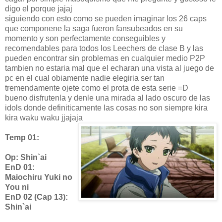
digo el porque jajaj
siguiendo con esto como se pueden imaginar los 26 caps
que componene la saga fueron fansubeados en su
momento y son perfectamente conseguibles y
recomendables para todos los Leechers de clase B y las
pueden encontrar sin problemas en cualquier medio P2P
tambien no estaria mal que el echaran una vista al juego de
pc en el cual obiamente nadie elegiria ser tan
tremendamente ojete como el prota de esta serie =D
bueno disfrutenla y denle una mirada al lado oscuro de las
idols donde definiticamente las cosas no son siempre kira
kira waku waku jjajaja
Temp 01:
Op: Shin`ai
EnD 01:
Maiochiru Yuki no
You ni
EnD 02 (Cap 13):
Shin`ai