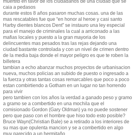
muertito en favor de los ciudadanos de una ciudad que se
caia a pedasos
durante estos 8 años pasaron muchas cosas. una de las
mas rescatables fue que “en honor al heroe y casi santo
Harby dientes blancos Dent” se instauro una ley especial
para el manejo de criminales la cual a arriconado a las
mafias locales y puesto a la gran mayoria de los
delincuentes mas pesados tras las rejas dejando una
ciudad bastante controlada y con un nivel de crimen dentro
de la media baja donde el mayor peligro es que te roben la
billetera
tambian a echo abanzar muchos proyectos de urbanisacion
nueva, muchos policias an subido de puesto o ingresado a
la fuerza y otras tantas cosas remarcables que poco a poco
estan combirtiendo a Gotham en un lugar no tan horrendo
para vivir
pero tambien con los años la verdad a ganado peso y gramo
a gramo se a combertido en una mochila que el
comisionado Gordon (Gary Oldman) ya no puede sostener
pero que paso con el hombre que hiso todo esto posible?
Bruce Wayn(Christian Bale) se a retirado a los interiores de
su mas que opulenta mancion y se a combertido en algo
muy parecido a un hermitaño