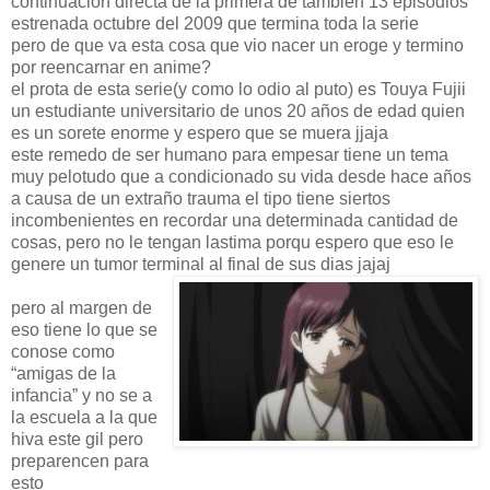
continuacion directa de la primera de tambien 13 episodios
estrenada octubre del 2009 que termina toda la serie
pero de que va esta cosa que vio nacer un eroge y termino
por reencarnar en anime?
el prota de esta serie(y como lo odio al puto) es Touya Fujii
un estudiante universitario de unos 20 años de edad quien
es un sorete enorme y espero que se muera jjaja
este remedo de ser humano para empesar tiene un tema
muy pelotudo que a condicionado su vida desde hace años
a causa de un extraño trauma el tipo tiene siertos
incombenientes en recordar una determinada cantidad de
cosas, pero no le tengan lastima porqu espero que eso le
genere un tumor terminal al final de sus dias jajaj
pero al margen de
eso tiene lo que se
conose como
“amigas de la
infancia” y no se a
la escuela a la que
hiva este gil pero
preparencen para
esto