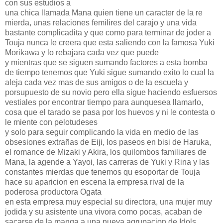
con sus estudios a
una chica llamada Mana quien tiene un caracter de la re
mierda, unas relaciones femilires del carajo y una vida
bastante complicadita y que como para terminar de joder a
Touja nunca le creera que esta saliendo con la famosa Yuki
Morikawa y lo rebajara cada vez que puede
y mientras que se siguen sumando factores a esta bomba
de tiempo tenemos que Yuki sigue sumando exito lo cual la
aleja cada vez mas de sus amigos o de la escuela y
porsupuesto de su novio pero ella sigue haciendo esfuersos
vestiales por encontrar tiempo para aunquesea llamarlo,
cosa que el tarado se pasa por los huevos y ni le contesta o
le miente con pelotudeses
y solo para seguir complicando la vida en medio de las
obsesiones extrañas de Eiji, los paseos en bisi de Haruka,
el romance de Mizaki y Akira, los quilombos familiares de
Mana, la agende a Yayoi, las carreras de Yuki y Rina y las
constantes mierdas que tenemos qu esoportar de Touja
hace su aparicion en escena la empresa rival de la
poderosa productora Ogata
en esta empresa muy especial su directora, una mujer muy
jodida y su asistente una vivora como pocas, acaban de
sacarse de la manga a una nueva agrupacion de Idols