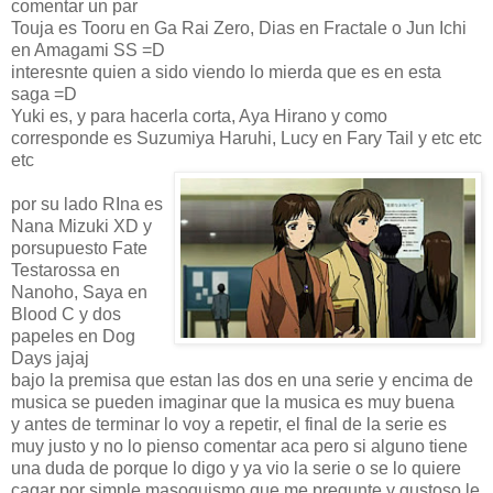
comentar un par
Touja es Tooru en Ga Rai Zero, Dias en Fractale o Jun Ichi
en Amagami SS =D
interesnte quien a sido viendo lo mierda que es en esta
saga =D
Yuki es, y para hacerla corta, Aya Hirano y como
corresponde es Suzumiya Haruhi, Lucy en Fary Tail y etc etc
etc
por su lado RIna es
Nana Mizuki XD y
porsupuesto Fate
Testarossa en
Nanoho, Saya en
Blood C y dos
papeles en Dog
Days jajaj
bajo la premisa que estan las dos en una serie y encima de
musica se pueden imaginar que la musica es muy buena
y antes de terminar lo voy a repetir, el final de la serie es
muy justo y no lo pienso comentar aca pero si alguno tiene
una duda de porque lo digo y ya vio la serie o se lo quiere
cagar por simple masoquismo que me pregunte y gustoso le