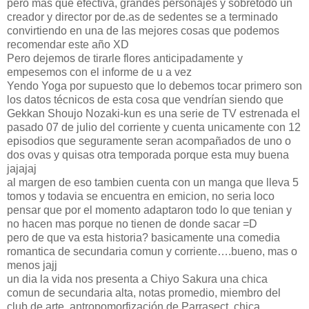
pero mas que efectiva, grandes personajes y sobretodo un
creador y director por de.as de sedentes se a terminado
convirtiendo en una de las mejores cosas que podemos
recomendar este año XD
Pero dejemos de tirarle flores anticipadamente y
empesemos con el informe de u a vez
Yendo Yoga por supuesto que lo debemos tocar primero son
los datos técnicos de esta cosa que vendrían siendo que
Gekkan Shoujo Nozaki-kun es una serie de TV estrenada el
pasado 07 de julio del corriente y cuenta unicamente con 12
episodios que seguramente seran acompañados de uno o
dos ovas y quisas otra temporada porque esta muy buena
jajajaj
al margen de eso tambien cuenta con un manga que lleva 5
tomos y todavia se encuentra en emicion, no seria loco
pensar que por el momento adaptaron todo lo que tenian y
no hacen mas porque no tienen de donde sacar =D
pero de que va esta historia? basicamente una comedia
romantica de secundaria comun y corriente….bueno, mas o
menos jajj
un dia la vida nos presenta a Chiyo Sakura una chica
comun de secundaria alta, notas promedio, miembro del
club de arte, antropomorfización de Parrasect, chica