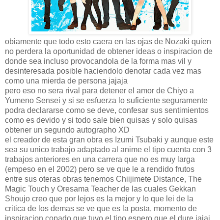
obiamente que todo esto caera en las ojas de Nozaki quien
no perdera la oportunidad de obtener ideas o inspiracion de
donde sea incluso provocandola de la forma mas vil y
desinteresada posible haciendolo denotar cada vez mas
como una mierda de persona jajaja
pero eso no sera rival para detener el amor de Chiyo a
Yumeno Sensei y si se esfuerza lo suficiente seguramente
podra declararse como se deve, confesar sus sentimientos
como es devido y si todo sale bien quisas y solo quisas
obtener un segundo autographo XD
el creador de esta gran obra es Izumi Tsubaki y aunque este
sea su unico trabajo adaptado al anime el tipo cuenta con 3
trabajos anteriores en una carrera que no es muy larga
(empeso en el 2002) pero se ve que le a rendido frutos
entre sus oteras obras tenemos Chiijimete Distance, The
Magic Touch y Oresama Teacher de las cuales Gekkan
Shoujo creo que por lejos es la mejor y lo que lei de la
critica de los demas se ve que es la posta, momento de
inspiracion copado que tuvo el tipo espero que el dure jajaj