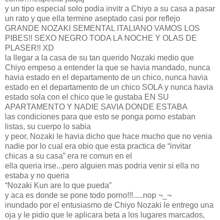
y un tipo especial solo podia invitr a Chiyo a su casa a pasar
un rato y que ella termine aseptado casi por reflejo
GRANDE NOZAKI SEMENTAL ITALIANO VAMOS LOS
PIBES!! SEXO NEGRO TODA LA NOCHE Y OLAS DE
PLASER!! XD
la llegar a la casa de su tan querido Nozaki medio que
Chiyo empeso a entender la que se havia mandado, nunca
havia estado en el departamento de un chico, nunca havia
estado en el departamento de un chico SOLA y nunca havia
estado sola con el chico que le gustaba EN SU
APARTAMENTO Y NADIE SAVIA DONDE ESTABA
las condiciones para que esto se ponga porno estaban
listas, su cuerpo lo sabia
y peor, Nozaki le havia dicho que hace mucho que no venia
nadie por lo cual era obio que esta practica de “invitar
chicas a su casa” era re comun en el
ella queria irse...pero alguien mas podria venir si ella no
estaba y no queria
“Nozaki Kun are lo que pueda”
y aca es donde se pone todo porno!!!.....nop ¬_¬
inundado por el entusiasmo de Chiyo Nozaki le entrego una
oja y le pidio que le aplicara beta a los lugares marcados,