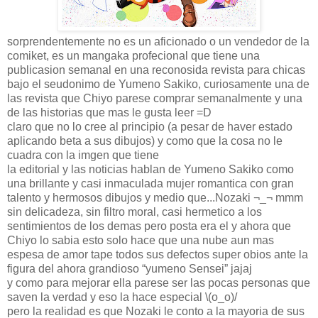
sorprendentemente no es un aficionado o un vendedor de la
comiket, es un mangaka profecional que tiene una
publicasion semanal en una reconosida revista para chicas
bajo el seudonimo de Yumeno Sakiko, curiosamente una de
las revista que Chiyo parese comprar semanalmente y una
de las historias que mas le gusta leer =D
claro que no lo cree al principio (a pesar de haver estado
aplicando beta a sus dibujos) y como que la cosa no le
cuadra con la imgen que tiene
la editorial y las noticias hablan de Yumeno Sakiko como
una brillante y casi inmaculada mujer romantica con gran
talento y hermosos dibujos y medio que...Nozaki ¬_¬ mmm
sin delicadeza, sin filtro moral, casi hermetico a los
sentimientos de los demas pero posta era el y ahora que
Chiyo lo sabia esto solo hace que una nube aun mas
espesa de amor tape todos sus defectos super obios ante la
figura del ahora grandioso “yumeno Sensei” jajaj
y como para mejorar ella parese ser las pocas personas que
saven la verdad y eso la hace especial \(o_o)/
pero la realidad es que Nozaki le conto a la mayoria de sus