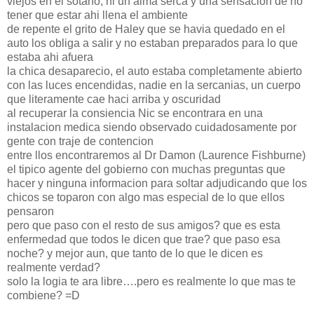
viejos en el sotano, ni un alma serca y una sensacion de no
tener que estar ahi llena el ambiente
de repente el grito de Haley que se havia quedado en el
auto los obliga a salir y no estaban preparados para lo que
estaba ahi afuera
la chica desaparecio, el auto estaba completamente abierto
con las luces encendidas, nadie en la sercanias, un cuerpo
que literamente cae haci arriba y oscuridad
al recuperar la consiencia Nic se encontrara en una
instalacion medica siendo observado cuidadosamente por
gente con traje de contencion
entre llos encontraremos al Dr Damon (Laurence Fishburne)
el tipico agente del gobierno con muchas preguntas que
hacer y ninguna informacion para soltar adjudicando que los
chicos se toparon con algo mas especial de lo que ellos
pensaron
pero que paso con el resto de sus amigos? que es esta
enfermedad que todos le dicen que trae? que paso esa
noche? y mejor aun, que tanto de lo que le dicen es
realmente verdad?
solo la logia te ara libre….pero es realmente lo que mas te
combiene? =D