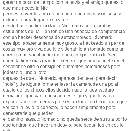
ganar un poco de tiempo con la novia y el amigo que es lo
que mas necesita Nic
pero esta aventura no es una una road movie y un suseso
extraño tendra lugar en su viaje
desde hace un tiempo tanto Nic como Jonah, ambos
estudiantes del MIT an tenido una especia de competencia
con un hacker desconosido autonombrado .::Nomad::.
este tipo, aparentemente muy groso, a hackeado un par de
cosas muy pro y ya que Nic y Jonah lo an tomado como un
enemigo personal an inciado una competencia de “ver
quien la tiene mas grande” mientras que uno se mete en el
servidor de otro o consiguen diferentes pelotudeses para
joderse el uno al otro
depues de que .::Nomad::. aparese denuevo para decir
“hola” y de alguna forma enlasar la camara de una pc al
cuarto de los chicos ellos deciden que la joda ya duro
demacido, que van a buscar a este tipo y que lo van a
exponer ante los medios por ser tan forro, no tiene nada que
ver con la ley o lo correcto, lo hacen simplemente para
demostrarle que pueden
el camino hasta .::Nomad::. no queda serca de su ruta por lo
que tendran que hacer un desvio, pero segun los chicos lo
vale