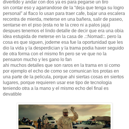
divertido y andar con dos ya es para pegarse un tiro
sin contar eso y agarrandose de la “deja que tenga su logro
personal” al flaco lo usan para traer cafe, bajar una escalera
recontra de mierda, meterse en una bañera, salir de paseo,
sentarse en el piso (esta no te la creo ni a palos jaja)
despues tenemos el lindo detalle de decir que era una obia
idea estupida de meterse en la casa de .::Nomad::. pero la
cosa es que siguen, jodeme esa fue la oportunidad que les
dio la vida y la desperdician y la trama podia haver seguido
de otra forma con el mismo fin pero se ve que no la
pensaron mucho y les gano lo fan
ahi muchos detalles que son raros en la trama en si como
por ejemplo el echo de como se comunican los protas en
una parte de la pelicula, porque ahi siertas cosas en siertos
lugares, porque requieren usar ese tipo de tecnologia
teniendo otra a la mano y el mismo echo del final es
devatible