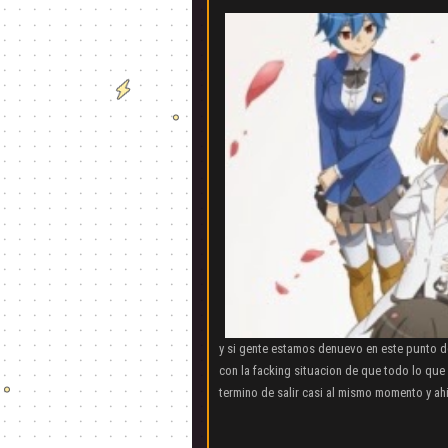
y si gente estamos denuevo en este punto d
con la facking situacion de que todo lo qu
termino de salir casi al mismo momento y ah