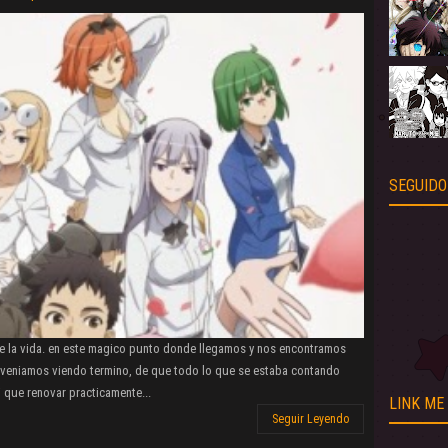
SEGUIDO
e la vida. en este magico punto donde llegamos y nos encontramos
e veniamos viendo termino, de que todo lo que se estaba contando
i que renovar practicamente...
LINK ME
Seguir Leyendo