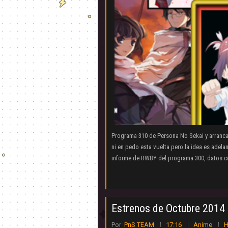
Programa 310 de Persona No Sekai y arranc
ni en pedo esta vuelta pero la idea es adel
informe de RWBY del programa 300, datos c
Estrenos de Octubre 2014 
Por
PnS TEAM
17:16
Anime
H