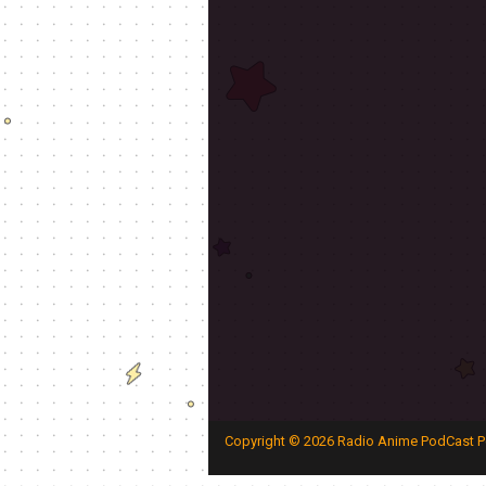
Copyright ©
2026
Radio Anime PodCast P