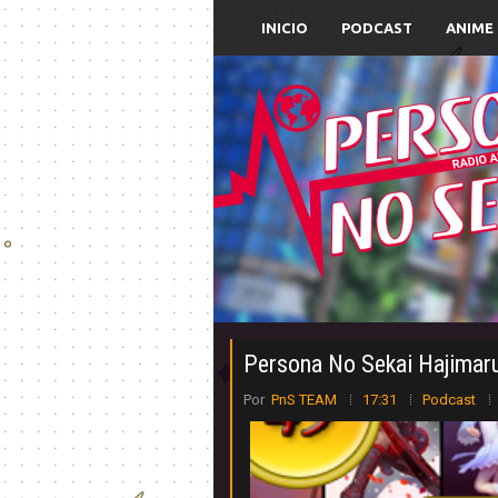
INICIO
PODCAST
ANIME
Persona No Sekai Hajimar
Por
PnS TEAM
17:31
Podcast