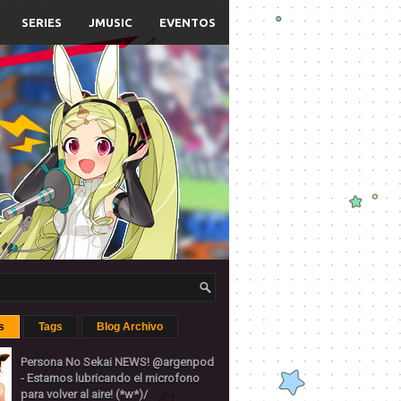
SERIES
JMUSIC
EVENTOS
s
Tags
Blog Archivo
Persona No Sekai NEWS! @argenpod
- Estamos lubricando el microfono
para volver al aire! (*w*)/