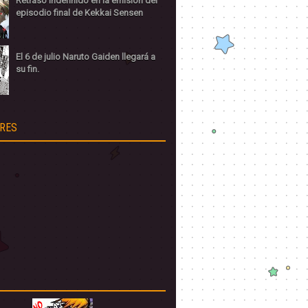
Retraso indefinido en la emisión del
episodio final de Kekkai Sensen
El 6 de julio Naruto Gaiden llegará a
su fin.
RES