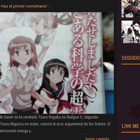
Haz el primer comentario!
SEGUIDO
eki Daioh se ha revelado Toaru Kagaku no Railgun S, segunda
oaru Majutsu no Index, cubrirá el arco argumental de las Sisters. El
LINK ME
encionado manga y...
Seguir Leyendo