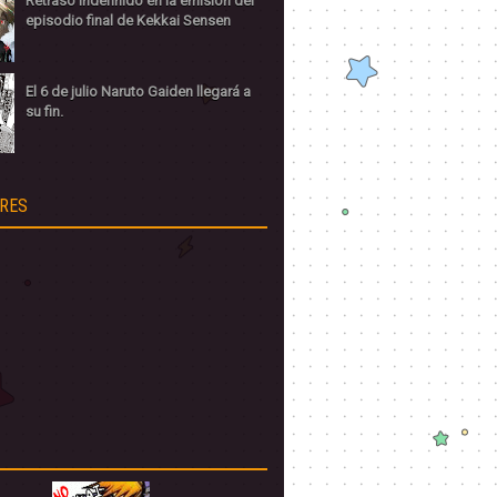
Retraso indefinido en la emisión del
episodio final de Kekkai Sensen
El 6 de julio Naruto Gaiden llegará a
su fin.
RES