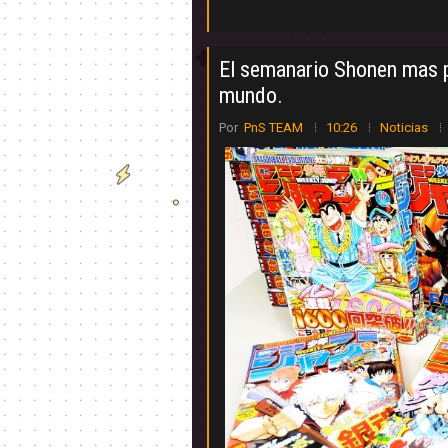
El semanario Shonen mas po
mundo.
Por
PnS TEAM
10:26
Noticias