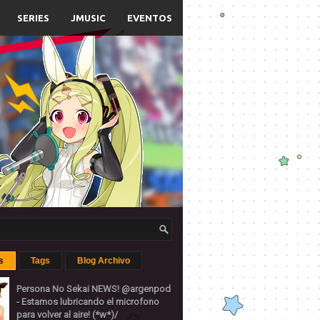
SERIES
JMUSIC
EVENTOS
s
Tags
Blog Archivo
Persona No Sekai NEWS! @argenpod
- Estamos lubricando el microfono
para volver al aire! (*w*)/