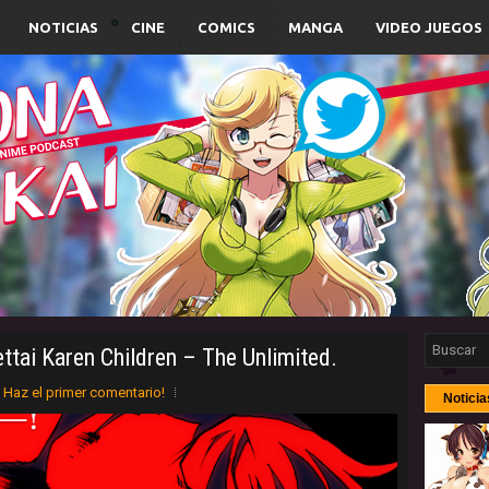
NOTICIAS
CINE
COMICS
MANGA
VIDEO JUEGOS
ettai Karen Children – The Unlimited.
Haz el primer comentario!
Noticia