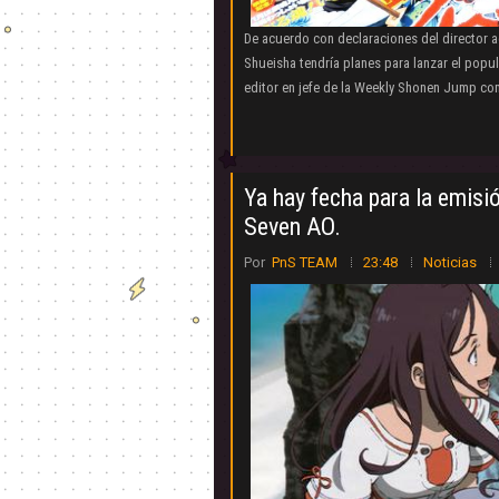
De acuerdo con declaraciones del director a
Shueisha tendría planes para lanzar el pop
editor en jefe de la Weekly Shonen Jump com
Ya hay fecha para la emisi
Seven AO.
Por
PnS TEAM
23:48
Noticias