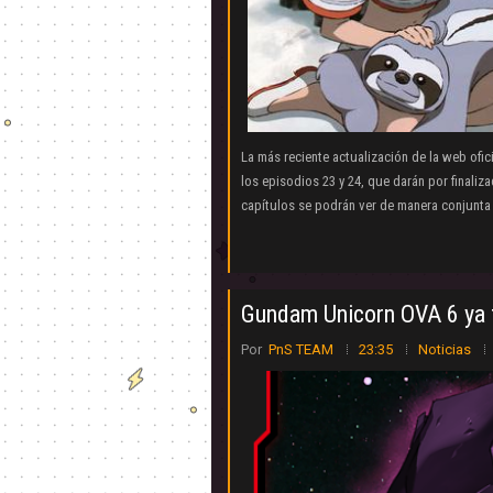
La más reciente actualización de la web ofi
los episodios 23 y 24, que darán por finaliz
capítulos se podrán ver de manera conjunta a
Gundam Unicorn OVA 6 ya t
Por
PnS TEAM
23:35
Noticias