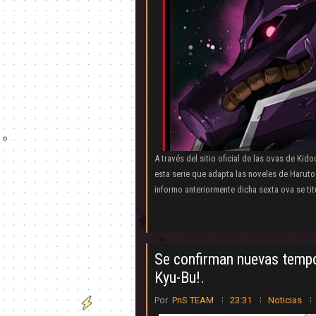
A través del sitio oficial de las ovas de K
esta serie que adapta las noveles de Harutos
informo anteriormente dicha sexta ova se titu
Se confirman nuevas tempo
Kyu-Bu!.
Por
PnS TEAM
23:31
Noticias