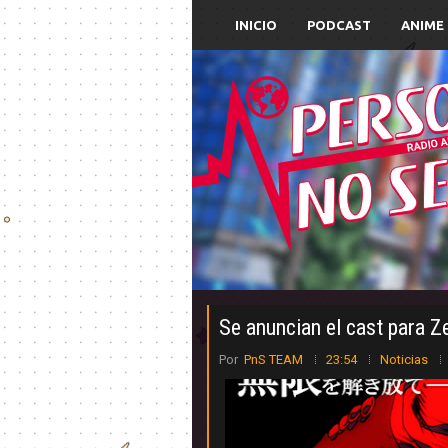
INICIO
PODCAST
ANIME
Se anuncian el cast para Z
Por
PnS TEAM
23:54
Noticias