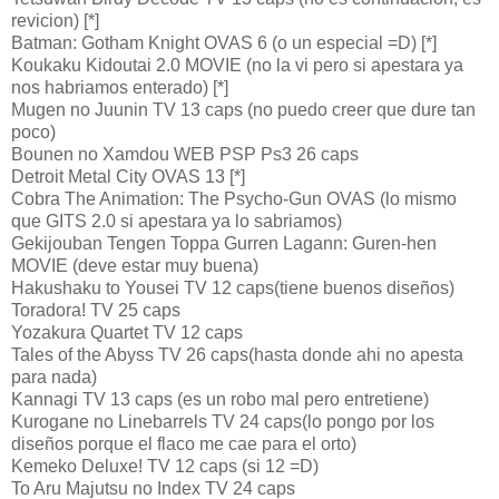
revicion) [*]
Batman: Gotham Knight OVAS 6 (o un especial =D) [*]
Koukaku Kidoutai 2.0 MOVIE (no la vi pero si apestara ya
nos habriamos enterado) [*]
Mugen no Juunin TV 13 caps (no puedo creer que dure tan
poco)
Bounen no Xamdou WEB PSP Ps3 26 caps
Detroit Metal City OVAS 13 [*]
Cobra The Animation: The Psycho-Gun OVAS (lo mismo
que GITS 2.0 si apestara ya lo sabriamos)
Gekijouban Tengen Toppa Gurren Lagann: Guren-hen
MOVIE (deve estar muy buena)
Hakushaku to Yousei TV 12 caps(tiene buenos diseños)
Toradora! TV 25 caps
Yozakura Quartet TV 12 caps
Tales of the Abyss TV 26 caps(hasta donde ahi no apesta
para nada)
Kannagi TV 13 caps (es un robo mal pero entretiene)
Kurogane no Linebarrels TV 24 caps(lo pongo por los
diseños porque el flaco me cae para el orto)
Kemeko Deluxe! TV 12 caps (si 12 =D)
To Aru Majutsu no Index TV 24 caps