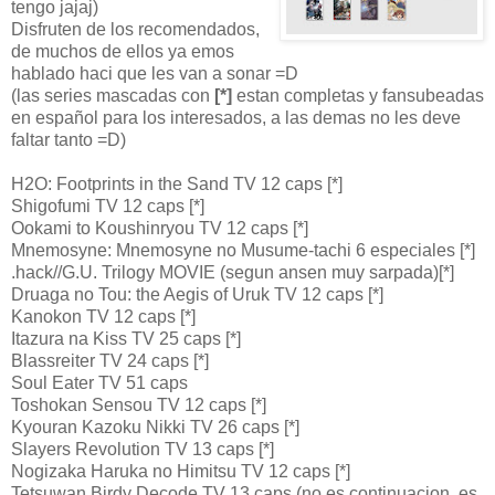
tengo jajaj)
Disfruten de los recomendados,
de muchos de ellos ya emos
hablado haci que les van a sonar =D
(las series mascadas con
[*]
estan completas y fansubeadas
en español para los interesados, a las demas no les deve
faltar tanto =D)
H2O: Footprints in the Sand TV 12 caps [*]
Shigofumi TV 12 caps [*]
Ookami to Koushinryou TV 12 caps [*]
Mnemosyne: Mnemosyne no Musume-tachi 6 especiales [*]
.hack//G.U. Trilogy MOVIE (segun ansen muy sarpada)[*]
Druaga no Tou: the Aegis of Uruk TV 12 caps [*]
Kanokon TV 12 caps [*]
Itazura na Kiss TV 25 caps [*]
Blassreiter TV 24 caps [*]
Soul Eater TV 51 caps
Toshokan Sensou TV 12 caps [*]
Kyouran Kazoku Nikki TV 26 caps [*]
Slayers Revolution TV 13 caps [*]
Nogizaka Haruka no Himitsu TV 12 caps [*]
Tetsuwan Birdy Decode TV 13 caps (no es continuacion, es