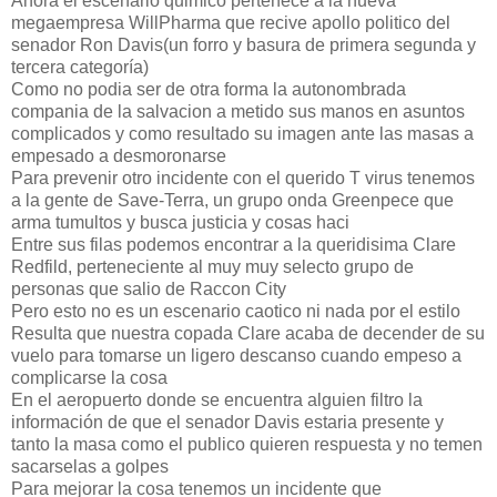
Ahora el escenario quimico pertenece a la nueva
megaempresa WillPharma que recive apollo politico del
senador Ron Davis(un forro y basura de primera segunda y
tercera categoría)
Como no podia ser de otra forma la autonombrada
compania de la salvacion a metido sus manos en asuntos
complicados y como resultado su imagen ante las masas a
empesado a desmoronarse
Para prevenir otro incidente con el querido T virus tenemos
a la gente de Save-Terra, un grupo onda Greenpece que
arma tumultos y busca justicia y cosas haci
Entre sus filas podemos encontrar a la queridisima Clare
Redfild, perteneciente al muy muy selecto grupo de
personas que salio de Raccon City
Pero esto no es un escenario caotico ni nada por el estilo
Resulta que nuestra copada Clare acaba de decender de su
vuelo para tomarse un ligero descanso cuando empeso a
complicarse la cosa
En el aeropuerto donde se encuentra alguien filtro la
información de que el senador Davis estaria presente y
tanto la masa como el publico quieren respuesta y no temen
sacarselas a golpes
Para mejorar la cosa tenemos un incidente que