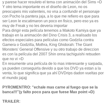
y parese hacer resuleto el tema con animación del Sims =D
Y otro tema importante es el diseño de Leon, no os
preocupeis mis valienteis, no vna a confundir el personaje
con Pocho la pantera jaja, a lo que me refiero es que para
ser Leon le escatimaron un poco en fisico, pero eso ya es
muy de Freak y no les deveria importar
Para dirigir esta película tenemos a Makoto Kamiya que ya
trabajo en la animación del Dino Crisis 3, a realisado los
efectos especiales para películas como Godzila contra
Gamera o Godzilla, Mothra, King Ghidorah: The Giant
Monsters' General Offensive y su otro trabajo de direccion
es con la película del 2007 Shin onna tachiguishi retsuden
que no vi =D
En resumente una película de lo mas interesante y sarpada,
ya pueden conseguirla devido a que los DVD ya estan a la
venta, lo que significa que ya ahí DVDrips dadon vueltas por
el mundo jajajj
PYROMENTRO: “echale mas carne al fuego que se la
banca!!!”(y falto poco para que fuese Max point =D)
TRAILER: