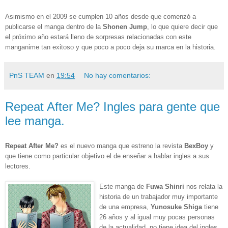
Asimismo en el 2009 se cumplen 10 años desde que comenzó a
publicarse el manga dentro de la
Shonen Jump
, lo que quiere decir que
el próximo año estará lleno de sorpresas relacionadas con este
manganime tan exitoso y que poco a poco deja su marca en la historia.
PnS TEAM
en
19:54
No hay comentarios:
Repeat After Me? Ingles para gente que
lee manga.
Repeat After Me?
es el nuevo manga que estreno la revista
BexBoy
y
que tiene como particular objetivo el de enseñar a hablar ingles a sus
lectores.
Este manga de
Fuwa Shinri
nos relata la
historia de un trabajador muy importante
de una empresa,
Yunosuke Shiga
tiene
26 años y al igual muy pocas personas
de la actualidad, no tiene idea del ingles.