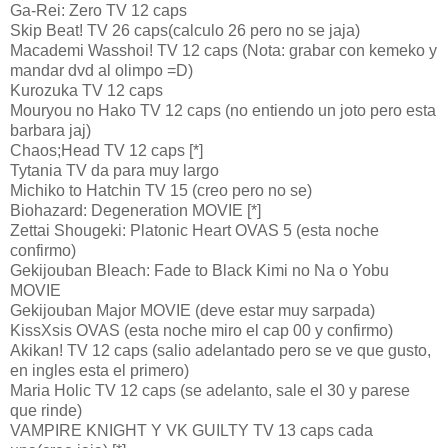
Ga-Rei: Zero TV 12 caps
Skip Beat! TV 26 caps(calculo 26 pero no se jaja)
Macademi Wasshoi! TV 12 caps (Nota: grabar con kemeko y
mandar dvd al olimpo =D)
Kurozuka TV 12 caps
Mouryou no Hako TV 12 caps (no entiendo un joto pero esta
barbara jaj)
Chaos;Head TV 12 caps [*]
Tytania TV da para muy largo
Michiko to Hatchin TV 15 (creo pero no se)
Biohazard: Degeneration MOVIE [*]
Zettai Shougeki: Platonic Heart OVAS 5 (esta noche
confirmo)
Gekijouban Bleach: Fade to Black Kimi no Na o Yobu
MOVIE
Gekijouban Major MOVIE (deve estar muy sarpada)
KissXsis OVAS (esta noche miro el cap 00 y confirmo)
Akikan! TV 12 caps (salio adelantado pero se ve que gusto,
en ingles esta el primero)
Maria Holic TV 12 caps (se adelanto, sale el 30 y parese
que rinde)
VAMPIRE KNIGHT Y VK GUILTY TV 13 caps cada