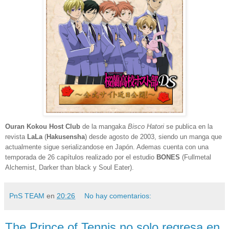
Ouran Kokou Host Club
de la mangaka
Bisco Hatori
se publica en la
revista
LaLa
(
Hakusensha
) desde agosto de 2003, siendo un manga que
actualmente sigue serializandose en Japón. Ademas cuenta con una
temporada de 26 capítulos realizado por el estudio
BONES
(Fullmetal
Alchemist,
Darker than black
y Soul Eater).
PnS TEAM
en
20:26
No hay comentarios:
The Prince of Tennis no solo regresa en