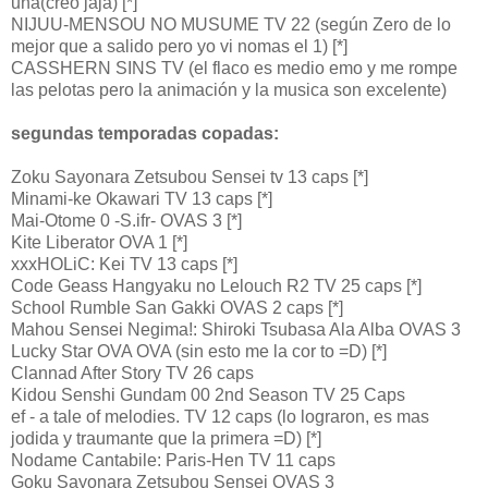
una(creo jaja) [*]
NIJUU-MENSOU NO MUSUME TV 22 (según Zero de lo
mejor que a salido pero yo vi nomas el 1) [*]
CASSHERN SINS TV (el flaco es medio emo y me rompe
las pelotas pero la animación y la musica son excelente)
segundas temporadas copadas:
Zoku Sayonara Zetsubou Sensei tv 13 caps [*]
Minami-ke Okawari TV 13 caps [*]
Mai-Otome 0 -S.ifr- OVAS 3 [*]
Kite Liberator OVA 1 [*]
xxxHOLiC: Kei TV 13 caps [*]
Code Geass Hangyaku no Lelouch R2 TV 25 caps [*]
School Rumble San Gakki OVAS 2 caps [*]
Mahou Sensei Negima!: Shiroki Tsubasa Ala Alba OVAS 3
Lucky Star OVA OVA (sin esto me la cor to =D) [*]
Clannad After Story TV 26 caps
Kidou Senshi Gundam 00 2nd Season TV 25 Caps
ef - a tale of melodies. TV 12 caps (lo lograron, es mas
jodida y traumante que la primera =D) [*]
Nodame Cantabile: Paris-Hen TV 11 caps
Goku Sayonara Zetsubou Sensei OVAS 3