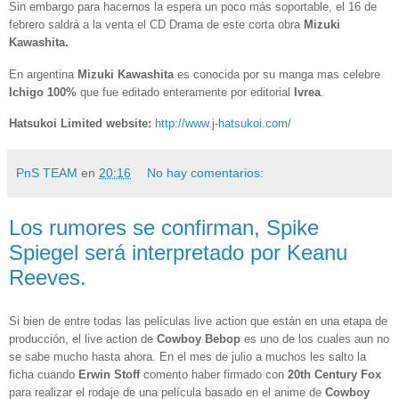
Sin embargo para hacernos la espera un poco más soportable, el 16 de
febrero saldrá a la venta el CD Drama de este corta obra
Mizuki
Kawashita.
En argentina
Mizuki Kawashita
es conocida por su manga mas celebre
Ichigo 100%
que fue editado enteramente por editorial
Ivrea
.
Hatsukoi Limited
website:
http://www.j-hatsukoi.com/
PnS TEAM
en
20:16
No hay comentarios:
Los rumores se confirman, Spike
Spiegel será interpretado por Keanu
Reeves.
Si bien de entre todas las películas live action que están en una etapa de
producción, el live action de
Cowboy Bebop
es uno de los cuales aun no
se sabe mucho hasta ahora. En el mes de julio a muchos les salto la
ficha cuando
Erwin Stoff
comento haber firmado con
20t
h Century Fox
para realizar el rodaje de una película basado en el anime de
Cowboy