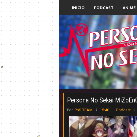
INICIO
PODCAST
ANIME
Persona No Sekai MiZoEn
Por
PnS TEAM
15:40
Podcast