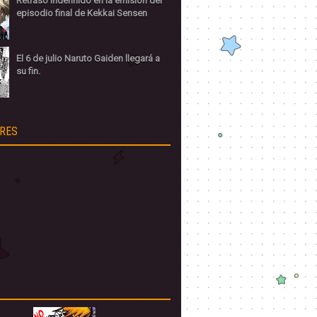
Retraso indefinido en la emisión del
episodio final de Kekkai Sensen
El 6 de julio Naruto Gaiden llegará a
su fin.
RES