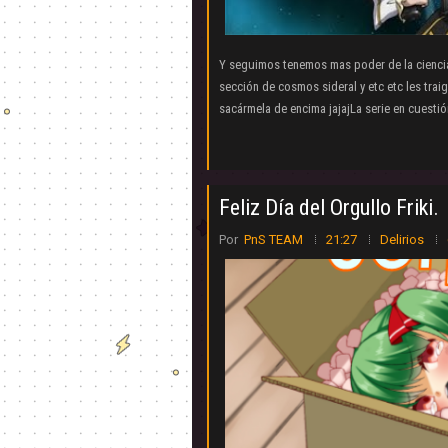
Y seguimos tenemos mas poder de la cienci
sección de cosmos sideral y etc etc les trai
sacármela de encima jajajLa serie en cuestió
Feliz Día del Orgullo Friki.
Por
PnS TEAM
21:27
Delirios