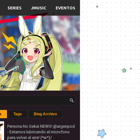
SERIES
JMUSIC
EVENTOS
s
Tags
Blog Archivo
Persona No Sekai NEWS! @argenpod
- Estamos lubricando el microfono
para volver al aire! (*w*)/