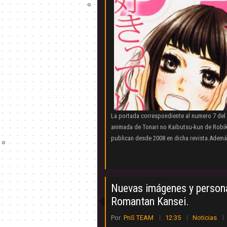
La portada correspondiente al numero 7 del
animada de Tonari no Kaibutsu-kun de Robiko
publican desde 2008 en dicha revista.Ademá
Nuevas imágenes y persona
Romantan Kansei.
Por
PnS TEAM
12:35
Noticias