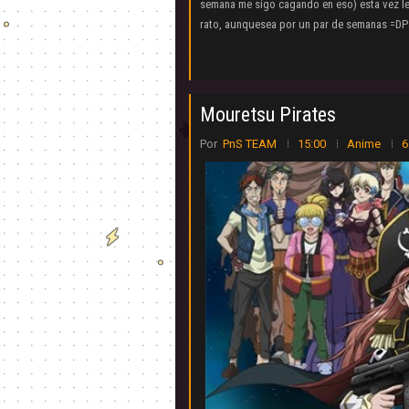
semana me sigo cagando en eso) esta vez les 
rato, aunquesea por un par de semanas =DPa
Mouretsu Pirates
Por
PnS TEAM
15:00
Anime
6