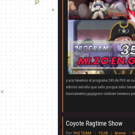
y aca tenemos el programa 245 de PnS en nu
edicion extraña que salio porque salio ten
basicamente jajajajpero tambien tenemos peli
Coyote Ragtime Show
Por
PnS TEAM
15:28
Anime
H