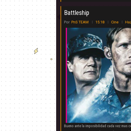
Battleship
Por
PnS TEAM
15:18
Cine
Haz
Bueno ante la imposibilidad cada vez mas c