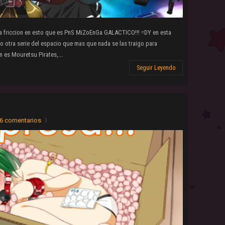
a friccion en esto que es PnS MiZoEnGa GALACTICO!!! =DY en esta
go otra serie del espacio que mas que nada se las traigo para
n es Mouretsu Pirates,...
Seguir Leyendo
6 comentarios