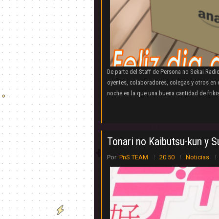
De parte del Staff de Persona no Sekai Rad
oyentes, colaboradores, colegas y otros en e
noche en la que una buena cantidad de frikis
Tonari no Kaibutsu-kun y Su
Por
PnS TEAM
20:50
Noticias