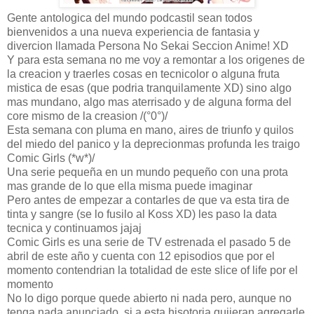
Gente antologica del mundo podcastil sean todos
bienvenidos a una nueva experiencia de fantasia y
divercion llamada Persona No Sekai Seccion Anime! XD
Y para esta semana no me voy a remontar a los origenes de
la creacion y traerles cosas en tecnicolor o alguna fruta
mistica de esas (que podria tranquilamente XD) sino algo
mas mundano, algo mas aterrisado y de alguna forma del
core mismo de la creasion /(°0°)/
Esta semana con pluma en mano, aires de triunfo y quilos
del miedo del panico y la deprecionmas profunda les traigo
Comic Girls (*w*)/
Una serie pequeña en un mundo pequeño con una prota
mas grande de lo que ella misma puede imaginar
Pero antes de empezar a contarles de que va esta tira de
tinta y sangre (se lo fusilo al Koss XD) les paso la data
tecnica y continuamos jajaj
Comic Girls es una serie de TV estrenada el pasado 5 de
abril de este año y cuenta con 12 episodios que por el
momento contendrian la totalidad de este slice of life por el
momento
No lo digo porque quede abierto ni nada pero, aunque no
tenga nada anunciado, si a esta hisotoria quiieran agregarle