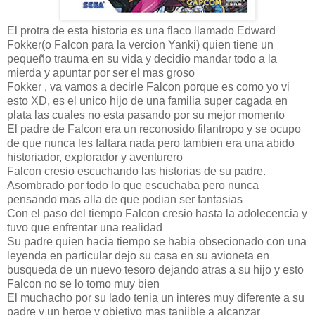
El protra de esta historia es una flaco llamado Edward
Fokker(o Falcon para la vercion Yanki) quien tiene un
pequeño trauma en su vida y decidio mandar todo a la
mierda y apuntar por ser el mas groso
Fokker , va vamos a decirle Falcon porque es como yo vi
esto XD, es el unico hijo de una familia super cagada en
plata las cuales no esta pasando por su mejor momento
El padre de Falcon era un reconosido filantropo y se ocupo
de que nunca les faltara nada pero tambien era una abido
historiador, explorador y aventurero
Falcon cresio escuchando las historias de su padre.
Asombrado por todo lo que escuchaba pero nunca
pensando mas alla de que podian ser fantasias
Con el paso del tiempo Falcon cresio hasta la adolecencia y
tuvo que enfrentar una realidad
Su padre quien hacia tiempo se habia obsecionado con una
leyenda en particular dejo su casa en su avioneta en
busqueda de un nuevo tesoro dejando atras a su hijo y esto
Falcon no se lo tomo muy bien
El muchacho por su lado tenia un interes muy diferente a su
padre y un heroe y objetivo mas tanjible a alcanzar