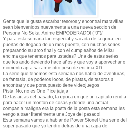
Gente que le gusta escarbar tesoros y encontral maravillas
sean bienvenidos nuevamente a una nueva seccion de
Persona No Sekai Anime EMPODERADO! (°0°)/
Y para esta semana tan especial y sacada de la gorra, en
puertas de llegada de un mes puente, con muchas series
preparando su arco final y con el cumpleaños de Miku
encima que tenemos para ustedes? Una de estas series
que les ando deviendo hace años y que voy a aporvechar el
momento apra sacarme otro peso de encima XD
La serie que tenemos esta semana nos habla de aventuras,
de fantasia, de poderos locos, de piratas, de tesoros a
encontrar y que porsupuesto tiene videojuegos
Pista: No, no es One Pice jajaja
De las arcas del pasado, la epoca en que un capitulo rendia
para hacer un monton de cosas y donde una actual
compania maligna era la posta de la posta esta semana les
vengo a traer literalmente una Joya del pasado!
Esta semana vamos a hablar de Power Stone! Una serie del
super pasado que yo tendro detras de una capa de