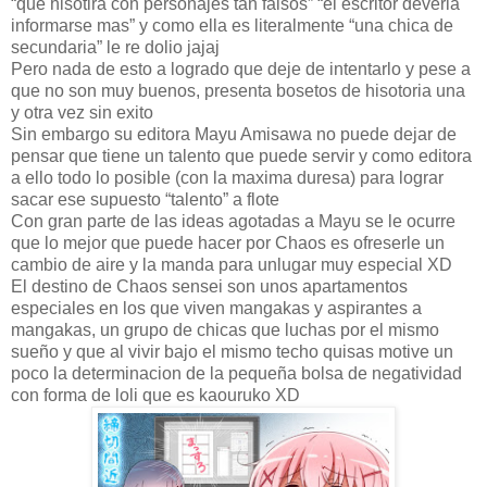
“que hisotira con personajes tan falsos” “el escritor deveria
informarse mas” y como ella es literalmente “una chica de
secundaria” le re dolio jajaj
Pero nada de esto a logrado que deje de intentarlo y pese a
que no son muy buenos, presenta bosetos de hisotoria una
y otra vez sin exito
Sin embargo su editora Mayu Amisawa no puede dejar de
pensar que tiene un talento que puede servir y como editora
a ello todo lo posible (con la maxima duresa) para lograr
sacar ese supuesto “talento” a flote
Con gran parte de las ideas agotadas a Mayu se le ocurre
que lo mejor que puede hacer por Chaos es ofreserle un
cambio de aire y la manda para unlugar muy especial XD
El destino de Chaos sensei son unos apartamentos
especiales en los que viven mangakas y aspirantes a
mangakas, un grupo de chicas que luchas por el mismo
sueño y que al vivir bajo el mismo techo quisas motive un
poco la determinacion de la pequeña bolsa de negatividad
con forma de loli que es kaouruko XD