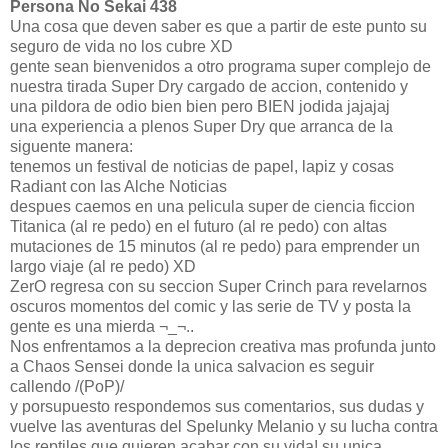
Persona No Sekai 438
Una cosa que deven saber es que a partir de este punto su
seguro de vida no los cubre XD
gente sean bienvenidos a otro programa super complejo de
nuestra tirada Super Dry cargado de accion, contenido y
una pildora de odio bien bien pero BIEN jodida jajajaj
una experiencia a plenos Super Dry que arranca de la
siguente manera:
tenemos un festival de noticias de papel, lapiz y cosas
Radiant con las Alche Noticias
despues caemos en una pelicula super de ciencia ficcion
Titanica (al re pedo) en el futuro (al re pedo) con altas
mutaciones de 15 minutos (al re pedo) para emprender un
largo viaje (al re pedo) XD
ZerO regresa con su seccion Super Crinch para revelarnos
oscuros momentos del comic y las serie de TV y posta la
gente es una mierda ¬_¬..
Nos enfrentamos a la deprecion creativa mas profunda junto
a Chaos Sensei donde la unica salvacion es seguir
callendo /(PoP)/
y porsupuesto respondemos sus comentarios, sus dudas y
vuelve las aventuras del Spelunky Melanio y su lucha contra
los reptiles que quieren acabar con su vida! su unica