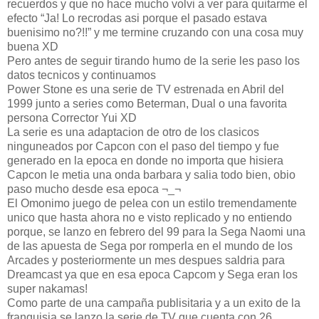
recuerdos y que no hace mucho volvi a ver para quitarme el
efecto “Ja! Lo recrodas asi porque el pasado estava
buenisimo no?!!” y me termine cruzando con una cosa muy
buena XD
Pero antes de seguir tirando humo de la serie les paso los
datos tecnicos y continuamos
Power Stone es una serie de TV estrenada en Abril del
1999 junto a series como Beterman, Dual o una favorita
persona Corrector Yui XD
La serie es una adaptacion de otro de los clasicos
ninguneados por Capcon con el paso del tiempo y fue
generado en la epoca en donde no importa que hisiera
Capcon le metia una onda barbara y salia todo bien, obio
paso mucho desde esa epoca ¬_¬
El Omonimo juego de pelea con un estilo tremendamente
unico que hasta ahora no e visto replicado y no entiendo
porque, se lanzo en febrero del 99 para la Sega Naomi una
de las apuesta de Sega por romperla en el mundo de los
Arcades y posteriormente un mes despues saldria para
Dreamcast ya que en esa epoca Capcom y Sega eran los
super nakamas!
Como parte de una campaña publisitaria y a un exito de la
franquisia se lanzo la serie de TV que cuenta con 26