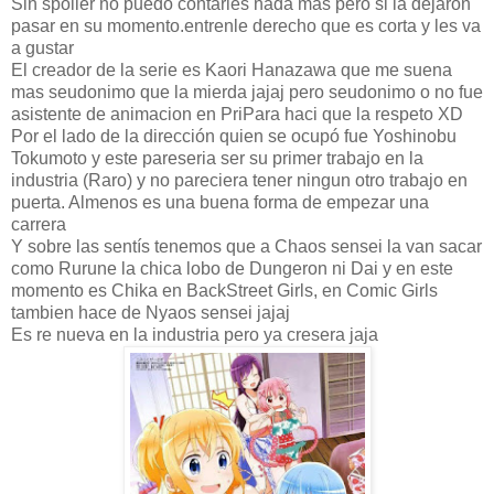
Sin spoiler no puedo contarles nada más pero si la dejaron
pasar en su momento.entrenle derecho que es corta y les va
a gustar
El creador de la serie es Kaori Hanazawa que me suena
mas seudonimo que la mierda jajaj pero seudonimo o no fue
asistente de animacion en PriPara haci que la respeto XD
Por el lado de la dirección quien se ocupó fue Yoshinobu
Tokumoto y este pareseria ser su primer trabajo en la
industria (Raro) y no pareciera tener ningun otro trabajo en
puerta. Almenos es una buena forma de empezar una
carrera
Y sobre las sentís tenemos que a Chaos sensei la van sacar
como Rurune la chica lobo de Dungeron ni Dai y en este
momento es Chika en BackStreet Girls, en Comic Girls
tambien hace de Nyaos sensei jajaj
Es re nueva en la industria pero ya cresera jaja