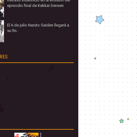
Retraso indefinido en la emisión del
episodio final de Kekkai Sensen
El 6 de julio Naruto Gaiden llegará a
su fin.
RES