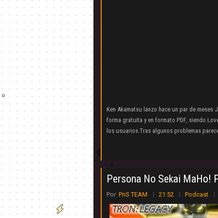
Ken Akamatsu lanzo hace un par de meses J
forma gratuita y en formato PDF, siendo Lov
los usuarios.Tras algunos problemas parece
Persona No Sekai MaHo! 
Por
PnS TEAM
21:52
Podcast