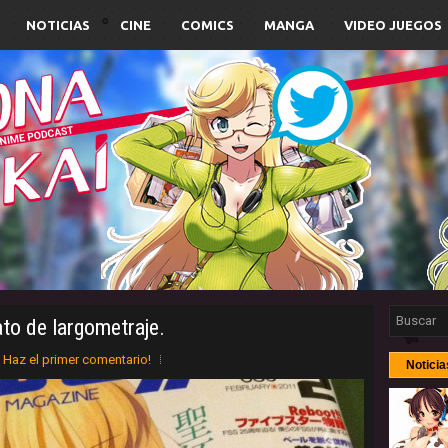
NOTICIAS
CINE
COMICS
MANGA
VIDEO JUEGOS
to de largometraje.
Haz el primer comentario!
Noticia