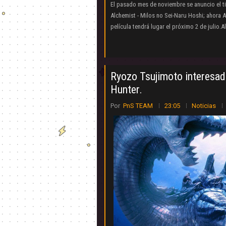
El pasado mes de noviembre se anuncio el tit
Alchemist - Milos no Sei-Naru Hoshi; ahora 
película tendrá lugar el próximo 2 de julio.A
Ryozo Tsujimoto interesad
Hunter.
Por
PnS TEAM
23:05
Noticias