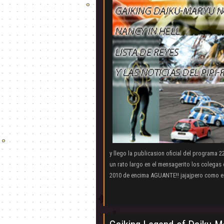
y llego la publicasion oficial del programa 
un rato largo en el mensagerito los colegas
2010 de encima AGUANTE!! jajajpero como e