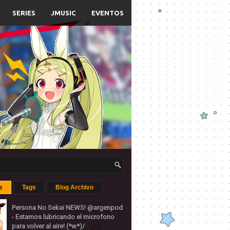
SERIES
JMUSIC
EVENTOS
s
Tags
Blog Archivo
Persona No Sekai NEWS! @argenpod
- Estamos lubricando el microfono
para volver al aire! (*w*)/