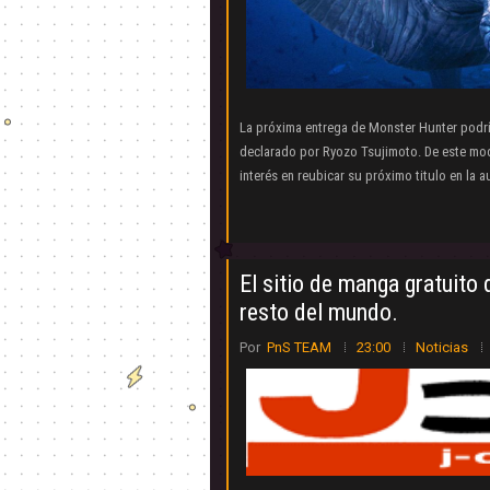
La próxima entrega de Monster Hunter podrí
declarado por Ryozo Tsujimoto. De este mod
interés en reubicar su próximo titulo en la a
El sitio de manga gratuito 
resto del mundo.
Por
PnS TEAM
23:00
Noticias