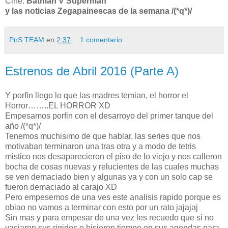
Cine:
Batman V Superman
y las noticias Zegapainescas de la semana /(*q*)/
PnS TEAM
en
2:37
1 comentario:
Estrenos de Abril 2016 (Parte A)
Y porfin llego lo que las madres temian, el horror el
Horror……..EL HORROR XD
Empesamos porfin con el desarroyo del primer tanque del
año /(*q*)/
Tenemos muchisimo de que hablar, las series que nos
motivaban terminaron una tras otra y a modo de tetris
mistico nos desaparecieron el piso de lo viejo y nos calleron
bocha de cosas nuevas y relucientes de las cuales muchas
se ven demaciado bien y algunas ya y con un solo cap se
fueron demaciado al carajo XD
Pero empesemos de una ves este analisis rapido porque es
obiao no vamos a terminar con esto por un rato jajajaj
Sin mas y para empesar de una vez les recuedo que si no
vaciaron sus rigidos o hisieron tiempo en sus agendas para