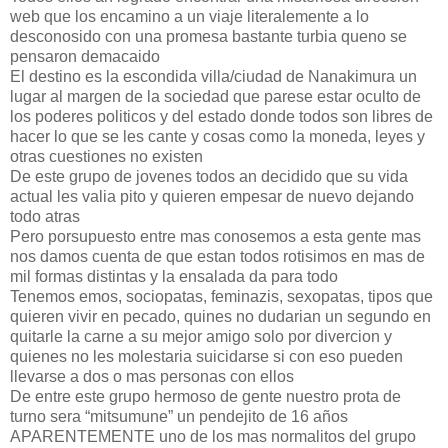
web que los encamino a un viaje literalemente a lo
desconosido con una promesa bastante turbia queno se
pensaron demacaido
El destino es la escondida villa/ciudad de Nanakimura un
lugar al margen de la sociedad que parese estar oculto de
los poderes politicos y del estado donde todos son libres de
hacer lo que se les cante y cosas como la moneda, leyes y
otras cuestiones no existen
De este grupo de jovenes todos an decidido que su vida
actual les valia pito y quieren empesar de nuevo dejando
todo atras
Pero porsupuesto entre mas conosemos a esta gente mas
nos damos cuenta de que estan todos rotisimos en mas de
mil formas distintas y la ensalada da para todo
Tenemos emos, sociopatas, feminazis, sexopatas, tipos que
quieren vivir en pecado, quines no dudarian un segundo en
quitarle la carne a su mejor amigo solo por divercion y
quienes no les molestaria suicidarse si con eso pueden
llevarse a dos o mas personas con ellos
De entre este grupo hermoso de gente nuestro prota de
turno sera “mitsumune” un pendejito de 16 años
APARENTEMENTE uno de los mas normalitos del grupo