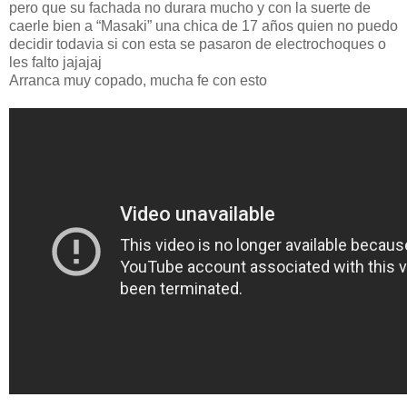
pero que su fachada no durara mucho y con la suerte de
caerle bien a “Masaki” una chica de 17 años quien no puedo
decidir todavia si con esta se pasaron de electrochoques o
les falto jajajaj
Arranca muy copado, mucha fe con esto