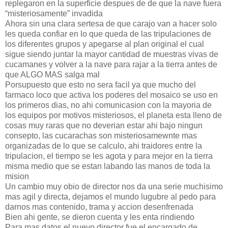
replegaron en la superficie despues de de que la nave fuera
“misteriosamente” invadida
Ahora sin una clara sertesa de que carajo van a hacer solo
les queda confiar en lo que queda de las tripulaciones de
los diferentes grupos y apegarse al plan original el cual
sigue siendo juntar la mayor cantidad de muestras vivas de
cucamanes y volver a la nave para rajar a la tierra antes de
que ALGO MAS salga mal
Porsupuesto que esto no sera facil ya que mucho del
farmaco loco que activa los poderes del mosaico se uso en
los primeros dias, no ahi comunicasion con la mayoria de
los equipos por motivos misteriosos, el planeta esta lleno de
cosas muy raras que no deverian estar ahi bajo ningun
consepto, las cucarachas son misteriosamewnte mas
organizadas de lo que se calculo, ahi traidores entre la
tripulacion, el tiempo se les agota y para mejor en la tierra
misma medio que se estan labando las manos de toda la
mision
Un cambio muy obio de director nos da una serie muchisimo
mas agil y directa, dejamos el mundo lugubre al pedo para
darnos mas contenido, trama y accion desenfrenada
Bien ahi gente, se dieron cuenta y les enta rindiendo
Para mas datos el nuevo director fue el encargado de