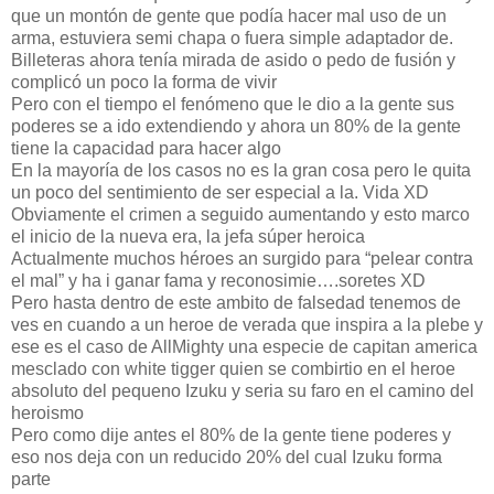
que un montón de gente que podía hacer mal uso de un
arma, estuviera semi chapa o fuera simple adaptador de.
Billeteras ahora tenía mirada de asido o pedo de fusión y
complicó un poco la forma de vivir
Pero con el tiempo el fenómeno que le dio a la gente sus
poderes se a ido extendiendo y ahora un 80% de la gente
tiene la capacidad para hacer algo
En la mayoría de los casos no es la gran cosa pero le quita
un poco del sentimiento de ser especial a la. Vida XD
Obviamente el crimen a seguido aumentando y esto marco
el inicio de la nueva era, la jefa súper heroica
Actualmente muchos héroes an surgido para “pelear contra
el mal” y ha i ganar fama y reconosimie….soretes XD
Pero hasta dentro de este ambito de falsedad tenemos de
ves en cuando a un heroe de verada que inspira a la plebe y
ese es el caso de AllMighty una especie de capitan america
mesclado con white tigger quien se combirtio en el heroe
absoluto del pequeno Izuku y seria su faro en el camino del
heroismo
Pero como dije antes el 80% de la gente tiene poderes y
eso nos deja con un reducido 20% del cual Izuku forma
parte