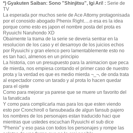
*) Gyakuten Saiban: Sono "Shinjitsu", Igi Ari! :
Serie de
TV
La esperada por muchos serie de Ace Attorny protagonisada
por el conosido abogado Phenix Right….o esa es la idea
porque como esto es japon el nombre posta del prota es
Ryuuichi Naruhondo XD
Obaimente la trama de la serie se deveria sentrar en la
resolucion de los caso y el desarroyo de los juicios echos
por Ryuuichi y gran elenco pero lamentablemente esto no
es tan haci, almenos en un principio
La historia, con un presupuesto para la animacion que peca
de mierda, nos empiesa contando el primer caso de nuestro
prota y la verdad es que es medio mierda ¬_¬, de onda trata
al espectador como un tarado y al prota lo hacen quedar
para el ojete
Como para mejorar ya parese que se muere un favorito del
la fanaticada
Y como para complicarla mas para los que esten viendo
esto por Cronchiroll o fansubeada de algun fansub pajero
los nombres de los personajes estan traducido haci que
mientras que ustedes escuchan Ryuuichi el sub dice
“Phenix” y eso pasa con todos los personajes y rompe las