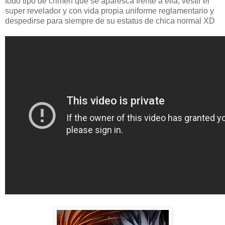
todo tipo de crimen que se aparesca frente a ella, vestir el
super revelador y con vida propia uniforme reglamentario y
despedirse para siempre de su estatus de chica normal XD