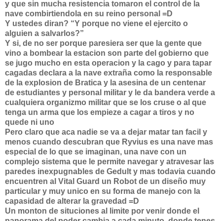
y que sin mucha resistencia tomaron el control de la
nave combirtiendola en su reino personal =D
Y ustedes diran? “Y porque no viene el ejercito o
alguien a salvarlos?”
Y si, de no ser porque paresiera ser que la gente que
vino a bombear la estacion son parte del gobierno que
se jugo mucho en esta operacion y la cago y para tapar
cagadas declara a la nave extraña como la responsable
de la explosion de Bratica y la asesina de un centenar
de estudiantes y personal militar y le da bandera verde a
cualquiera organizmo militar que se los cruse o al que
tenga un arma que los empieze a cagar a tiros y no
quede ni uno
Pero claro que aca nadie se va a dejar matar tan facil y
menos cuando descubran que Ryvius es una nave mas
especial de lo que se imaginan, una nave con un
complejo sistema que le permite navegar y atravesar las
paredes inexpugnables de Gedult y mas todavia cuando
encuentren al Vital Guard un Robot de un diseño muy
particular y muy unico en su forma de manejo con la
capasidad de alterar la gravedad =D
Un monton de situciones al limite por venir donde el
panorama del poder cambia a cada minuto, donde tenes