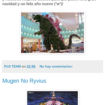
navidad y un feliz año nuevo (°w°)/
PnS TEAM
en
22:56
No hay comentarios:
Mugen No Ryvius