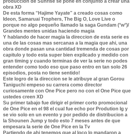
produccion de Sunrise se pone en conjunto a crear una
obra XD
De esta forma “Hajime Yayate” a creado cosas como
Ideon, Samaruai Trophers, The Big O, Love Live o
porque no algo pequeño llamado la saga Gundam (°w°)/
Grandes mentes unidas haciendo magia
Y hablando de hacer magia la direccion de esta serie es
una de las cosas mas sercanas a la magia que ahi, una
obra donde pasan una cantidad tremenda de cosas por
capitulo y todo esta super bien explicado y medido con
gran timing y cuando terminas de ver la serie no podes
entender como todo eso que paso entro en tan solo 26
episodios, posta no tiene sentido!
Este logro de la direccion se le atribuye al gran Gorou
Taniguchi empeso su carrera como director
curiosamente con One Pice pero no con el One Pice que
ustedes creen XD
Su primer tabajo fue dirigir el primer corto promocional
de One Pice en el 98 el cual fue echo por Prodution Ig y
se vio solo en un evento y por pedido de distribucion a
la Shounen Jump y todo esto 7 meses antes de que
empesara la serie de One Pice en la Tv
Partiendo de ahi tenemos que al loco lo mandaron a