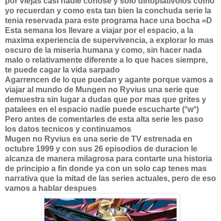
por viejas casi nadie conose y solo dinoplativolos como
yo recuerdan y como esta tan bien la conchuda serie la
tenia reservada para este programa hace una bocha =D
Esta semana los llevare a viajar por el espacio, a la
maxima experiencia de supervivencia, a explorar lo mas
oscuro de la miseria humana y como, sin hacer nada
malo o relativamente diferente a lo que haces siempre,
te puede cagar la vida sarpado
Agarrencen de lo que puedan y agante porque vamos a
viajar al mundo de Mungen no Ryvius una serie que
demuestra sin lugar a dudas que por mas que grites y
patalees en el espacio nadie puede escucharte (°w°)
Pero antes de comentarles de esta alta serie les paso
los datos tecnicos y continuamos
Mugen no Ryvius es una serie de TV estrenada en
octubre 1999 y con sus 26 episodios de duracion le
alcanza de manera milagrosa para contarte una historia
de principio a fin donde ya con un solo cap tenes mas
narrativa que la mitad de las series actuales, pero de eso
vamos a hablar despues