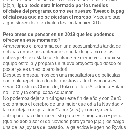
jajajaj.
Igual todo sera informado por los medios
oficiales del programa como ser nuestro Tweet o la pag
oficial para que no se pierdan el regreso
(y seguro que
algun streem loco en twitch les tiro tambien XD)
Pero antes de pensar en un 2019 que les podemos
ofrecer en este momento?
Arrancamos el programa con una acostumbrada tanda de
noticias donde nos enteramos que facking amo de las
nubes y el cielo Makoto Shinkai Sensei vuelve a reunir su
equipo estrella y prepara un nuevo proyecto que desde el
poster ya es un exito arrollador!
Despues proseguimos con una metralladora de peliculas
con triple repeticion donde nuestros cartuchos mortales
seran Christmas Chronicle, Boku no Hero Academia Futari
no Hero y la complicada Aquaman
No podemos dejar sin cringear este fin de año y con ZerO
exploramos el cerebro de una mujer que odia la Navidad y
la compleja conspiracion Cabre (>_<) y como ya tenia
anticipado hace tiempo y listo para este programa especial
(que no debia ser el de Navidad pero ya fue jajaj) les traigo
una de las joyitas del pasado, la galactica Mugen no Ryvius