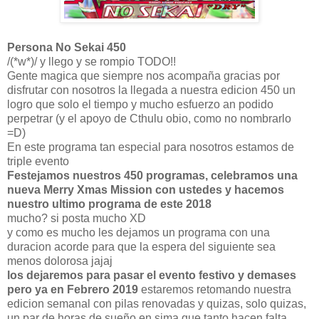
Persona No Sekai 450
/(*w*)/ y llego y se rompio TODO!!
Gente magica que siempre nos acompaña gracias por
disfrutar con nosotros la llegada a nuestra edicion 450 un
logro que solo el tiempo y mucho esfuerzo an podido
perpetrar (y el apoyo de Cthulu obio, como no nombrarlo
=D)
En este programa tan especial para nosotros estamos de
triple evento
Festejamos nuestros 450 programas, celebramos una
nueva Merry Xmas Mission con ustedes y hacemos
nuestro ultimo programa de este 2018
mucho? si posta mucho XD
y como es mucho les dejamos un programa con una
duracion acorde para que la espera del siguiente sea
menos dolorosa jajaj
los dejaremos para pasar el evento festivo y demases
pero ya en Febrero 2019
estaremos retomando nuestra
edicion semanal con pilas renovadas y quizas, solo quizas,
un par de horas de sueño en sima que tanto hacen falta