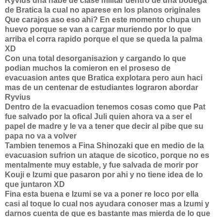
Ryvius una nabe de clase militar dentro de una bodega
de Bratica la cual no aparese en los planos originales
Que carajos aso eso ahi? En este momento chupa un
huevo porque se van a cargar muriendo por lo que
arriba el corra rapido porque el que se queda la palma
XD
Con una total desorganisazion y cargando lo que
podian muchos la comieron en el proseso de
evacuasion antes que Bratica explotara pero aun haci
mas de un centenar de estudiantes lograron abordar
Ryvius
Dentro de la evacuadion tenemos cosas como que Pat
fue salvado por la ofical Juli quien ahora va a ser el
papel de madre y le va a tener que decir al pibe que su
papa no va a volver
Tambien tenemos a Fina Shinozaki que en medio de la
evacuasion sufrion un ataque de sicotico, porque no es
mentalmente muy estable, y fue salvada de morir por
Kouji e Izumi que pasaron por ahi y no tiene idea de lo
que juntaron XD
Fina esta buena e Izumi se va a poner re loco por ella
casi al toque lo cual nos ayudara conoser mas a Izumi y
darnos cuenta de que es bastante mas mierda de lo que