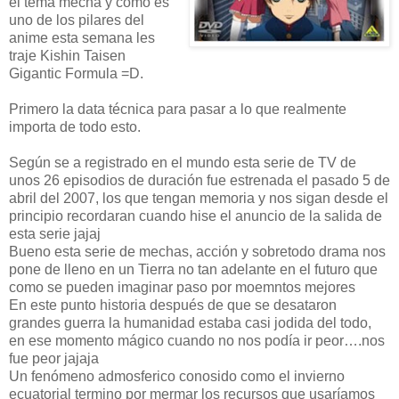
el tema mecha y como es
uno de los pilares del
anime esta semana les
traje Kishin Taisen
Gigantic Formula =D.
Primero la data técnica para pasar a lo que realmente
importa de todo esto.
Según se a registrado en el mundo esta serie de TV de
unos 26 episodios de duración fue estrenada el pasado 5 de
abril del 2007, los que tengan memoria y nos sigan desde el
principio recordaran cuando hise el anuncio de la salida de
esta serie jajaj
Bueno esta serie de mechas, acción y sobretodo drama nos
pone de lleno en un Tierra no tan adelante en el futuro que
como se pueden imaginar paso por moemntos mejores
En este punto historia después de que se desataron
grandes guerra la humanidad estaba casi jodida del todo,
en ese momento mágico cuando no nos podía ir peor….nos
fue peor jajaja
Un fenómeno admosferico conosido como el invierno
ecuatorial termino por mermar los recursos que usaríamos