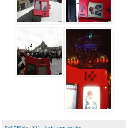
PnS TEAM
en
0:12
No hay comentarios: