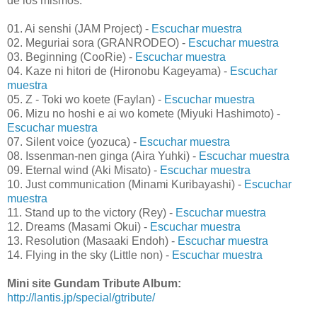
de los mismos.
01. Ai senshi (JAM Project) -
Escuchar muestra
02. Meguriai sora (GRANRODEO) -
Escuchar muestra
03. Beginning (CooRie) -
Escuchar muestra
04. Kaze ni hitori de (Hironobu Kageyama) -
Escuchar
muestra
05. Z - Toki wo koete (Faylan) -
Escuchar muestra
06. Mizu no hoshi e ai wo komete (Miyuki Hashimoto) -
Escuchar muestra
07. Silent voice (yozuca) -
Escuchar muestra
08. Issenman-nen ginga (Aira Yuhki) -
Escuchar muestra
09. Eternal wind (Aki Misato) -
Escuchar muestra
10. Just communication (Minami Kuribayashi) -
Escuchar
muestra
11. Stand up to the victory (Rey) -
Escuchar muestra
12. Dreams (Masami Okui) -
Escuchar muestra
13. Resolution (Masaaki Endoh) -
Escuchar muestra
14. Flying in the sky (Little non) -
Escuchar muestra
Mini site Gundam Tribute Album:
http://lantis.jp/special/gtribute/