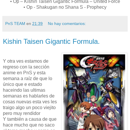
• Op – Kishin Taisen Gigantic Formula – United Force
• Op - Shakugan no Shana S - Prophecy
PnS TEAM
en
21:39
No hay comentarios:
Kishin Taisen Gigantic Formula.
Y otra ves estamos de
regreso con la sección
anime en PnS y esta
semana a raíz de que lo
único que e estado
haceindo las ultimas
semanas es hablarles de
cosas nuevas esta ves les
traigo algo un poco viejito
pero muy rendidor
Y también a causa de que
hace mucho que no saco