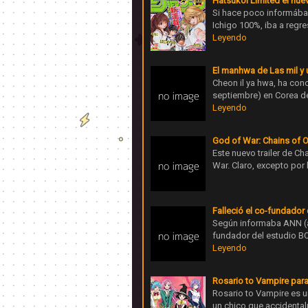
Hatsukoi Limited el nu
Si hace poco informába
Ichigo 100%, iba a reg
Leyendo
El manhwa de Las mil y u
Cheon il ya hwa, ha con
septiembre) en Corea de
Leyendo
God of War: Chains of 
Este nuevo trailer de C
War. Claro, excepto por 
Falleció el co-fundador
Según informaba ANN (a
fundador del estudio BO
Leyendo
Rosario to Vampire par
Rosario to Vampire es u
un chico que accidenta