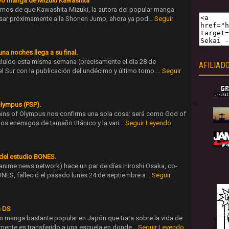
evo manga de Mizuki Kawashita
mos de que Kawashita Mizuki, la autora del popular manga
resar próximamente a la Shonen Jump, ahora ya pod…
Seguir
na noches llega a su final.
cluido esta misma semana (precisamente el día 28 de
AFILIAD
l Sur con la publicación del undécimo y último tomo.…
Seguir
Olympus (PSP).
hains of Olympus nos confirma una sola cosa: será como God of
los enemigos de tamaño titánico y la vari…
Seguir Leyendo
 del estudio BONES.
nime news network) hace un par de días Hiroshi Osaka, co-
NES, falleció el pasado lunes 24 de septiembre a…
Seguir
a DS
n manga bastante popular en Japón que trata sobre la vida de
lmente es transferido a una escuela en donde…
Seguir Leyendo