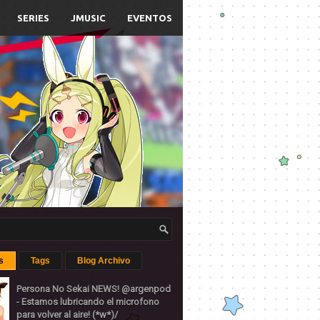
SERIES
JMUSIC
EVENTOS
s
Tags
Blog Archivo
Persona No Sekai NEWS! @argenpod
- Estamos lubricando el microfono
para volver al aire! (*w*)/