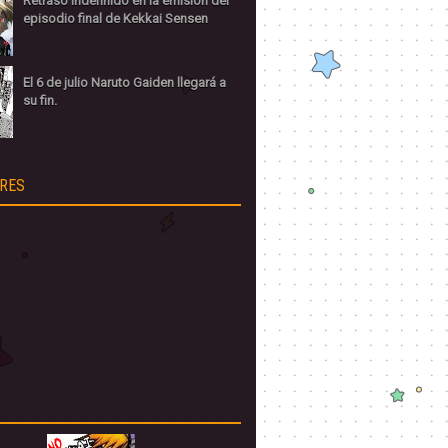
Retraso indefinido en la emisión del
episodio final de Kekkai Sensen
El 6 de julio Naruto Gaiden llegará a
su fin.
RES