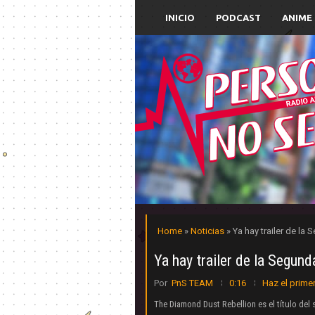
INICIO
PODCAST
ANIME
Home
»
Noticias
» Ya hay trailer de la
Ya hay trailer de la Segund
Por
PnS TEAM
0:16
Haz el prime
The Diamond Dust Rebellion es el título del 