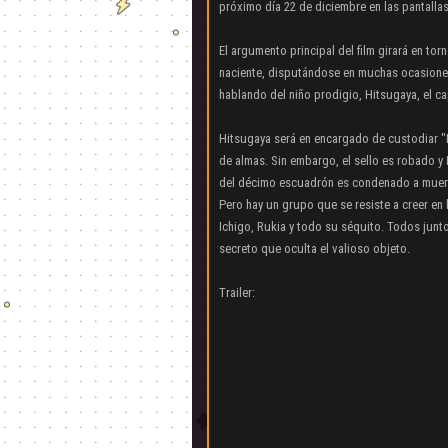
próximo día 22 de diciembre en las pantalla
El argumento principal del film girará en to
naciente, disputándose en muchas ocasiones
hablando del niño prodigio, Hitsugaya, el c
Hitsugaya será en encargado de custodiar "E
de almas. Sin embargo, el sello es robado y 
del décimo escuadrón es condenado a muerte
Pero hay un grupo que se resiste a creer en
Ichigo, Rukia y todo su séquito. Todos junt
secreto que oculta el valioso objeto.
Trailer: