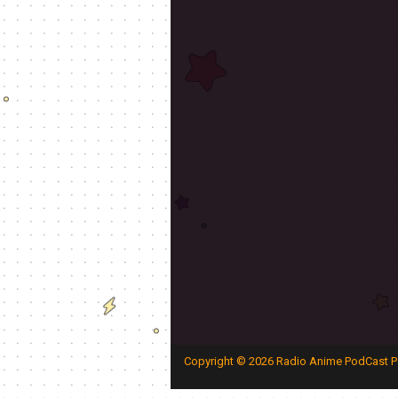
Copyright ©
2026
Radio Anime PodCast P