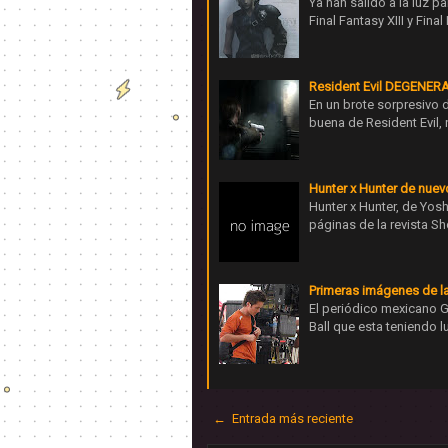
Ya han salido a la luz 
Final Fantasy XIII y Final
Resident Evil DEGENERAT
En un brote sorpresivo d
buena de Resident Evil, 
Hunter x Hunter de nuev
Hunter x Hunter, de Yosh
páginas de la revista S
Primeras imágenes de la
El periódico mexicano G
Ball que esta teniendo 
← Entrada más reciente