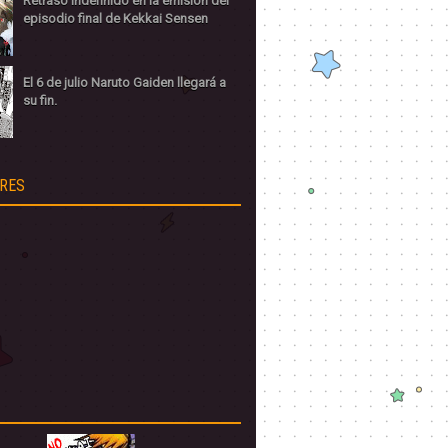
Retraso indefinido en la emisión del
episodio final de Kekkai Sensen
El 6 de julio Naruto Gaiden llegará a
su fin.
RES