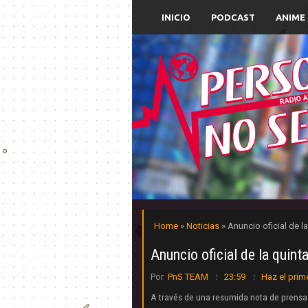
INICIO
PODCAST
ANIME
Home
»
Noticias
» Anuncio oficial de l
Anuncio oficial de la quint
Por
PnS TEAM
23:59
Haz el prim
A través de una resumida nota de prensa e