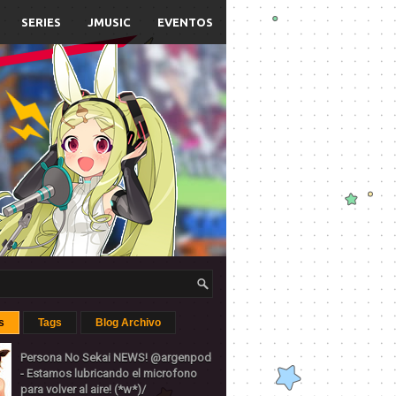
SERIES
JMUSIC
EVENTOS
s
Tags
Blog Archivo
Persona No Sekai NEWS! @argenpod
- Estamos lubricando el microfono
para volver al aire! (*w*)/