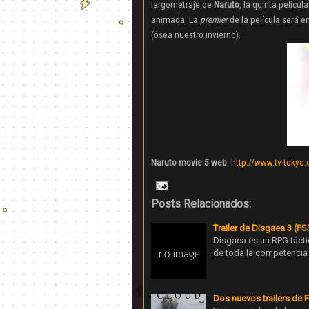
largometraje de
Naruto
, la quinta películ
animada. La
premier
de la película será e
(ósea nuestro invierno)
.
Naruto movie 5 web:
http://www.tv-tokyo
Posts Relacionados:
Trailer de Disgaea 3 (PS
Disgaea es un RPG táctic
de toda la competencia 
Dos nuevos trailers de Fi