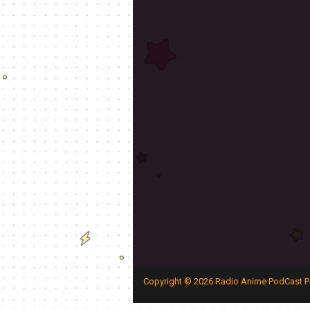
Copyright ©
2026
Radio Anime PodCast P