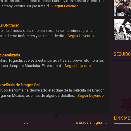
para todos los fanáticos de Final Fantasy dos nuevos videos de
 Fantasy Versus XIII (se trata d…
Seguir Leyendo
ION trailer.
e multimedia de la que bien podría ser la primera película
nos dieron imágenes y un trailer de dic…
Seguir Leyendo
SEGUIDO
o paralizada.
ihiro Togashi, vuelve a estar parada tras su breve retorno a las
honen Jump de Shueisha. El retorno d…
Seguir Leyendo
 película de Dragon Ball.
rupo Reforma ha desvelado el rodaje de la película de Dragon
lugar en México, además de algunos detalles…
Seguir Leyendo
LINK ME
Inicio
Entrada antigua →