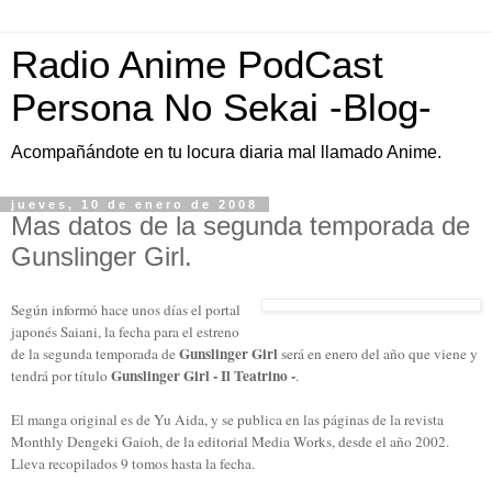
Radio Anime PodCast
Persona No Sekai -Blog-
Acompañándote en tu locura diaria mal llamado Anime.
jueves, 10 de enero de 2008
Mas datos de la segunda temporada de
Gunslinger Girl.
Según informó hace unos días el portal
japonés Saiani, la fecha para el estreno
Gunslinger Girl
de la segunda temporada de
será en enero del año que viene y
Gunslinger Girl - Il Teatrino -
tendrá por título
.
El manga original es de Yu Aida, y se publica en las páginas de la revista
Monthly Dengeki Gaioh, de la editorial Media Works, desde el año 2002.
Lleva recopilados 9 tomos hasta la fecha.