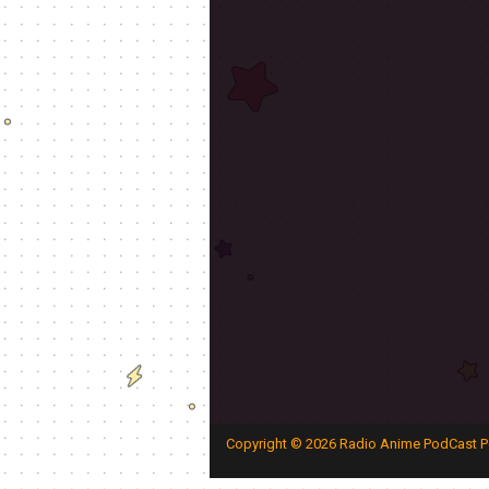
Copyright ©
2026
Radio Anime PodCast P