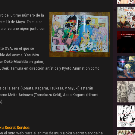
tro del ultimo número de la
ste 10 de Mayo. En ella se
ra el verano nipon junto con
ste OVA, en el que se
ble del anime,
Yasuhiro
que
Doko Machida
en guión,
,
Seiki Tamura
en dirección artística y
Kyoto Animation
como
 de la serie (Konata, Kagami, Tsukasa, y Miyuki) estarán
 como
Meito Anisawa
(Tomokazu Seki),
Akira Kogami
(Hiromi
).
oku Secret Service.
ón el sitio web para el anime de Inu x Boku Secret Service ha