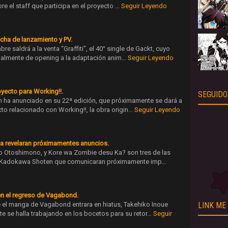
e el staff que participa en el proyecto …
Seguir Leyendo
echa de lanzamiento y PV.
re saldrá a la venta “Graffiti”, el 40° single de Gackt, cuyo
tualmente de opening a la adaptación anim…
Seguir Leyendo
yecto para Working!!.
SEGUIDO
n ha anunciado en su 22ª edición, que próximamente se dará a
to relacionado con Working!!, la obra origin…
Seguir Leyendo
a revelaran próximamentes anuncios.
o Otoshimono, y Kore wa Zombie desu Ka? son tres de las
 a Kadokawa Shoten que comunicaran próximamente imp…
en el regreso de Vagabond.
 el manga de Vagabond entrara en hiatus, Takehiko Inoue
LINK ME
 se halla trabajando en los bocetos para su retor…
Seguir