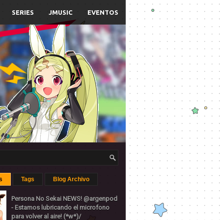
SERIES
JMUSIC
EVENTOS
s
Tags
Blog Archivo
Persona No Sekai NEWS! @argenpod
- Estamos lubricando el microfono
para volver al aire! (*w*)/