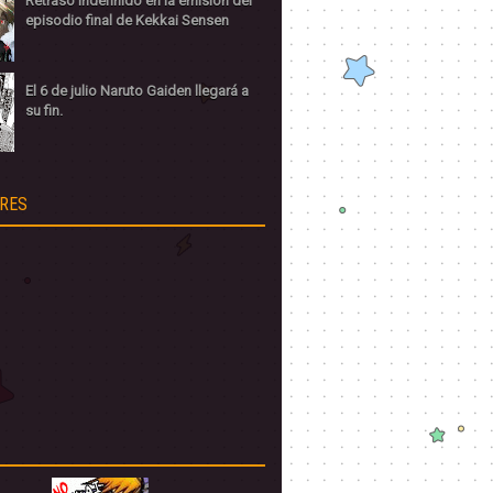
Retraso indefinido en la emisión del
episodio final de Kekkai Sensen
El 6 de julio Naruto Gaiden llegará a
su fin.
RES