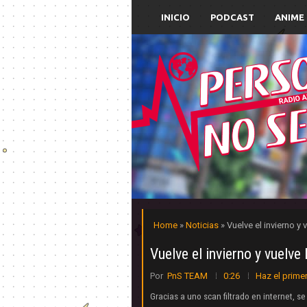
INICIO
PODCAST
ANIME
Home
»
Noticias
» Vuelve el invierno y
Vuelve el invierno y vuelve
Por
PnS TEAM
0:26
Haz el prime
Gracias a uno scan filtrado en internet, 