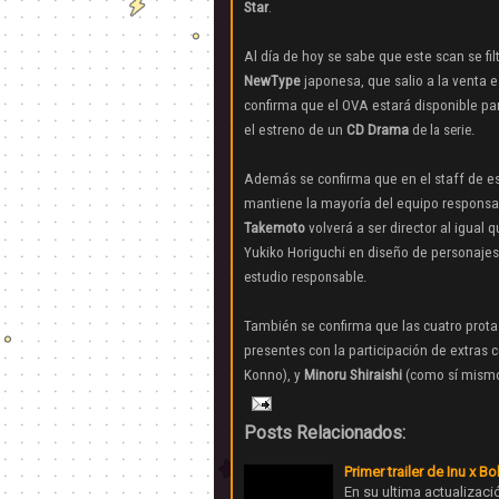
Star
.
Al día de hoy se sabe que este scan se fil
NewType
japonesa, que salio a la venta e
confirma que el OVA estará disponible pa
el estreno de un
CD Drama
de la serie.
Además se confirma que en
el staff de e
mantiene la mayoría del equipo responsa
Takemoto
volverá a ser director al igual 
Yukiko Horiguchi
en diseño de personajes
estudio responsable.
También se confirma que las cuatro protas
presentes con la participación de extras
Konno), y
Minoru Shiraishi
(como sí mismo
Posts Relacionados:
Primer trailer de Inu x B
En su ultima actualizaci