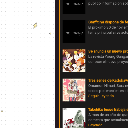
publico información sobr
Graffiti ya dispone de f
El próximo 30 de noviemb
tema principal sirve ac
Se anuncia un nuevo pro
La revista Young Ganga
conocer el nuevo proyec
Tres series de Kadokaw
Omamori Himari, Sora n
series pertenecientes
Seguir Leyendo
Takehiko Inoue trabaja 
A mas de un año de que
comenta que actualmente
Leyendo