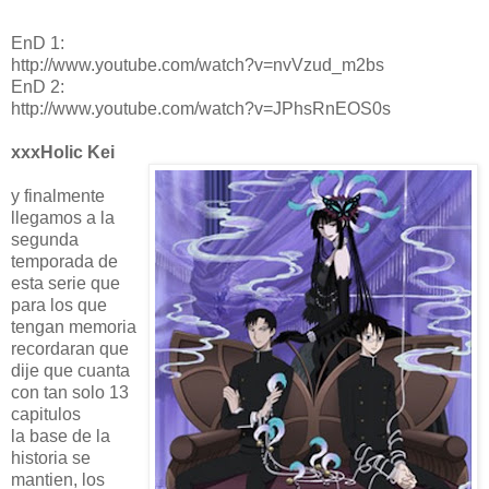
EnD 1:
http://www.youtube.com/watch?v=nvVzud_m2bs
EnD 2:
http://www.youtube.com/watch?v=JPhsRnEOS0s
xxxHolic Kei
y finalmente
llegamos a la
segunda
temporada de
esta serie que
para los que
tengan memoria
recordaran que
dije que cuanta
con tan solo 13
capitulos
la base de la
historia se
mantien, los