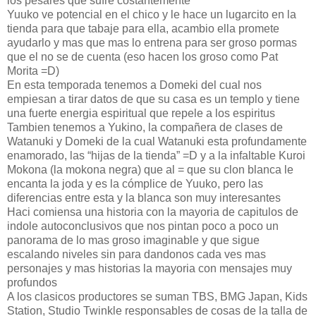
los pesares que sufre costantemente
Yuuko ve potencial en el chico y le hace un lugarcito en la
tienda para que tabaje para ella, acambio ella promete
ayudarlo y mas que mas lo entrena para ser groso pormas
que el no se de cuenta (eso hacen los groso como Pat
Morita =D)
En esta temporada tenemos a Domeki del cual nos
empiesan a tirar datos de que su casa es un templo y tiene
una fuerte energia espiritual que repele a los espiritus
Tambien tenemos a Yukino, la compañera de clases de
Watanuki y Domeki de la cual Watanuki esta profundamente
enamorado, las “hijas de la tienda” =D y a la infaltable Kuroi
Mokona (la mokona negra) que al = que su clon blanca le
encanta la joda y es la cómplice de Yuuko, pero las
diferencias entre esta y la blanca son muy interesantes
Haci comiensa una historia con la mayoria de capitulos de
indole autoconclusivos que nos pintan poco a poco un
panorama de lo mas groso imaginable y que sigue
escalando niveles sin para dandonos cada ves mas
personajes y mas historias la mayoria con mensajes muy
profundos
A los clasicos productores se suman TBS, BMG Japan, Kids
Station, Studio Twinkle responsables de cosas de la talla de