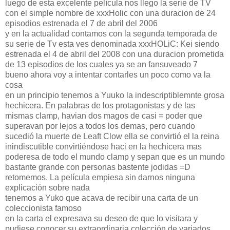
luego de esta excelente película nos llego la serie de TV
con el simple nombre de xxxHolic con una duracion de 24
episodios estrenada el 7 de abril del 2006
y en la actualidad contamos con la segunda temporada de
su serie de Tv esta ves denominada xxxHOLiC: Kei siendo
estrenada el 4 de abril del 2008 con una duracion prometida
de 13 episodios de los cuales ya se an fansuveado 7
bueno ahora voy a intentar contarles un poco como va la
cosa
en un principio tenemos a Yuuko la indescriptiblemnte grosa
hechicera. En palabras de los protagonistas y de las
mismas clamp, havian dos magos de casi = poder que
superavan por lejos a todos los demas, pero cuando
sucedió la muerte de Leaft Clow ella se convirtió el la reina
inindiscutible convirtiéndose haci en la hechicera mas
poderesa de todo el mundo clamp y sepan que es un mundo
bastante grande con personas bastente jodidas =D
retomemos. La película empiesa sin darnos ninguna
explicación sobre nada
tenemos a Yuko que acava de recibir una carta de un
coleccionista famoso
en la carta el expresava su deseo de que lo visitara y
pudiese conocer su extraordinaria colección de variados