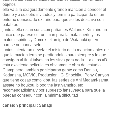
objetos
ella va a la exageradamente grande mancion a conocer al
dueño y a sus otro invitados y termina participando en un
entorno demaciado extraño para que se los descriva con
palabras
junto a ella estan sus acompañantes Watanuki Kimihiro un
chico que parese ser un iman para la mala suerte y los
malos espiritus y Domeki el amigo de Watanuki quien
parese no bancarselo
juntos intentaran develar el misterio de la mancion antes de
que la macion termine perdiendolos para siempre y lo que
consigan al final talves no les sirva para nada….a ellos =D
esta excelente película es obviamente obra del estudio
Clamp pero tambien participaron gente como Dentsu,
Kodansha, MOVIC, Production I.G, Shochiku, Pony Canyon
que tiene cosas como kiba, las series de Ah! Megami-sama,
assate no houkou, blood the last vampiro, etc
recomendadisima y por supuesto fansuveada para que la
puedan conseguir con la minima dificultad
cansion principal : Sanagi