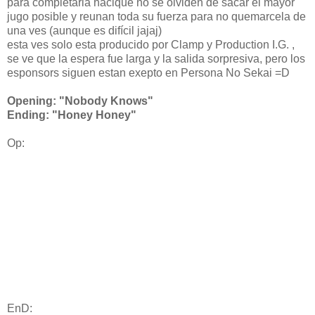
para completarla hacique no se olviden de sacar el mayor
jugo posible y reunan toda su fuerza para no quemarcela de
una ves (aunque es difícil jajaj)
esta ves solo esta producido por Clamp y Production I.G. ,
se ve que la espera fue larga y la salida sorpresiva, pero los
esponsors siguen estan exepto en Persona No Sekai =D
Opening: "Nobody Knows"
Ending: "Honey Honey"
Op:
EnD: