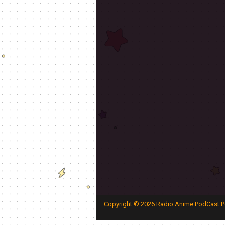
Copyright ©
2026
Radio Anime PodCast P