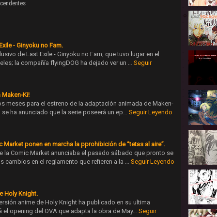
ascendentes
Exile - Ginyoku no Fam.
lusivo de Last Exile - Ginyoku no Fam, que tuvo lugar en el
les; la compañía flyingDOG ha dejado ver un …
Seguir
a Maken-Ki!
dos meses para el estreno de la adaptación animada de Maken-
al se ha anunciado que la serie poseerá un ep…
Seguir Leyendo
Market ponen en marcha la pprohibición de “tetas al aire”.
de la Comic Market anunciaba el pasado sábado que pronto se
s cambios en el reglamento que refieren a la …
Seguir Leyendo
e Holy Knight.
 versión anime de Holy Knight ha publicado en su ultima
rá el opening del OVA que adapta la obra de May…
Seguir