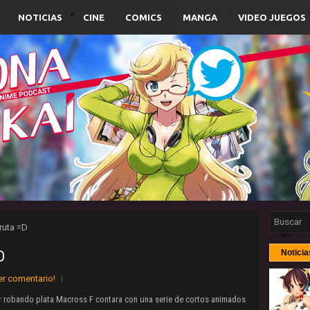
NOTICIAS
CINE
COMICS
MANGA
VIDEO JUEGOS
ruta =D
D
Noticia
er comentario!
ir robando plata Macross F contara con una serie de cortos animados