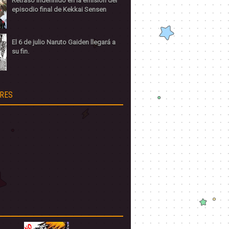
Retraso indefinido en la emisión del
episodio final de Kekkai Sensen
El 6 de julio Naruto Gaiden llegará a
su fin.
RES