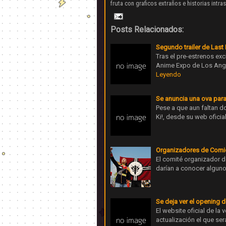
fruta con graficos extraños e historias intr
Posts Relacionados:
Segundo trailer de Last 
Tras el pre-estrenos exc
Anime Expo de Los Ange
Leyendo
Se anuncia una ova par
Pese a que aun faltan 
Ki!, desde su web ofici
Organizadores de Comic 
El comité organizador 
darían a conocer alguno
Se deja ver el opening d
El website oficial de la
actualización el que se