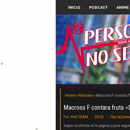
INICIO
PODCAST
ANIME
Home
»
Noticias
» Macross F contara f
Macross F contara fruta =
Por
PnS TEAM
20:22
Haz el prim
Según se informa en la paginas y para segu