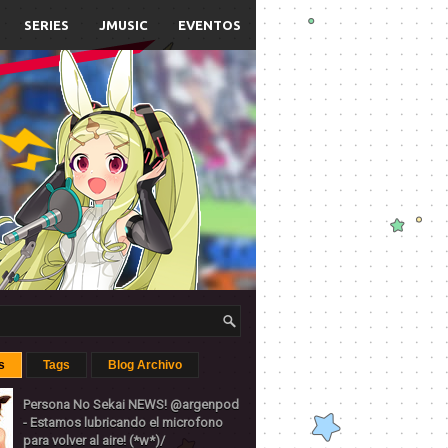
SERIES
JMUSIC
EVENTOS
s
Tags
Blog Archivo
Persona No Sekai NEWS! @argenpod
- Estamos lubricando el microfono
para volver al aire! (*w*)/