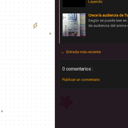
Leyendo
Crece la audiencia de T
Según se puede leer en l
de audiencia del anime
← Entrada más reciente
0 comentarios :
Publicar un comentario