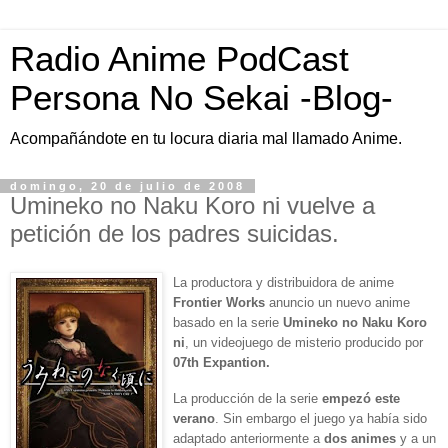
Radio Anime PodCast
Persona No Sekai -Blog-
Acompañándote en tu locura diaria mal llamado Anime.
domingo, 20 de julio de 2008
Umineko no Naku Koro ni vuelve a
petición de los padres suicidas.
La productora y distribuidora de anime
Frontier Works
anuncio un nuevo anime
basado en la serie
Umineko no Naku Koro
ni
, un videojuego de misterio producido por
07th Expantion
.
La producción de la serie
empezó este
verano
. Sin embargo el juego ya había sido
adaptado anteriormente a
dos animes
y a un