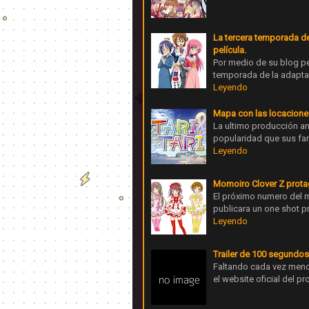
La tercera temporada d
película.
Por medio de su blog pe
temporada de la adapta
Leyendo
Mapa con las locaciones
La ultimo producción ani
popularidad que sus fan
Leyendo
Momoiro Clover Z prota
El próximo numero del m
publicara un one shot p
Leyendo
Trailer de 100 segundo
Faltando cada vez meno
el website oficial del p