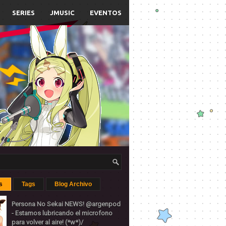
SERIES
JMUSIC
EVENTOS
s
Tags
Blog Archivo
Persona No Sekai NEWS! @argenpod
- Estamos lubricando el microfono
para volver al aire! (*w*)/