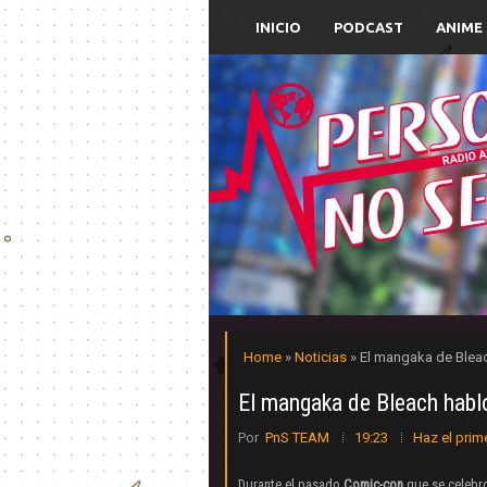
INICIO
PODCAST
ANIME
Home
»
Noticias
» El mangaka de Bleac
El mangaka de Bleach hablo
Por
PnS TEAM
19:23
Haz el prim
Durante el pasado
Comic-con
que se celebr