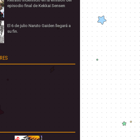
Retraso indefinido en la emisión del
episodio final de Kekkai Sensen
El 6 de julio Naruto Gaiden llegará a
su fin.
RES