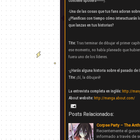
contiene spoilers--------
).
-
Una de las cosas que tus fans adoran sobr
¿Planificas con tiempo cómo interactuarán lo
que lanzas en tus historias?
Tite:
Tras terminar de dibujar el primer capítu
ese momento, no había planeado que hubiera
fuera uno de los líderes.
-¿Harás alguna historia sobre el pasado de 
Tite:
¡Sí, la dibujaré!
La entrevista completa en inglés:
http://man
About website:
http://manga.about.com/
Posts Relacionados:
Corpse Party – The Anth
Recientemente el guioni
informado a través de s