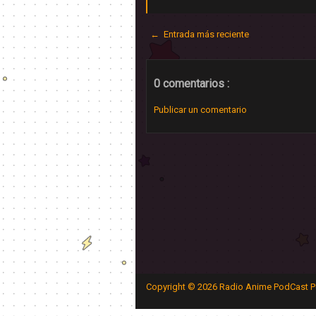
← Entrada más reciente
0 comentarios :
Publicar un comentario
Copyright ©
2026
Radio Anime PodCast P