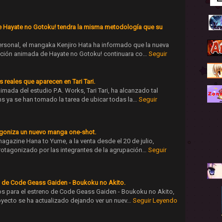
e Hayate no Gotoku! tendra la misma metodología que su
rsonal, el mangaka Kenjiro Hata ha informado que la nueva
ción animada de Hayate no Gotoku! continuara co…
Seguir
 reales que aparecen en Tari Tari.
mada del estudio P.A. Works, Tari Tari, ha alcanzado tal
s ya se han tomado la tarea de ubicar todas la…
Seguir
goniza un nuevo manga one-shot.
agazine Hana to Yume, a la venta desde el 20 de julio,
rotagonizado por las integrantes de la agrupación…
Seguir
s de Code Geass Gaiden - Boukoku no Akito.
s para el estreno de Code Geass Gaiden - Boukoku no Akito,
royecto se ha actualizado dejando ver un nuev…
Seguir Leyendo