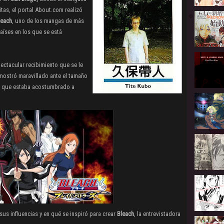
tas, el portal About.com realizó
leach
, uno de los mangas de más
aíses en los que se está
ectacular recibimiento que se le
 mostró maravillado ante el tamaño
as que estaba acostumbrado a
us influencias y en qué se inspiró para crear
Bleach
, la entrevistadora