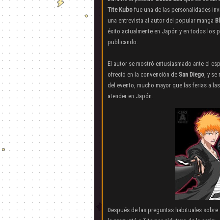
Tite Kubo
fue una de las personalidades invi
una entrevista al autor del popular manga
B
éxito actualmente en Japón y en todos los p
publicando.
El autor se mostró entusiasmado ante el esp
ofreció en la convención de
San Diego
, y se
del evento, mucho mayor que las ferias a l
atender en Japón.
Después de las preguntas habituales sobre s