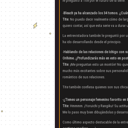
le preguntó a Tite por el futuro de la serie:
-
Bleach ya ha alcanzado los 34 tomos. ¿Cuán
Tite
: No puedo decir realmente cómo de larg
quiero contar, así que esta serie va a durar
La entrevistadora también le preguntó por u
ha ido desarrollando desde el principio.
-
Hablando de las relaciones de Ichigo con s
Orihime. ¿Profundizarás más en esto en pos
Tite
: ¡Me preguntan esto un montón! No quie
mucho más excitantes sobre sus personalid
romántico de sus relaciones.
Tite también confiesa quienes son sus chicas
-¿Tienes un personaje femenino favorito en 
Tite
: Hmmmm. ¡Yoruichi y Rangiku! Su actitud
Me lo paso muy bien dibujándolas y desarrol
Como último aspecto destacable de la entre