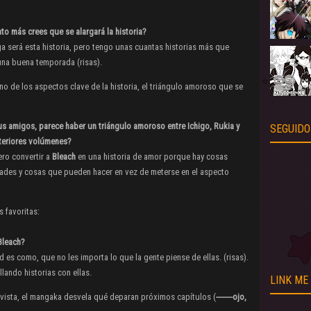
to más crees que se alargará la historia?
a será esta historia, pero tengo unas cuantas historias más que
 una buena temporada (risas).
no de los aspectos clave de la historia, el triángulo amoroso que se
us amigos, parece haber un triángulo amoroso entre Ichigo, Rukia y
SEGUIDO
teriores volúmenes?
ro convertir a
Bleach
en una historia de amor porque hay cosas
ades y cosas que pueden hacer en vez de meterse en el aspecto
 favoritas:
Bleach?
 es como, que no les importa lo que la gente piense de ellas. (risas).
lando historias con ellas.
LINK ME
vista, el mangaka desvela qué deparan próximos capítulos (
--------ojo,