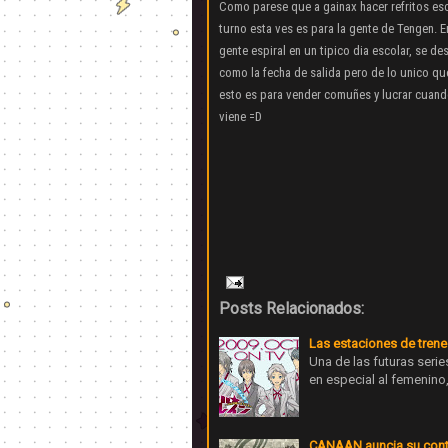
Como parese que a gainax hacer refritos esc
turno esta ves es para la gente de Tengen. 
gente espiral en un tipico dia escolar, se d
como la fecha de salida pero de lo unico q
esto es para vender comuñes y lucrar cuando
viene =D
Posts Relacionados:
Las estaciones de trene
Una de las futuras serie
en especial al femenino
CANAAN auncia su conti