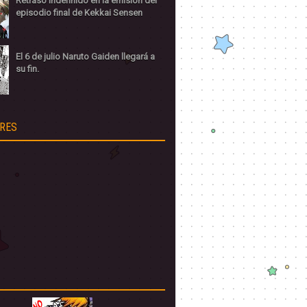
Retraso indefinido en la emisión del
episodio final de Kekkai Sensen
El 6 de julio Naruto Gaiden llegará a
su fin.
RES