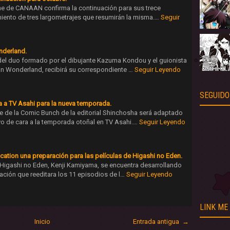
me de CANAAN confirma la continuación para sus trece
iento de tres largometrajes que resumirán la misma.…
Seguir
derland.
 del duo formado por el dibujante Kazuma Kondou y el guionista
n Wonderland, recibirá su correspondiente …
Seguir Leyendo
SEGUIDO
ra a TV Asahi para la nueva temporada.
 de la Comic Bunch de la editorial Shinchosha será adaptado
o de cara a la temporada otoñal en TV Asahi.…
Seguir Leyendo
tion una preparación para las películas de Higashi no Eden.
e Higashi no Eden, Kenji Kamiyama, se encuentra desarrollando
ación que reeditara los 11 episodios de l…
Seguir Leyendo
LINK ME
Inicio
Entrada antigua →