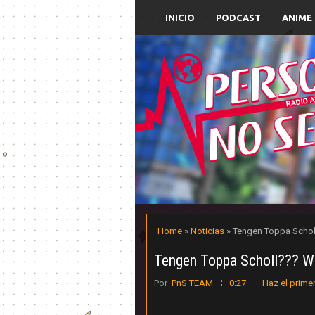
INICIO
PODCAST
ANIME
Home
»
Noticias
» Tengen Toppa Scho
Tengen Toppa Scholl??? 
Por
PnS TEAM
0:27
Haz el prime