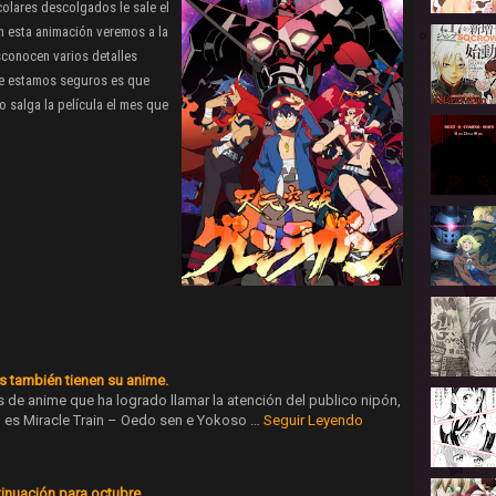
olares descolgados le sale el
En esta animación veremos a la
esconocen varios detalles
ue estamos seguros es que
 salga la película el mes que
s también tienen su anime.
s de anime que ha logrado llamar la atención del publico nipón,
, es Miracle Train – Oedo sen e Yokoso …
Seguir Leyendo
nuación para octubre.