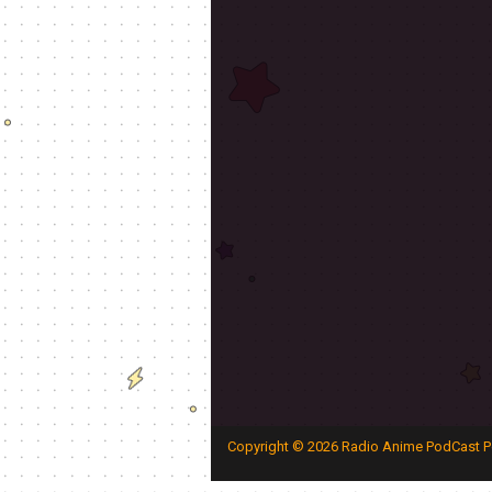
Copyright ©
2026
Radio Anime PodCast P