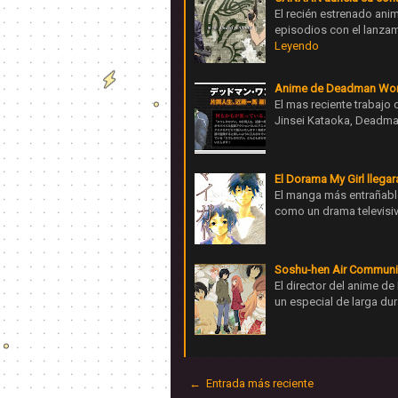
El recién estrenado ani
episodios con el lanzam
Leyendo
Anime de Deadman Won
El mas reciente trabajo
Jinsei Kataoka, Deadma
El Dorama My Girl llega
El manga más entrañable
como un drama televisiv
Soshu-hen Air Communica
El director del anime d
un especial de larga dur
← Entrada más reciente