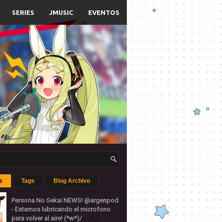
SERIES
JMUSIC
EVENTOS
s
Tags
Blog Archivo
Persona No Sekai NEWS! @argenpod
- Estamos lubricando el microfono
para volver al aire! (*w*)/